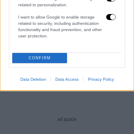
related to personalization.
ΑΛΛΑ #TAGS
Συμφωνία των Πρεσπών
I want to allow Google to enable storage
related to security, including authentication
Βόρεια Μακεδονία
Ζόραν Ζάεφ
functionality and fraud prevention, and other
user protection.
Αλέξης Τσίπρας
ΠΓΔΜ
Σκόπια
Μακεδονικό
CONFIRM
Data Deletion
Data Access
Privacy Policy