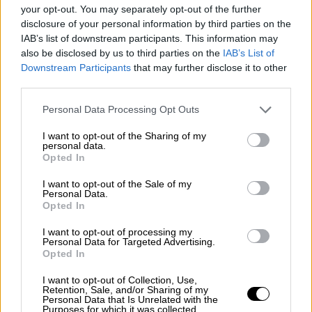
your opt-out. You may separately opt-out of the further
disclosure of your personal information by third parties on the
IAB’s list of downstream participants. This information may
also be disclosed by us to third parties on the
IAB’s List of
Downstream Participants
that may further disclose it to other
third parties.
Κόσμος
|
12.01.2019 16:44
Please note that this website/app uses one or more Google
Personal Data Processing Opt Outs
Νίμιτς: «Ιστορική συμφωνία» η έγκριση
services and may gather and store information including but
not limited to your visit or usage behaviour. You may click to
I want to opt-out of the Sharing of my
της Συμφωνίας των Πρεσπών από την
personal data.
grant or deny consent to Google and its third-party tags to
πΓΔΜ
Opted In
use your data for below specified purposes in below Google
Η ολοκλήρωση της έγκρισης της Συμφωνίας
consent section.
I want to opt-out of the Sale of my
Personal Data.
«ανοίγει τον δρόμο για μια νέα σχέση»
Opted In
ανάμεσα στην Ελλάδα και την ΠΓΔΜ τόνισε
ο ειδικός διαμεσολαβητής του ΟΗΕ
I want to opt-out of processing my
Personal Data for Targeted Advertising.
Opted In
I want to opt-out of Collection, Use,
Retention, Sale, and/or Sharing of my
Personal Data that Is Unrelated with the
Purposes for which it was collected.