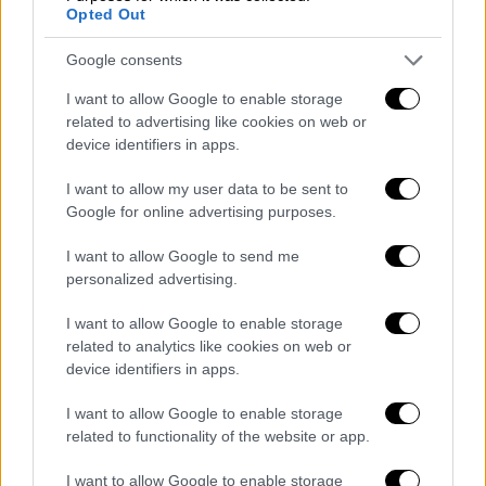
Opted Out
Google consents
I want to allow Google to enable storage
related to advertising like cookies on web or
device identifiers in apps.
I want to allow my user data to be sent to
Google for online advertising purposes.
I want to allow Google to send me
Κόσμος
|
12.12.2018 20:43
personalized advertising.
Συνάντηση Κατρούγκαλου - Νίμιτς: Στο
«τραπέζι» Κυπριακό και Συμφωνία
I want to allow Google to enable storage
Πρεσπών
related to analytics like cookies on web or
device identifiers in apps.
Ο κ. Κατρούγκαλος χαρακτήρισε το
Κυπριακό και το Μακεδονικό «τα
I want to allow Google to enable storage
καθοριστικότερα ζητήματα που
related to functionality of the website or app.
αντιμετωπίζει η χώρα μας»
I want to allow Google to enable storage