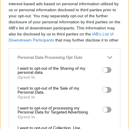
interest-based ads based on personal information utilized by
us or personal information disclosed to third parties prior to
your opt-out. You may separately opt-out of the further
disclosure of your personal information by third parties on the
IAB’s list of downstream participants. This information may
also be disclosed by us to third parties on the
IAB’s List of
Downstream Participants
that may further disclose it to other
third parties.
Please note that this website/app uses one or more Google
Personal Data Processing Opt Outs
services and may gather and store information including but
not limited to your visit or usage behaviour. You may click to
I want to opt-out of the Sharing of my
personal data.
grant or deny consent to Google and its third-party tags to
Ελλάδα
|
01.11.2022 17:05
Opted In
use your data for below specified purposes in below Google
Γρεβενά: Βρέθηκε οβίδα ενός μέτρου σε
consent section.
I want to opt-out of the Sale of my
οικοδομή - Οι πρώτες εκτιμήσεις
Personal Data.
Opted In
Τι εκτιμούν οι ειδικοί για τη χρονολογία
I want to opt-out of processing my
Personal Data for Targeted Advertising.
Opted In
I want to opt-out of Collection, Use,