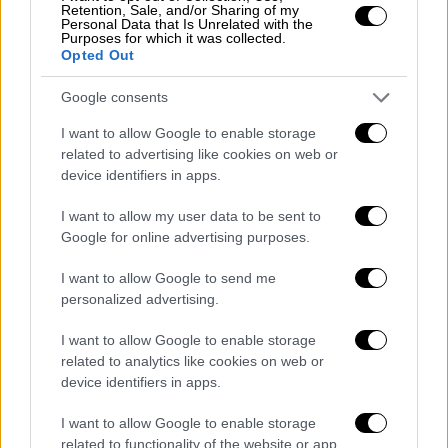
Retention, Sale, and/or Sharing of my
Personal Data that Is Unrelated with the
Purposes for which it was collected.
Opted Out
Google consents
I want to allow Google to enable storage
related to advertising like cookies on web or
device identifiers in apps.
I want to allow my user data to be sent to
Google for online advertising purposes.
Ελλάδα
|
01.10.2022 07:45
I want to allow Google to send me
personalized advertising.
Στο φως μυστικά της κατοχικής
ιστορίας - «Φορτωμένη η Θεσσαλονίκη
I want to allow Google to enable storage
με οβίδες, δεν πρέπει να καταστραφούν»
related to analytics like cookies on web or
- Τι λέει στο ethnos.gr ο καθηγητής
device identifiers in apps.
Δορδανάς
I want to allow Google to enable storage
Αυτά τα ευρήματα αφού ο ελληνικός
related to functionality of the website or app.