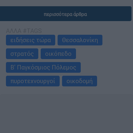
περισσότερα άρθρα
ΑΛΛΑ #TAGS
ειδήσεις τώρα
Θεσσαλονίκη
στρατός
οικόπεδο
Β' Παγκόσμιος Πόλεμος
πυροτεχνουργοί
οικοδομή