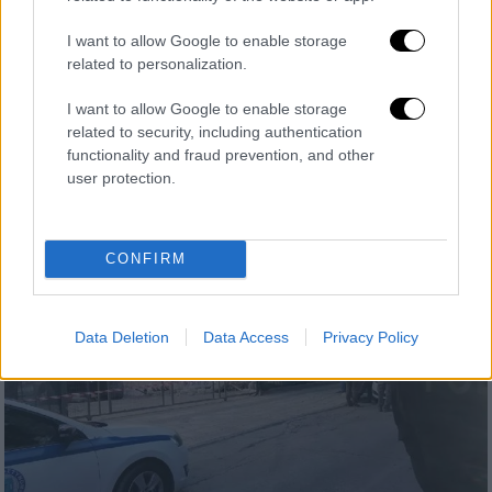
στρατός τα εξουδετερώσει θα έπρεπε να
I want to allow Google to enable storage
μην τα καταστρέψει, αλλά να εκτεθούν είτε
related to personalization.
στο πολεμικό μουσείο της Θεσσαλονίκης,
είτε στο μελλοντικό μουσείο Εθνικής
I want to allow Google to enable storage
Αντίστασης στο Μητροπολιτικό Πάρκο του
related to security, including authentication
Παύλου Μελά εξηγεί ο κ. Δορδανάς
functionality and fraud prevention, and other
user protection.
CONFIRM
Data Deletion
Data Access
Privacy Policy