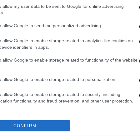
o allow my user data to be sent to Google for online advertising
s.
Ελλάδα
|
21.03.2019 09:14
Επιστολή εργαζομένων της ΕΡΤ:
to allow Google to send me personalized advertising.
Ακυβέρνητο καράβι η κρατική
τηλεόραση
o allow Google to enable storage related to analytics like cookies on
evice identifiers in apps.
«Η ΕΡΤ γίνεται καθημερινά περίγελος
της κοινωνίας», τονίζει στην
o allow Google to enable storage related to functionality of the website
ανακοίνωσή της η Ένωση
Εργαζομένων
o allow Google to enable storage related to personalization.
o allow Google to enable storage related to security, including
cation functionality and fraud prevention, and other user protection.
Κόσμος
|
17.03.2019 10:59
Σερβία: Η αστυνομία απώθησε
τους διαδηλωτές έξω από την
CONFIRM
κρατική τηλεόραση