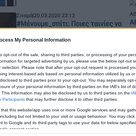
ΑΘ
Σινεμά
|
20.03.2020 23:12
Α
#Μένουμε_σπίτι: Ποιες ταινίες να
δούμε αυτή την εβδομάδα σε
τηλεόραση και Netflix
ocess My Personal Information
Επιλογές ταινιών στα ελεύθερα και
Με
to opt-out of the sale, sharing to third parties, or processing of your per
συνδρομητικά κανάλια της ελληνικής
Μ
formation for targeted advertising by us, please use the below opt-out s
τηλεόρασης από 22 μέχρι 28 Μαρτίου,
0
r selection. Please note that after your opt-out request is processed y
καθώς και στην πλατφόρμα streaming
eing interest-based ads based on personal information utilized by us or
του Netflix με ελληνικούς υπότιτλους
disclosed to third parties prior to your opt-out. You may separately opt-
losure of your personal information by third parties on the IAB’s list of
Σινεμά
|
04.02.2020 18:17
. This information may also be disclosed by us to third parties on the
IA
Ώρ
ΕΡΤ: Ανασυγκρότηση της
Participants
that may further disclose it to other third parties.
Ώ
Επιτροπής Κινηματογράφου για
 that this website/app uses one or more Google services and may gath
την ενίσχυση της εγχώριας
including but not limited to your visit or usage behaviour. You may click 
 to Google and its third-party tags to use your data for below specifi
παραγωγής
ogle consent section.
Κε
Επανέρχεται η Επιτροπή