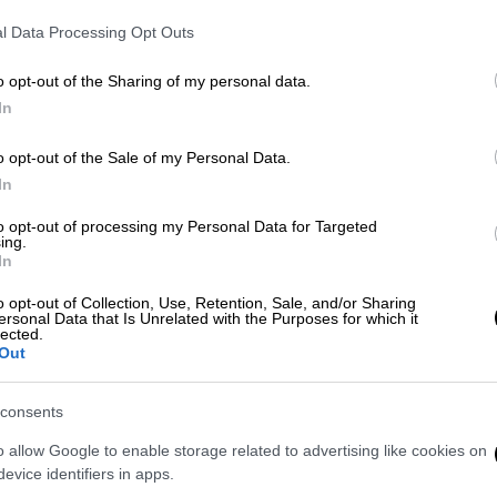
Κ
Κινηματογράφου στην ΕΡΤ για την
l Data Processing Opt Outs
0
απόδοση του 1,5% στις ελληνικές
ταινίες, με τους σκηνοθέτες Λευτέρη
o opt-out of the Sharing of my personal data.
Χαρίτο και Σωτήρη Γκορίτσα ανάμεσα
In
στα μέλη
o opt-out of the Sale of my Personal Data.
Τηλεόραση
|
24.09.2019 19:29
In
ΕΡΤ: Ποια ονόματα «παίζουν» για
to opt-out of processing my Personal Data for Targeted
θέσεις-κλειδιά - Τι θα δείχνουν τα
ing.
κανάλια
In
Η νέα ηγεσία της ΕΡΤ θέτει ως
o opt-out of Collection, Use, Retention, Sale, and/or Sharing
ersonal Data that Is Unrelated with the Purposes for which it
προτεραιότητά της τον οικονομικό
lected.
και διοικητικό εξορθολογισμό, αλλά
Out
και την επανεξέταση της
φυσιογνωμίας των καναλιών και του
consents
προγράμματος της δημόσιας
o allow Google to enable storage related to advertising like cookies on
ραδιοτηλεόρασης.
evice identifiers in apps.