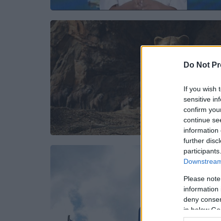
Do Not Pr
If you wish 
sensitive in
confirm you
continue se
information 
further disc
participants
Downstream 
Please note
information 
deny consent
in below Go