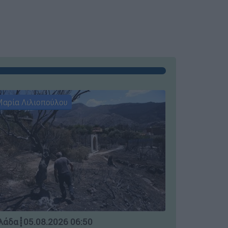
αρία Λιλιοπούλου
Μαρία Λιλι
Ελλάδα
┋
04.
λάδα
┋
05.08.2026 06:50