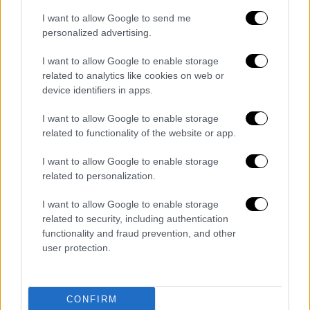
I want to allow Google to send me
personalized advertising.
I want to allow Google to enable storage
related to analytics like cookies on web or
device identifiers in apps.
I want to allow Google to enable storage
related to functionality of the website or app.
Lifestyle
|
02.10.2021 11:49
I want to allow Google to enable storage
Ελένη Δήμου: Βρέθηκε θετική στον
related to personalization.
κορονοϊό - Μεταφέρθηκε εσπευσμένα
στο νοσοκομείο
I want to allow Google to enable storage
related to security, including authentication
Τι έγραψε η Ελένη Δήμου στο προσωπικό
functionality and fraud prevention, and other
της προφίλ στο Facebook
user protection.
ΑΛΛΑ #TAGS
τραγουδίστρια
Μπέσσυ Αργυράκη
CONFIRM