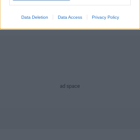
ειδήσεις τώρα
Ναταλία Γερμανού
Data Deletion
Data Access
Privacy Policy
νοσοκομείο
J2US
πρεμιέρα