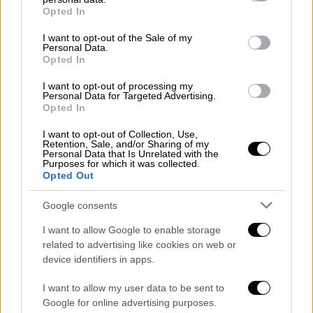
grant or deny consent to Google and its third-party tags to
Opted In
use your data for below specified purposes in below Google
consent section.
I want to opt-out of the Sale of my
Personal Data.
Opted In
I want to opt-out of processing my
Personal Data for Targeted Advertising.
Opted In
I want to opt-out of Collection, Use,
Retention, Sale, and/or Sharing of my
Lifestyle
|
16.10.2021 16:36
Personal Data that Is Unrelated with the
Purposes for which it was collected.
Νίκος Μπάρκουλης: Ερωτευμένος με
Opted Out
τραγουδίστρια ο γιος του ηθοποιού - Η
δήλωση για τη σύντροφό του
Google consents
Ο Νίκος Μπάρκουλης αποκάλυψε τη νέα του
I want to allow Google to enable storage
σύντροφο
related to advertising like cookies on web or
device identifiers in apps.
I want to allow my user data to be sent to
Google for online advertising purposes.