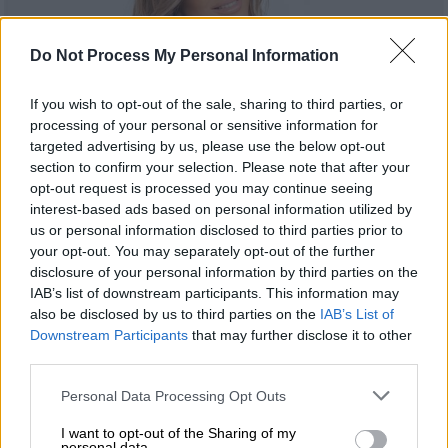
Do Not Process My Personal Information
If you wish to opt-out of the sale, sharing to third parties, or
processing of your personal or sensitive information for
targeted advertising by us, please use the below opt-out
section to confirm your selection. Please note that after your
opt-out request is processed you may continue seeing
Τηλεόραση
|
10.09.2022 14:31
interest-based ads based on personal information utilized by
us or personal information disclosed to third parties prior to
Η Ναταλία Γερμανού έκανε πρεμιέρα:
your opt-out. You may separately opt-out of the further
«Το "Καλύτερα δε γίνεται" είναι εδώ,
disclosure of your personal information by third parties on the
ενωμένο, δυνατό»
IAB’s list of downstream participants. This information may
also be disclosed by us to third parties on the
IAB’s List of
Με τραγούδι και χορό ξεκίνησε η εκπομπή
Downstream Participants
that may further disclose it to other
της Ναταλίας Γερμανού, η οποία επιστρέφει
third parties.
για 5η σεζόν στον Alpha
Please note that this website/app uses one or more Google
Personal Data Processing Opt Outs
services and may gather and store information including but
not limited to your visit or usage behaviour. You may click to
I want to opt-out of the Sharing of my
personal data.