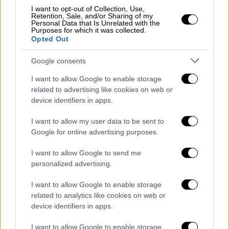
I want to opt-out of Collection, Use,
Retention, Sale, and/or Sharing of my
Personal Data that Is Unrelated with the
Purposes for which it was collected.
Opted Out
Google consents
I want to allow Google to enable storage
related to advertising like cookies on web or
device identifiers in apps.
I want to allow my user data to be sent to
Google for online advertising purposes.
I want to allow Google to send me
personalized advertising.
Ελλάδα
|
11.10.2023 23:30
I want to allow Google to enable storage
related to analytics like cookies on web or
Αυτή είναι η νέα η σύνθεση το
device identifiers in apps.
διοικητικού συμβουλίου του Ελληνικού
Οργανισμού Τουρισμού
I want to allow Google to enable storage