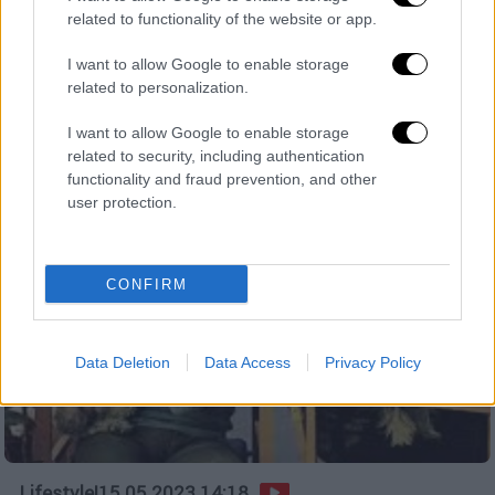
related to functionality of the website or app.
Τόσο η πρόεδρος Άντζελα Γκερέκου και ο
γενικός γραμματέας του Ε.Ο.Τ. Δημήτρης
I want to allow Google to enable storage
Φραγκάκης παραμένουν ως έχουν
related to personalization.
I want to allow Google to enable storage
related to security, including authentication
functionality and fraud prevention, and other
user protection.
CONFIRM
Data Deletion
Data Access
Privacy Policy
Lifestyle
|
15.05.2023 14:18