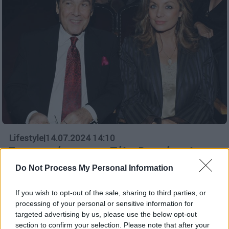
Lifestyle
|
14.07.2024 14:10
Στο μνημόσυνο του Τόλη Βοσκόπουλου
για τα τρία χρόνια η Αντζελα Γκερέκου -
Do Not Process My Personal Information
Στο πλάι της η κόρη της
If you wish to opt-out of the sale, sharing to third parties, or
Ο πρίγκιπας της νύχτας που αγαπήθηκε πολύ
processing of your personal or sensitive information for
από τον κόσμο έφυγε στις 19 Ιουλίου του
targeted advertising by us, please use the below opt-out
2021
section to confirm your selection. Please note that after your