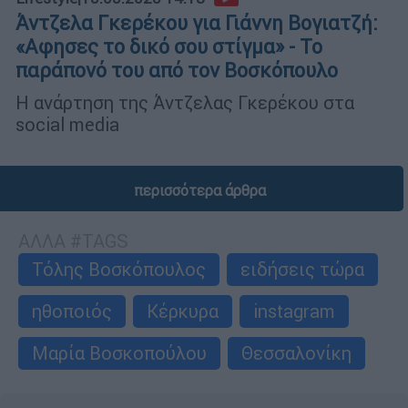
Άντζελα Γκερέκου για Γιάννη Βογιατζή:
«Αφησες το δικό σου στίγμα» - Το
παράπονό του από τον Βοσκόπουλο
Η ανάρτηση της Άντζελας Γκερέκου στα
social media
περισσότερα άρθρα
ΑΛΛΑ #TAGS
Τόλης Βοσκόπουλος
ειδήσεις τώρα
ηθοποιός
Κέρκυρα
instagram
Μαρία Βοσκοπούλου
Θεσσαλονίκη