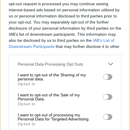
opt-out request is processed you may continue seeing
interest-based ads based on personal information utilized by
us or personal information disclosed to third parties prior to
your opt-out. You may separately opt-out of the further
disclosure of your personal information by third parties on the
IAB’s list of downstream participants. This information may
also be disclosed by us to third parties on the
IAB’s List of
Downstream Participants
that may further disclose it to other
third parties.
Please note that this website/app uses one or more Google
Personal Data Processing Opt Outs
services and may gather and store information including but
not limited to your visit or usage behaviour. You may click to
I want to opt-out of the Sharing of my
personal data.
grant or deny consent to Google and its third-party tags to
Opted In
use your data for below specified purposes in below Google
consent section.
I want to opt-out of the Sale of my
Personal Data.
Our Network
|
26.06.2024 17:40
Opted In
Aντζελα Γκερέκου: Για φαγητό δίπλα
I want to opt-out of processing my
στη θάλασσα με τη Νία Βαρντάλος
Personal Data for Targeted Advertising.
Opted In
Η ανάρτηση στα social media