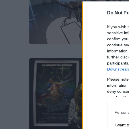
Do Not Pr
If you wish 
sensitive in
confirm you
continue se
information 
further disc
participants
Downstream 
Please note
information 
deny consent
in below Go
Persona
I want t