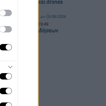
ε μαχητικά F-16 και drones
ντρικό...
|
05.08.2026 19:49
εντρικό δελτίο ειδήσεων
5/08/2026