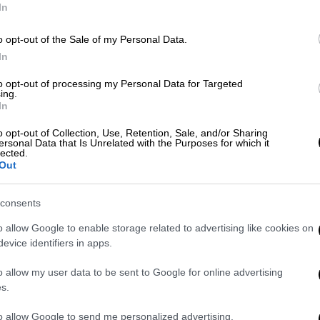
μ
In
o opt-out of the Sale of my Personal Data.
In
Σαν Σήμερα
|
28.03.2026 00:00
Κε
Είχε γίνει κι αυτό: Όταν βγήκε σε
to opt-out of processing my Personal Data for Targeted
Κ
ing.
πλειστηριασμό ο θρόνος της
In
0
Ρωμαϊκής Αυτοκρατορίας!
o opt-out of Collection, Use, Retention, Sale, and/or Sharing
Ο Δίδιος Ιουλιανός αγόρασε,
ersonal Data that Is Unrelated with the Purposes for which it
lected.
κυριολεκτικά, τον θρόνο από τους
Out
Πραιτωριανούς σε δημοπρασία!
consents
o allow Google to enable storage related to advertising like cookies on
evice identifiers in apps.
Lifestyle
|
23.03.2026 12:33
o allow my user data to be sent to Google for online advertising
Η Γκουίνεθ Πάλτροου βγάζει σε
s.
δημοπρασία προσωπικά της
αντικείμενα με τιμή εκκίνησης
to allow Google to send me personalized advertising.