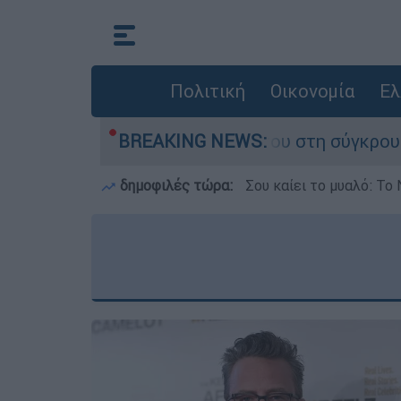
Πολιτική
Οικονομία
Ελ
ου έχασε τη ζωή του στη σύγκρουση ελικοπτέρω
BREAKING NEWS:
δημοφιλές τώρα:
Σου καίει το μυαλό: Το 