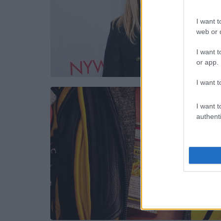
I want t
web or d
I want t
or app.
I want t
I want t
authenti