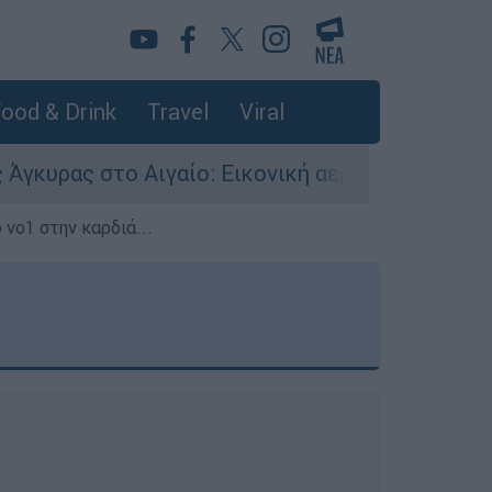
ood & Drink
Travel
Viral
αίο: Εικονική αερομαχία ανάμεσα σε ελληνικά κ
 νο1 στην καρδιά...