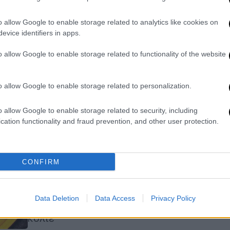
τα... 47 ευρώ
o allow Google to enable storage related to analytics like cookies on
Versace, Dior και αντικείμενα από τη
evice identifiers in apps.
δική της συλλογή σε πολύ χαμηλές
τιμές
o allow Google to enable storage related to functionality of the website
o allow Google to enable storage related to personalization.
Viral
|
16.02.2026 22:38
Ρεκόρ Γκίνες σε δημοπρασία:
o allow Google to enable storage related to security, including
Συλλεκτική κάρτα Pokemon
cation functionality and fraud prevention, and other user protection.
πωλήθηκε για 16,5 εκατομμύρια
δολάρια - Πώς απέκτησε την...
υπεραξία
CONFIRM
Η κάρτα, που πρότινος άνηκε στον
Λόγκαν Πολ, πωλήθηκε μέσα σε
Data Deletion
Data Access
Privacy Policy
ειδικά κατασκευασμένο διαμαντένιο
κολιέ