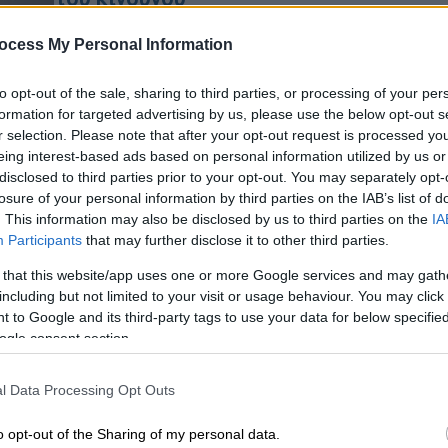
Η ζήτηση και οι τιμές για
ocess My Personal Information
προϊστορικά αντικείμενα έχουν
αυξηθεί τα τελευταία χρόνια, καθώς
ΑΠ
to opt-out of the sale, sharing to third parties, or processing of your per
οι πλούσιοι επιδιώκουν να
Φ
formation for targeted advertising by us, please use the below opt-out s
αποκτήσουν ένα κόκαλο, ένα κρανίο ή
r selection. Please note that after your opt-out request is processed y
φ
ακόμη και έναν ολόκληρο σκελετό
eing interest-based ads based on personal information utilized by us or
disclosed to third parties prior to your opt-out. You may separately opt-
losure of your personal information by third parties on the IAB’s list of
Σινεμά
|
30.03.2026 14:57
. This information may also be disclosed by us to third parties on the
IA
Με
Participants
that may further disclose it to other third parties.
Κεφάλι του C-3PO από το «Star
Μ
Wars» πωλήθηκε για πάνω από 1
 that this website/app uses one or more Google services and may gath
0
εκατ. δολάρια - Σπάνια
including but not limited to your visit or usage behaviour. You may click 
 to Google and its third-party tags to use your data for below specifi
κινηματογραφικά αντικείμενα σε
ogle consent section.
ιστορική δημοπρασία
Την ίδια στιγμή, θραύσματα σπαθιού
l Data Processing Opt Outs
ΑΠ
από το «The Lord of the Rings»
Τ
έφτασαν τα 252.000 δολάρια
o opt-out of the Sharing of my personal data.