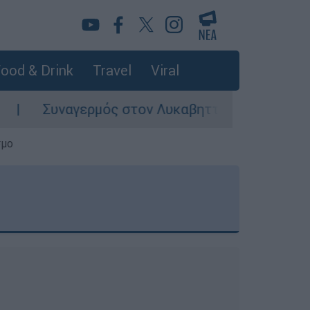
ood & Drink
Travel
Viral
Συναγερμός στον Λυκαβηττό: Σορός σε προχωρη
σμο