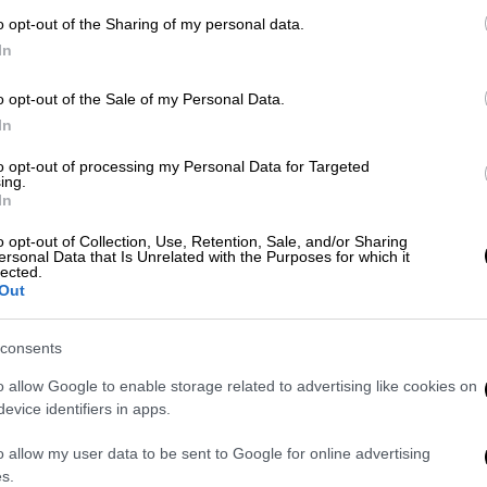
o opt-out of the Sharing of my personal data.
Απόψεις
|
13.02.2019 14:25
In
ΑΠ
Συγκοινωνούντα δοχεία
Ι
o opt-out of the Sale of my Personal Data.
Η πολιτική Τραµπ νοµιµοποιεί µια
In
κ
αυταρχική παλινδρόµηση του
α
to opt-out of processing my Personal Data for Targeted
καθεστώτος που ίδρυσε ο Χοµεϊνί
ing.
In
o opt-out of Collection, Use, Retention, Sale, and/or Sharing
ersonal Data that Is Unrelated with the Purposes for which it
Κε
lected.
Κ
Κόσμος
|
11.02.2019 15:02
Out
0
30 χρόνια από τη φάτουα του
Χομεϊνί που άνοιξε τον «Ασκό του
consents
Αιόλου»
o allow Google to enable storage related to advertising like cookies on
evice identifiers in apps.
Στις 14 Φεβρουαρίου 1989 ο
Ρουχολάχ Χομεϊνί, ο ανώτατος
ΑΠ
o allow my user data to be sent to Google for online advertising
πνευματικός ηγέτης του Ιράν,
Φ
s.