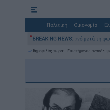
Πολιτική
Οικονομία
Ελ
ε τίποτα» στο Πόρτο Γερμανό μετά τη φωτιά - Α
BREAKING NEWS:
δημοφιλές τώρα:
Επιστήμονες ανακάλυψα