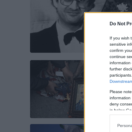
Do Not Pr
If you wish 
sensitive in
confirm you
continue se
information 
further disc
participants
Downstream 
Please note
information 
deny consent
in below Go
Persona