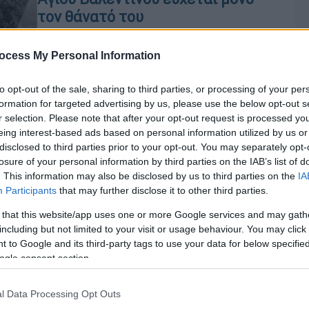
τον θάνατό του
Ο Ρούσντι κέρδισε περίπου 2
εκατομμύρια δολάρια μέσα στον
ocess My Personal Information
πρώτο χρόνο από την έκδοση του
βιβλίου και οι «Σατανικοί Στίχοι»,
to opt-out of the sale, sharing to third parties, or processing of your per
formation for targeted advertising by us, please use the below opt-out s
αλλά..
r selection. Please note that after your opt-out request is processed y
eing interest-based ads based on personal information utilized by us or
disclosed to third parties prior to your opt-out. You may separately opt-
Κόσμος
|
03.01.2020 16:21
losure of your personal information by third parties on the IAB’s list of
Σουλεϊμανί: Πώς έγινε η
. This information may also be disclosed by us to third parties on the
IA
αμερικανική επιδρομή- «Βράζει» η
Participants
that may further disclose it to other third parties.
Μέση Ανατολή
 that this website/app uses one or more Google services and may gath
Οι Ιρανοί βρίσκονται στους δρόμους
including but not limited to your visit or usage behaviour. You may click 
Με
 to Google and its third-party tags to use your data for below specifi
και ζητούν εκδίκηση για τον θάνατο
Μ
ogle consent section.
του στρατηγού τους
0
l Data Processing Opt Outs