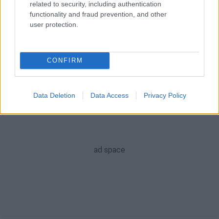
ειδήσεις τώρα
τροχαίο
νεκρός
related to security, including authentication
functionality and fraud prevention, and other
δήμος Αθηναίων
δολοφονία
user protection.
Χαμόγελο του Παιδιού
φωτιά
CONFIRM
Data Deletion
Data Access
Privacy Policy