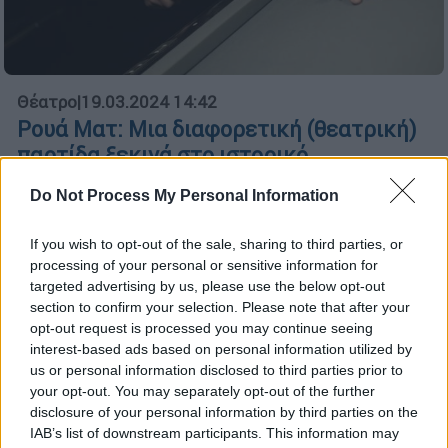
Θέατρο
|
19.03.2024 14:42
Ρουά Ματ: Μια διαφορετική (θεατρική)
παρτίδα ξεκινά στο ιστορικό
μπιλιαρδάδικο της πλατείας Αμερικής
Do Not Process My Personal Information
Το ύφος του έργου είναι κωμικοτραγικό και
με αφορμή το μπιλιάρδο και τις περιπέτειες
If you wish to opt-out of the sale, sharing to third parties, or
των ηρώων μιλάει για θέμα τα φιλίας,
processing of your personal or sensitive information for
εξουσίας, μοναξιάς και ματαιοδοξίας
targeted advertising by us, please use the below opt-out
section to confirm your selection. Please note that after your
opt-out request is processed you may continue seeing
interest-based ads based on personal information utilized by
us or personal information disclosed to third parties prior to
your opt-out. You may separately opt-out of the further
disclosure of your personal information by third parties on the
IAB’s list of downstream participants. This information may