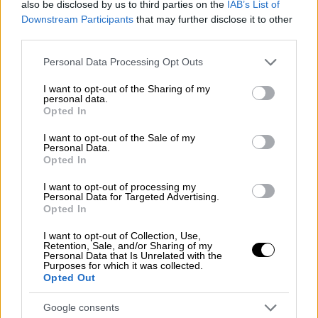
also be disclosed by us to third parties on the
IAB’s List of
Downstream Participants
that may further disclose it to other
third parties.
Please note that this website/app uses one or more Google
Personal Data Processing Opt Outs
services and may gather and store information including but
not limited to your visit or usage behaviour. You may click to
I want to opt-out of the Sharing of my
personal data.
grant or deny consent to Google and its third-party tags to
Opted In
use your data for below specified purposes in below Google
consent section.
I want to opt-out of the Sale of my
Ελλάδα
|
27.10.2022 07:50
Personal Data.
Opted In
Συνεχίζεται το θρίλερ με τον νεκρό
αρχιμανδρίτη στην πλατεία Αμερικής -
I want to opt-out of processing my
Personal Data for Targeted Advertising.
Εξετάζουν όλα τα ενδεχόμενα
Opted In
«Φως» στα αίτια θανάτου αναμένεται να
I want to opt-out of Collection, Use,
ρίξει η νεκροψία - νεκροτομή
Retention, Sale, and/or Sharing of my
Personal Data that Is Unrelated with the
Purposes for which it was collected.
Opted Out
Google consents