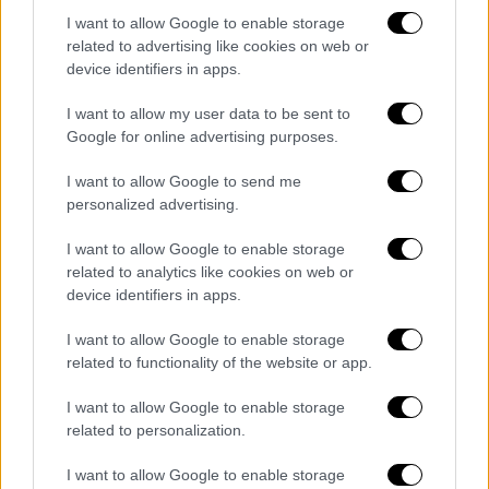
I want to allow Google to enable storage
related to advertising like cookies on web or
device identifiers in apps.
I want to allow my user data to be sent to
Google for online advertising purposes.
I want to allow Google to send me
personalized advertising.
I want to allow Google to enable storage
Ελλάδα
|
27.12.2019 15:05
related to analytics like cookies on web or
Εργαζόμενοι στον δήμο Αθηναίων
device identifiers in apps.
καθάρισαν την πλατεία Αμερικής
I want to allow Google to enable storage
Οι δράσεις αυτές που ξεκίνησαν τον
related to functionality of the website or app.
περασμένο Σεπτέμβριο θα ενταθούν το
I want to allow Google to enable storage
επόμενο διάστημα
related to personalization.
ΑΛΛΑ #TAGS
I want to allow Google to enable storage