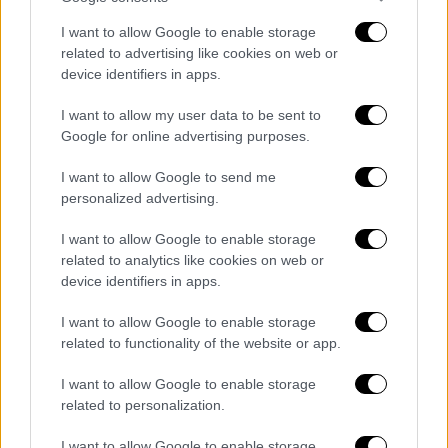
I want to allow Google to enable storage
related to advertising like cookies on web or
device identifiers in apps.
I want to allow my user data to be sent to
Google for online advertising purposes.
I want to allow Google to send me
personalized advertising.
I want to allow Google to enable storage
Ελλάδα
|
27.12.2019 15:05
related to analytics like cookies on web or
Εργαζόμενοι στον δήμο Αθηναίων
device identifiers in apps.
καθάρισαν την πλατεία Αμερικής
I want to allow Google to enable storage
Οι δράσεις αυτές που ξεκίνησαν τον
related to functionality of the website or app.
περασμένο Σεπτέμβριο θα ενταθούν το
επόμενο διάστημα
I want to allow Google to enable storage
related to personalization.
ΑΛΛΑ #TAGS
I want to allow Google to enable storage