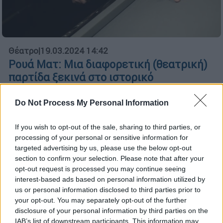
Θέατρο
|
19.03.2024 14:42
Ρουά Ματ: Μια διαφορετική (θεατρική)
παρτίδα ξεκινά στο ιστορικό
μπιλιαρδάδικο της πλατείας Αμερικής
Do Not Process My Personal Information
Το ύφος του έργου είναι κωμικοτραγικό και
με αφορμή το μπιλιάρδο και τις περιπέτειες
If you wish to opt-out of the sale, sharing to third parties, or
των ηρώων μιλάει για θέμα τα φιλίας,
processing of your personal or sensitive information for
εξουσίας, μοναξιάς και ματαιοδοξίας
targeted advertising by us, please use the below opt-out
section to confirm your selection. Please note that after your
opt-out request is processed you may continue seeing
interest-based ads based on personal information utilized by
us or personal information disclosed to third parties prior to
your opt-out. You may separately opt-out of the further
disclosure of your personal information by third parties on the
IAB’s list of downstream participants. This information may