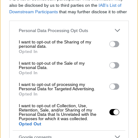
also be disclosed by us to third parties on the
IAB’s List of
Downstream Participants
that may further disclose it to other
third parties.
Please note that this website/app uses one or more Google
Personal Data Processing Opt Outs
services and may gather and store information including but
not limited to your visit or usage behaviour. You may click to
I want to opt-out of the Sharing of my
personal data.
grant or deny consent to Google and its third-party tags to
Opted In
use your data for below specified purposes in below Google
consent section.
I want to opt-out of the Sale of my
Ελλάδα
|
27.10.2022 07:50
Personal Data.
Συνεχίζεται το θρίλερ με τον νεκρό
Opted In
αρχιμανδρίτη στην πλατεία Αμερικής -
I want to opt-out of processing my
Εξετάζουν όλα τα ενδεχόμενα
Personal Data for Targeted Advertising.
Opted In
«Φως» στα αίτια θανάτου αναμένεται να
I want to opt-out of Collection, Use,
ρίξει η νεκροψία - νεκροτομή
Retention, Sale, and/or Sharing of my
Personal Data that Is Unrelated with the
Purposes for which it was collected.
Opted Out
Google consents