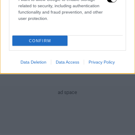
ειδήσεις τώρα
τροχαίο
νεκρός
related to security, including authentication
functionality and fraud prevention, and other
δήμος Αθηναίων
δολοφονία
user protection.
Χαμόγελο του Παιδιού
φωτιά
CONFIRM
Data Deletion
Data Access
Privacy Policy