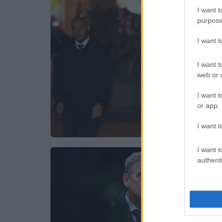
I want t
purpose
I want 
I want t
web or d
I want t
or app.
I want t
I want t
authenti