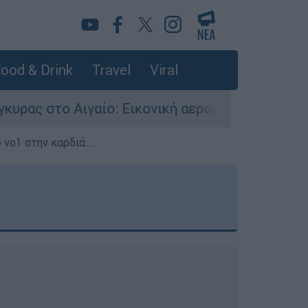
ood & Drink
Travel
Viral
ο: Εικονική αερομαχία ανάμεσα σε ελληνικά και
 νο1 στην καρδιά...