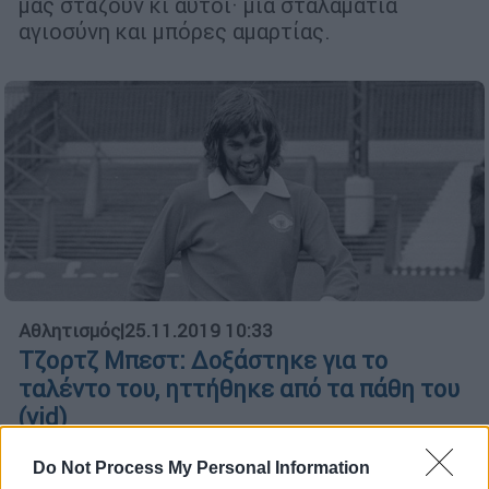
μας στάζουν κι αυτοί· μια σταλαματιά
αγιοσύνη και μπόρες αμαρτίας.
Αθλητισμός
|
25.11.2019 10:33
Τζορτζ Μπεστ: Δοξάστηκε για το
ταλέντο του, ηττήθηκε από τα πάθη του
(vid)
Σαν σήμερα το 2005, σε ηλικία μόλις 59 ετών
Do Not Process My Personal Information
ο σπουδαίος Βορειοϊρλανδός