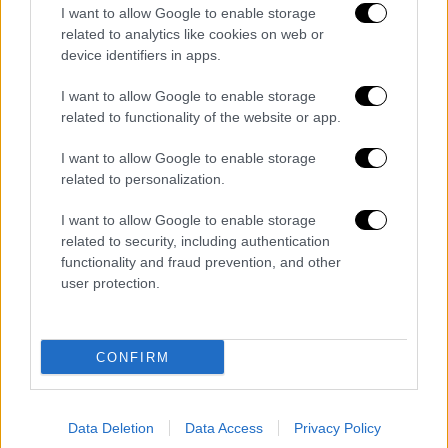
I want to allow Google to enable storage
related to analytics like cookies on web or
device identifiers in apps.
I want to allow Google to enable storage
related to functionality of the website or app.
I want to allow Google to enable storage
POPULAR VIDEOS
related to personalization.
I want to allow Google to enable storage
related to security, including authentication
Ώρα Ελλάδος...
|
06.08.2026 10:06
functionality and fraud prevention, and other
Ώρα Ελλάδος 06/08/2026
user protection.
CONFIRM
Κεντρικό...
|
05.08.2026 19:49
Κεντρικό δελτίο ειδήσεων 05/08/2026
Data Deletion
Data Access
Privacy Policy