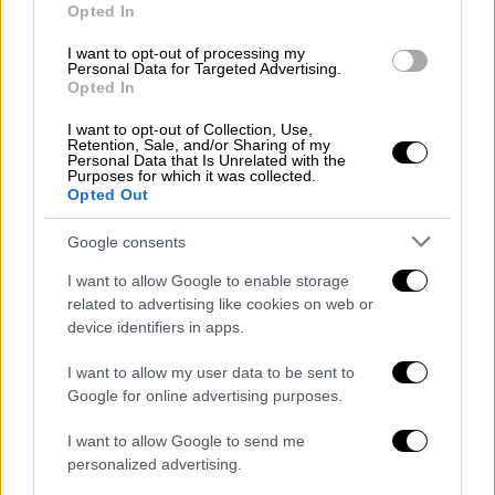
φόβο...
Opted In
I want to opt-out of processing my
ΑΛΛΑ #TAGS
Personal Data for Targeted Advertising.
Opted In
θάνατος
ποδόσφαιρο
I want to opt-out of Collection, Use,
Premier League
Ντιέγκο Μαραντόνα
Retention, Sale, and/or Sharing of my
Personal Data that Is Unrelated with the
Purposes for which it was collected.
Φιντέλ Κάστρο
Αγια Αικατερινη
Opted Out
Google consents
ειδήσεις τώρα
I want to allow Google to enable storage
related to advertising like cookies on web or
device identifiers in apps.
I want to allow my user data to be sent to
Google for online advertising purposes.
I want to allow Google to send me
personalized advertising.