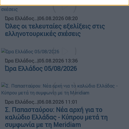
Ώρα Ελλάδος...
|
06.08.2026 08:20
Όλες οι τελευταίες εξελίξεις στις
ελληνοτουρκικές σχέσεις
Ώρα Ελλάδος...
|
05.08.2026 13:36
Ώρα Ελλάδος 05/08/2026
Ώρα Ελλάδος...
|
06.08.2026 11:01
Σ. Παπασταύρου: Νέα αρχή για το
καλώδιο Ελλάδας - Κύπρου μετά τη
συμφωνία με τη Meridiam