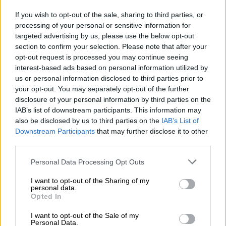
ποδοσφαιριστής έχασε την μάχη με την ζωή
If you wish to opt-out of the sale, sharing to third parties, or
processing of your personal or sensitive information for
targeted advertising by us, please use the below opt-out
section to confirm your selection. Please note that after your
opt-out request is processed you may continue seeing
interest-based ads based on personal information utilized by
us or personal information disclosed to third parties prior to
your opt-out. You may separately opt-out of the further
disclosure of your personal information by third parties on the
IAB’s list of downstream participants. This information may
also be disclosed by us to third parties on the
IAB’s List of
Downstream Participants
that may further disclose it to other
third parties.
Please note that this website/app uses one or more Google
Αθλητισμός
|
17.11.2019 19:32
Personal Data Processing Opt Outs
services and may gather and store information including but
«Στο ματς με τη Νιούκαστλ το Νο7 θα
not limited to your visit or usage behaviour. You may click to
I want to opt-out of the Sharing of my
πεθάνει»: Ο θρύλος της Μάντσεστερ που
personal data.
grant or deny consent to Google and its third-party tags to
Opted In
έγινε ζωντανός στόχος για 90'
use your data for below specified purposes in below Google
consent section.
I want to opt-out of the Sale of my
Όταν ο θρυλικός Βορειοϊρλανδός νίκησε το
Personal Data.