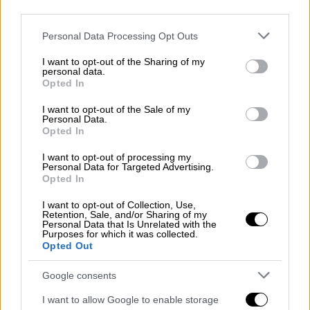
Οικονομία
|
05.06.2019 23:13
third parties.
ΑΣΕΠ: Τα οριστικά αποτελέσματα για
Please note that this website/app uses one or more Google
Personal Data Processing Opt Outs
7.949 μόνιμες θέσεις στους δήμους
services and may gather and store information including but
not limited to your visit or usage behaviour. You may click to
I want to opt-out of the Sharing of my
Οι πίνακες διοριστέων απεστάλησαν στο
personal data.
grant or deny consent to Google and its third-party tags to
Εθνικό Τυπογραφείο για δημοσίευση και θα
Opted In
use your data for below specified purposes in below Google
αναρτηθούν στη «ΔΙΑΥΓΕΙΑ» μετά την
consent section.
I want to opt-out of the Sale of my
έκδοση του σχετικού ΦΕΚ
Personal Data.
Opted In
I want to opt-out of processing my
Personal Data for Targeted Advertising.
Opted In
I want to opt-out of Collection, Use,
Retention, Sale, and/or Sharing of my
Personal Data that Is Unrelated with the
Purposes for which it was collected.
Opted Out
Google consents
I want to allow Google to enable storage