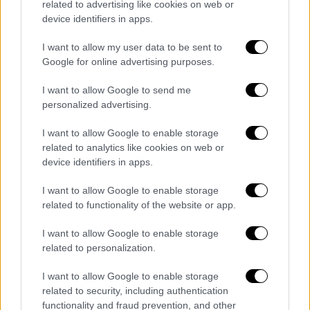
related to advertising like cookies on web or
device identifiers in apps.
Οικονομία
|
07.01.2019 19:20
I want to allow my user data to be sent to
Google for online advertising purposes.
ΑΣΕΠ: Ξεκίνησαν οι αιτήσεις για την
κάλυψη μόνιμων θέσεων σε δήμους
I want to allow Google to send me
personalized advertising.
Ποιες είναι οι θέσεις - Τι πρέπει να κάνουν
οι υποψήφιοι – Μέχρι πότε μπορούν να
I want to allow Google to enable storage
υποβάλλονται οι αιτήσεις
related to analytics like cookies on web or
device identifiers in apps.
ΑΛΛΑ #TAGS
ΑΣΕΠ
προσλήψεις
I want to allow Google to enable storage
related to functionality of the website or app.
ειδήσεις τώρα
Δημόσιο
I want to allow Google to enable storage
related to personalization.
προκήρυξη
Περιφέρεια Αττικής
I want to allow Google to enable storage
υπουργείο Εσωτερικών
related to security, including authentication
functionality and fraud prevention, and other