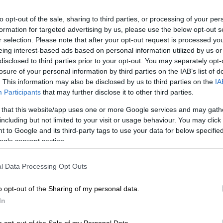
λέει το δέρμα μας
to opt-out of the sale, sharing to third parties, or processing of your per
Το πρόσωπό μας είναι ένας
formation for targeted advertising by us, please use the below opt-out s
χάρτης που αποκαλύπτει πολλά για
ΑΘ
r selection. Please note that after your opt-out request is processed y
την εσωτερική μας υγεία
eing interest-based ads based on personal information utilized by us or
Α
disclosed to third parties prior to your opt-out. You may separately opt-
0
losure of your personal information by third parties on the IAB’s list of
. This information may also be disclosed by us to third parties on the
IA
Participants
that may further disclose it to other third parties.
 that this website/app uses one or more Google services and may gath
Ελλάδα
|
24.04.2024 11:34
including but not limited to your visit or usage behaviour. You may click 
 to Google and its third-party tags to use your data for below specifi
Συμβάν ακραίας βίας στην Πέλλα:
ogle consent section.
Μαθητής Γυμνασίου έσβησε το
τσιγάρο στο πρόσωπο συμμαθητή
l Data Processing Opt Outs
του
Επιχείρησε να βάλει μέσα στο μάτι
o opt-out of the Sharing of my personal data.
του συμμαθητή του αναμμένο τσιγάρο
In
o opt-out of the Sale of my Personal Data.