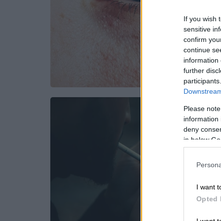
If you wish 
sensitive in
confirm you
continue se
information 
further disc
participants
Downstream 
Please note
information 
deny consent
in below Go
Persona
I want t
Opted 
I want t