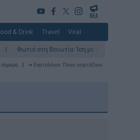
ood & Drink
Travel
Viral
 Βοιωτία: Ίση με έξι ατομικές βόμβες της Χιρο
 σήμερα
|
➔ Εορτολόγιο: Ποιοι γιορτάζουν