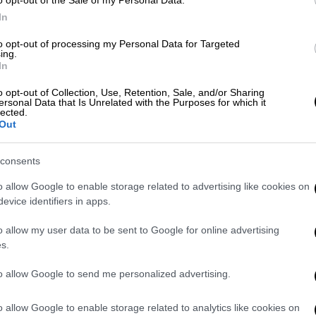
In
Ελλάδα
|
09.05.2022 12:45
to opt-out of processing my Personal Data for Targeted
ing.
Νέο μήνυμα και νέα φωτογραφία
In
από την Ιωάννα Παλιοσπύρου: «Το
o opt-out of Collection, Use, Retention, Sale, and/or Sharing
μακιγιάζ είναι τέχνη, η ομορφιά
ersonal Data that Is Unrelated with the Purposes for which it
lected.
είναι πνεύμα»
Out
Κάνοντας ένα διακριτικό μακιγιάζ, και
ποζάροντας χαμογελαστή μπροστά
consents
στον καθρέφτη της, η podcaster
o allow Google to enable storage related to advertising like cookies on
εμπνέει
evice identifiers in apps.
o allow my user data to be sent to Google for online advertising
s.
Lifestyle
|
13.04.2022 15:15
to allow Google to send me personalized advertising.
Ιωάννα Παλιοσπύρου: Έτσι είναι το
δέρμα της μετά την επίθεση με
o allow Google to enable storage related to analytics like cookies on