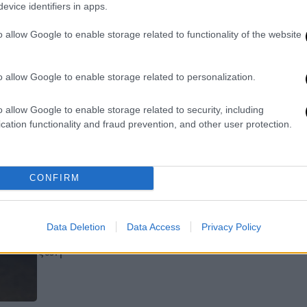
evice identifiers in apps.
βιτριόλι
Ποζάρει με εντυπωσιακό ντεκολτέ
o allow Google to enable storage related to functionality of the website
και ανεβασμένη διάθεση
o allow Google to enable storage related to personalization.
o allow Google to enable storage related to security, including
cation functionality and fraud prevention, and other user protection.
Viral
|
04.01.2022 09:00
Γεννήθηκε κατσικάκι με
CONFIRM
ανθρωπόμορφο πρόσωπο στην
Ινδία– Έκπληκτος ο αγρότης
Data Deletion
Data Access
Privacy Policy
Δεν κατάφερε όμως να κρατηθεί στη
ζωή