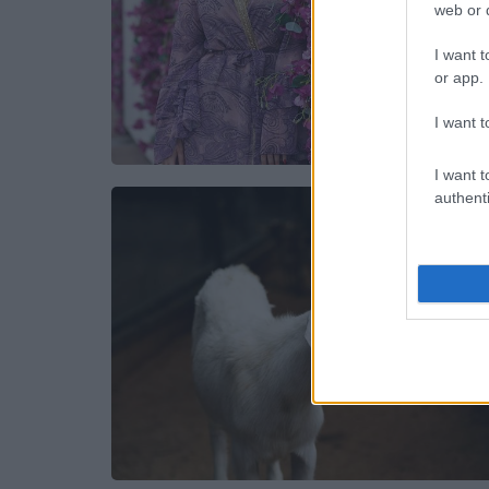
web or d
I want t
or app.
I want t
I want t
authenti