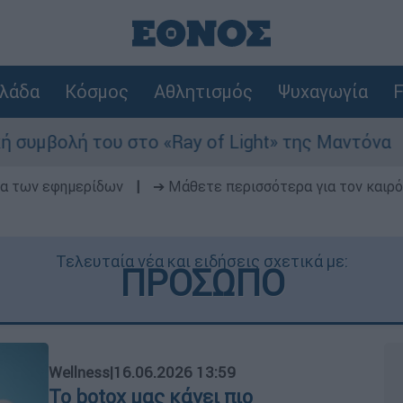
λάδα
Κόσμος
Αθλητισμός
Ψυχαγωγία
F
στο «Ray of Light» της Μαντόνα
Φωτιά στη
δα των εφημερίδων
|
➔ Μάθετε περισσότερα για τον καιρό
Τελευταία νέα και ειδήσεις σχετικά με:
ΠΡΟΣΩΠΟ
Wellness
|
16.06.2026 13:59
Το botox μας κάνει πιο