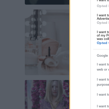
Opted 
I want 
Advertis
Opted 
I want t
of my P
was col
Opted 
Google 
I want t
web or d
I want t
purpose
I want 
I want t