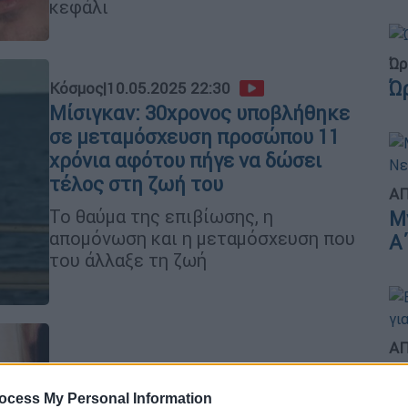
κεφάλι
Ώρ
Ώ
Κόσμος
|
10.05.2025 22:30
Μίσιγκαν: 30χρονος υποβλήθηκε
σε μεταμόσχευση προσώπου 11
χρόνια αφότου πήγε να δώσει
τέλος στη ζωή του
ΑΠ
Το θαύμα της επιβίωσης, η
Μ
απομόνωση και η μεταμόσχευση που
Α
του άλλαξε τη ζωή
ΑΠ
Β
Wellness
|
23.12.2024 07:30
κ
Η γλώσσα του προσώπου: Τι μας
ocess My Personal Information