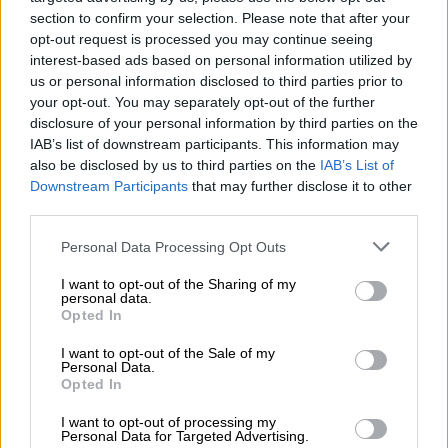
ρυτίδων
.
section to confirm your selection. Please note that after your
opt-out request is processed you may continue seeing
Ο ρόλος των «μυών της θλίψης»
interest-based ads based on personal information utilized by
us or personal information disclosed to third parties prior to
Η
μεσόφρυος
περιοχή του προσώπου,
your opt-out. You may separately opt-out of the further
disclosure of your personal information by third parties on the
δηλαδή το σημείο ανάμεσα στα φρύδια και
IAB’s list of downstream participants. This information may
πάνω από τη μύτη, περιλαμβάνει τον
also be disclosed by us to third parties on the
IAB’s List of
σφιγκτήρα μυ των φρυδιών και τον επιμήκη
Downstream Participants
that may further disclose it to other
μυ του ρινός.
Οι συγκεκριμένοι μύες
third parties.
συνδέονται άμεσα με την έκφραση
Please note that this website/app uses one or more Google
Personal Data Processing Opt Outs
αρνητικών συναισθημάτων
, όπως η θλίψη, ο
services and may gather and store information including but
θυμός και η απογοήτευση.
not limited to your visit or usage behaviour. You may click to
I want to opt-out of the Sharing of my
personal data.
grant or deny consent to Google and its third-party tags to
Opted In
Μάλιστα, ο
Κάρολος Δαρβίνος
είχε
use your data for below specified purposes in below Google
consent section.
χαρακτηρίσει αυτούς τους μύες ως
«μύες
I want to opt-out of the Sale of my
Personal Data.
της θλίψης»
, αναγνωρίζοντας τη στενή
Opted In
σχέση τους με τις αρνητικές εκφράσεις του
I want to opt-out of processing my
προσώπου, όπως γράφει το
indy 100
.
Personal Data for Targeted Advertising.