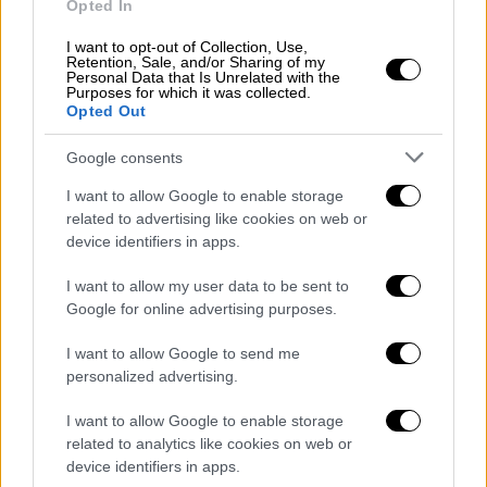
Opted In
Πρόκειται επίσης για
μία από τις
I want to opt-out of Collection, Use,
συχνότερες περιοχές εφαρμογής botox
,
Retention, Sale, and/or Sharing of my
Personal Data that Is Unrelated with the
καθώς οι γραμμές έκφρασης στο σημείο
Purposes for which it was collected.
αυτό γίνονται πιο έντονες με την πάροδο
Opted Out
του χρόνου.
Google consents
Botox και την κατάθλιψη
I want to allow Google to enable storage
related to advertising like cookies on web or
Τα τελευταία χρόνια, οι ερευνητές
device identifiers in apps.
εξετάζουν κατά πόσο το botox θα μπορούσε
I want to allow my user data to be sent to
να αποτελέσει
συμπληρωματική
Google for online advertising purposes.
θεραπευτική επιλογή για παθήσεις όπως η
κατάθλιψη.
I want to allow Google to send me
personalized advertising.
Σε μία μελέτη,
δέκα γυναίκες
μέσης ηλικίας
με μέτρια έως σοβαρή κατάθλιψη
I want to allow Google to enable storage
related to analytics like cookies on web or
υποβλήθηκαν σε θεραπεία με botox. Μέσα σε
device identifiers in apps.
οκτώ εβδομάδες, οι δείκτες που