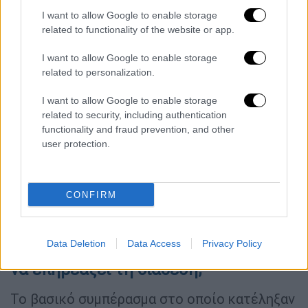
αξιολογούσαν τα συμπτώματα της
I want to allow Google to enable storage
κατάθλιψης
παρουσίασαν σημαντική
related to functionality of the website or app.
βελτίωση.
I want to allow Google to enable storage
related to personalization.
Σε μια άλλη μελέτη,
30 ασθενείς
μέσης
ηλικίας με ήπια έως μέτρια κατάθλιψη που
I want to allow Google to enable storage
δεν ανταποκρινόταν εύκολα στη θεραπεία,
related to security, including authentication
είτε έκαναν
botox
είτε έλαβαν
εικονικό
functionality and fraud prevention, and other
user protection.
φάρμακο (placebo)
. Οι συμμετέχοντες που
έκαναν Botox εμφάνισαν αξιοσημείωτη
βελτίωση των συμπτωμάτων τους, ενώ όσοι
CONFIRM
έλαβαν εικονικό φάρμακο δεν έδειξαν
ουσιαστικές αλλαγές.
Data Deletion
Data Access
Privacy Policy
Μπορεί η αδυναμία συνοφρυώματος
να επηρεάζει τη διάθεση;
Το βασικό συμπέρασμα στο οποίο κατέληξαν