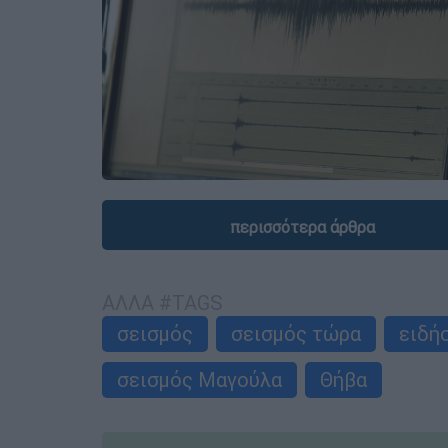
περισσότερα άρθρα
ΑΛΛΑ #TAGS
σεισμός
σεισμός τώρα
ειδή
σεισμός Μαγούλα
Θήβα