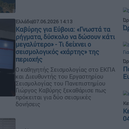
Ώρ
Ελλάδα
|
07.06.2026 14:13
Ώ
Καβύρης για Εύβοια: «Γνωστά τα
ρήγματα, δύσκολο να δώσουν κάτι
μεγαλύτερο» - Τι δείχνει ο
σεισμολογικός «χάρτης» της
περιοχής
Ώρ
Π
Ο καθηγητής Σεισμολογίας στο ΕΚΠΑ
Ε
και Διευθυντής του Εργαστηρίου
Σεισμολογίας του Πανεπιστημίου
Γιώργος Καβύρης ξεκαθάρισε πως
πρόκειται για δύο σεισμικές
Κε
δονήσεις
Κ
0