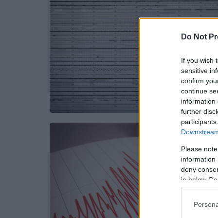
Do Not Pr
If you wish 
sensitive in
confirm you
continue se
information 
further disc
participants
Downstream 
Please note
information 
deny consent
in below Go
Persona