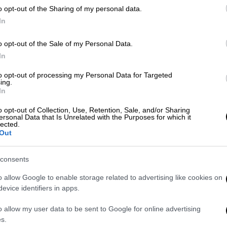
πιθανότητα ο κύριος σεισμός,
o opt-out of the Sharing of my personal data.
αναφέρει το ΕΚΠΑ
In
o opt-out of the Sale of my Personal Data.
In
to opt-out of processing my Personal Data for Targeted
Ελλάδα
|
09.09.2025 00:52
ing.
In
Παπαδόπουλος για σεισμό:
«Αναμένονται μετασεισμοί»
o opt-out of Collection, Use, Retention, Sale, and/or Sharing
ersonal Data that Is Unrelated with the Purposes for which it
lected.
Η ανάρτηση του γνωστού
Out
σεισμολόγου
consents
o allow Google to enable storage related to advertising like cookies on
evice identifiers in apps.
o allow my user data to be sent to Google for online advertising
s.
Ελλάδα
|
09.09.2025 00:30