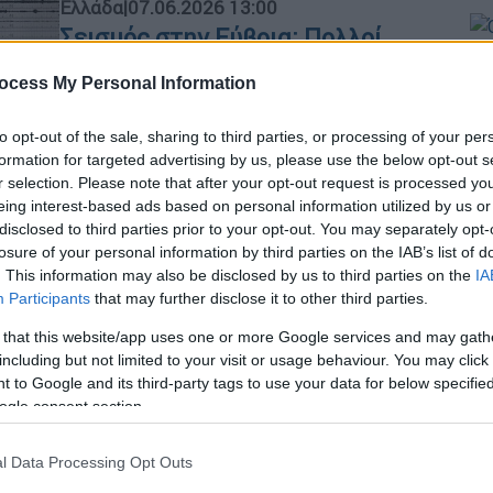
Ελλάδα
|
07.06.2026 13:00
Σεισμός στην Εύβοια: Πολλοί
μετασεισμοί - Αισθητές και στην
ocess My Personal Information
Ώρ
Αττική οι δονήσεις
Ό
Η μεγαλύτερη δόνηση υπολογίζεται
to opt-out of the sale, sharing to third parties, or processing of your per
ε
στους 5,1 βαθμούς της κλίμακας
formation for targeted advertising by us, please use the below opt-out s
Ρίχτερ
r selection. Please note that after your opt-out request is processed y
eing interest-based ads based on personal information utilized by us or
disclosed to third parties prior to your opt-out. You may separately opt-
losure of your personal information by third parties on the IAB’s list of
. This information may also be disclosed by us to third parties on the
IA
Ελλάδα
|
09.09.2025 21:51
Participants
that may further disclose it to other third parties.
Σεισμός στην Εύβοια: Τι ξέρουμε
 that this website/app uses one or more Google services and may gath
για τη δόνηση που ταρακούνησε
including but not limited to your visit or usage behaviour. You may click 
την Αττική – Τι δείχνουν τα
 to Google and its third-party tags to use your data for below specifi
ogle consent section.
δεδομένα του ΕΚΠΑ
Εφόσον δεν υπάρξει μετανάστευση
l Data Processing Opt Outs
επικέντρων, είναι με υψηλή