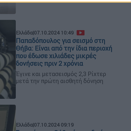
Ελλάδα
|
07.10.2024 10:49
Παπαδόπουλος για σεισμό στη
Θήβα: Είναι από την ίδια περιοχή
που έδωσε χιλιάδες μικρές
δονήσεις πριν 2 χρόνια
Έγινε και μετασεισμός 2,3 Ρίχτερ
μετά την πρώτη αισθητή δόνηση
Ελλάδα
|
07.10.2024 09:19