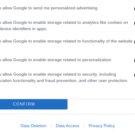
Δυνατός σεισμός αισθητός στην
to allow Google to send me personalized advertising.
Αττική - Στην Εύβοια το επίκεντρο
o allow Google to enable storage related to analytics like cookies on
Στην Εύβοια το επίκεντρο - Η
evice identifiers in apps.
εκτίμηση του Γεωδυναμικού
Ινστιτούτου
o allow Google to enable storage related to functionality of the website
o allow Google to enable storage related to personalization.
o allow Google to enable storage related to security, including
cation functionality and fraud prevention, and other user protection.
Ελλάδα
|
13.10.2024 09:26
Σεισμός στην Αττική - Πού
CONFIRM
εντοπίζεται το επίκεντρο
Πού έγινε αισθητός
Data Deletion
Data Access
Privacy Policy