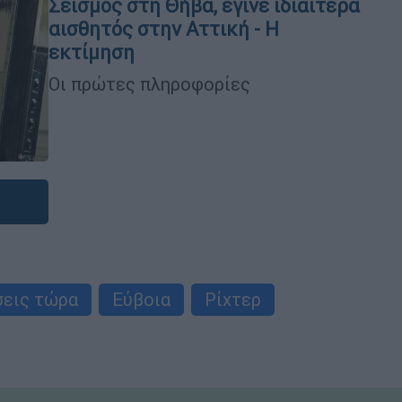
Σεισμός στη Θήβα, έγινε ιδιαίτερα
αισθητός στην Αττική - Η
εκτίμηση
Οι πρώτες πληροφορίες
σεις τώρα
Εύβοια
Ρίχτερ