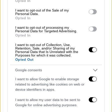
Opted In
use your data for below specified purposes in below Google
consent section.
I want to opt-out of the Sale of my
Personal Data.
Opted In
I want to opt-out of processing my
Personal Data for Targeted Advertising.
Opted In
Ελλάδα
|
05.07.2024 22:17
I want to opt-out of Collection, Use,
Retention, Sale, and/or Sharing of my
Λασίθι: Θρήνος στην κηδεία του
Personal Data that Is Unrelated with the
Purposes for which it was collected.
36χρονου που πέθανε από μπαλωθιές -
Opted Out
Απαρηγόρητοι συγγενείς και φίλοι
Google consents
Θλίψη επικρατεί στην Ιεράπετρα για τον
θάνατο του 36χρονου Γιώργου Νταγιάκου
I want to allow Google to enable storage
related to advertising like cookies on web or
device identifiers in apps.
I want to allow my user data to be sent to
Google for online advertising purposes.