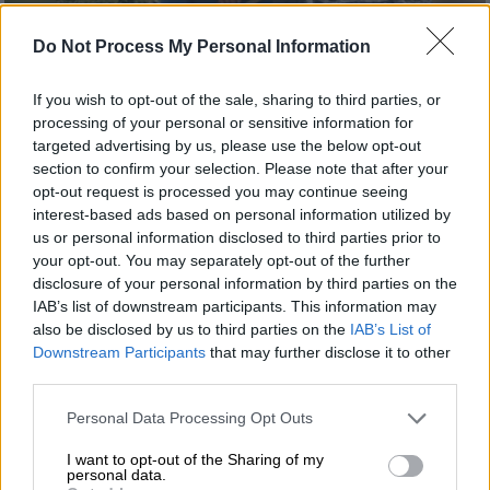
Do Not Process My Personal Information
If you wish to opt-out of the sale, sharing to third parties, or
processing of your personal or sensitive information for
targeted advertising by us, please use the below opt-out
Ελλάδα
|
08.07.2024 16:21
section to confirm your selection. Please note that after your
Λασίθι: Στη φυλακή ο 32χρονος που
opt-out request is processed you may continue seeing
σκότωσε τον μπατζανάκη του με
interest-based ads based on personal information utilized by
us or personal information disclosed to third parties prior to
μπαλωθιά
your opt-out. You may separately opt-out of the further
Τι υποστήριξε στην απολογία του
disclosure of your personal information by third parties on the
IAB’s list of downstream participants. This information may
also be disclosed by us to third parties on the
IAB’s List of
Downstream Participants
that may further disclose it to other
third parties.
Please note that this website/app uses one or more Google
Personal Data Processing Opt Outs
services and may gather and store information including but
not limited to your visit or usage behaviour. You may click to
I want to opt-out of the Sharing of my
personal data.
grant or deny consent to Google and its third-party tags to