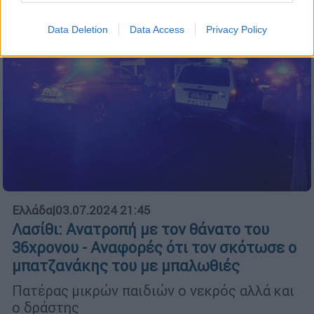
Data Deletion
Data Access
Privacy Policy
Ελλάδα
|
03.07.2024 21:45
Λασίθι: Ανατροπή με τον θάνατο του
36χρονου - Αναφορές ότι τον σκότωσε ο
μπατζανάκης του με μπαλωθιές
Πατέρας μικρών παιδιών ο νεκρός αλλά και
ο δράστης