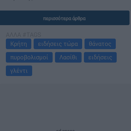
περισσότερα άρθρα
ΑΛΛΑ #TAGS
Κρήτη
ειδήσεις τώρα
θάνατος
πυροβολισμοί
Λασίθι
ειδήσεις
γλέντι