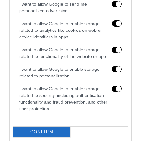
I want to allow Google to send me
personalized advertising.
I want to allow Google to enable storage
related to analytics like cookies on web or
device identifiers in apps.
I want to allow Google to enable storage
related to functionality of the website or app.
I want to allow Google to enable storage
Ελλάδα
|
04.07.2024 08:16
related to personalization.
Λασίθι: Παραδόθηκε ο άνδρας που
I want to allow Google to enable storage
σκότωσε τον μπατζανάκη του με
related to security, including authentication
μπαλωθιές - Eίχαν καταναλώσει μεγάλη
functionality and fraud prevention, and other
ποσότητα αλκοόλ
user protection.
Τι είπε στους αστυνομικούς ο άνδρας
CONFIRM