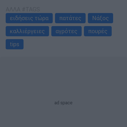
ΑΛΛΑ #TAGS
ειδήσεις τώρα
πατάτες
Νάξος
καλλιέργειες
αγρότες
πουρές
tips