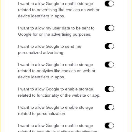
καπνιστού τυριού
I want to allow Google to enable storage
related to advertising like cookies on web or
Συνταγή για αρνίσια κεφτεδάκια
device identifiers in apps.
I want to allow my user data to be sent to
Google for online advertising purposes.
I want to allow Google to send me
personalized advertising.
I want to allow Google to enable storage
related to analytics like cookies on web or
device identifiers in apps.
I want to allow Google to enable storage
related to functionality of the website or app.
I want to allow Google to enable storage
related to personalization.
Food & Drink
|
23.03.2023 07:39
Συμβουλές και tips - Για να πετύχει η
I want to allow Google to enable storage
σκορδαλιά με πατάτα, ψωμί ή καρύδια
related to security, including authentication