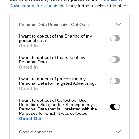
Downstream Participants
that may further disclose it to other
third parties.
Please note that this website/app uses one or more Google
Personal Data Processing Opt Outs
services and may gather and store information including but
not limited to your visit or usage behaviour. You may click to
I want to opt-out of the Sharing of my
personal data.
grant or deny consent to Google and its third-party tags to
Opted In
use your data for below specified purposes in below Google
consent section.
I want to opt-out of the Sale of my
Personal Data.
Opted In
I want to opt-out of processing my
Personal Data for Targeted Advertising.
Opted In
I want to opt-out of Collection, Use,
Retention, Sale, and/or Sharing of my
Personal Data that Is Unrelated with the
Purposes for which it was collected.
Συνταγές
|
22.09.2023 08:10
Opted Out
Για κρασί και παρέα - Αρνίσια
κεφτεδάκια με πουρέ καρότου, πατάτας,
Google consents