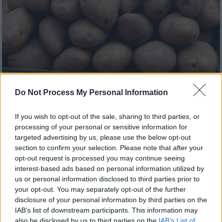
Do Not Process My Personal Information
Οικονομία
|
16.03.2024 12:09
Σε έλλειψη οι πατάτες Νάξου - «Δεν
If you wish to opt-out of the sale, sharing to third parties, or
υπάρχουν στα σούπερ μάρκετ»
processing of your personal or sensitive information for
targeted advertising by us, please use the below opt-out
Τι λέει ο πρόεδρος Ένωσης Αγροτικών
section to confirm your selection. Please note that after your
Συνεταιρισμών Νάξου, Δημήτρης Καπούνης
opt-out request is processed you may continue seeing
interest-based ads based on personal information utilized by
us or personal information disclosed to third parties prior to
your opt-out. You may separately opt-out of the further
disclosure of your personal information by third parties on the
IAB’s list of downstream participants. This information may
also be disclosed by us to third parties on the
IAB’s List of