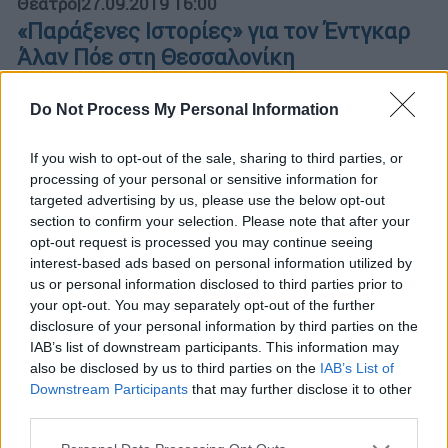
Θέατρο
|
27.09.2019 16:00
«Παράξενες Ιστορίες» για τον Έντγκαρ
Άλαν Πόε στη Θεσσαλονίκη
Μια διαφορετική παράσταση, παραγωγή του
Do Not Process My Personal Information
Φεστιβάλ Αθηνών 2019, οι «Παράξενες
Ιστορίες», έρχεται στα 54α Δημήτρια της
If you wish to opt-out of the sale, sharing to third parties, or
Θεσσαλονίκης
processing of your personal or sensitive information for
targeted advertising by us, please use the below opt-out
ΑΛΛΑ #TAGS
section to confirm your selection. Please note that after your
συγγραφέας
ειδήσεις τώρα
opt-out request is processed you may continue seeing
interest-based ads based on personal information utilized by
σαν σημερα
θάνατος
us or personal information disclosed to third parties prior to
your opt-out. You may separately opt-out of the further
θεατρική παράσταση
τάφος
disclosure of your personal information by third parties on the
IAB’s list of downstream participants. This information may
also be disclosed by us to third parties on the
IAB’s List of
Δημήτρια
Downstream Participants
that may further disclose it to other
third parties.
Please note that this website/app uses one or more Google