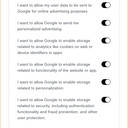
I want to allow my user data to be sent to
Google for online advertising purposes.
Μεσημεριανό...
|
07.08.2026 14:06
I want to allow Google to send me
Μεσημεριανό δελτίο ειδήσεων
personalized advertising.
07/08/2026
I want to allow Google to enable storage
related to analytics like cookies on web or
device identifiers in apps.
ΑΘΛΗΤΙΚΟ ΔΕΛΤΙΟ
|
07.08.2026 13:41
I want to allow Google to enable storage
Αθλητικό δελτίο 07/08/2026
related to functionality of the website or app.
I want to allow Google to enable storage
related to personalization.
Ώρα Ελλάδος...
|
07.08.2026 09:59
I want to allow Google to enable storage
Ώρα Ελλάδος 07/08/2026
related to security, including authentication
functionality and fraud prevention, and other
user protection.