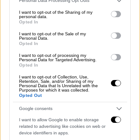
Personal Data Processing Opt Outs
services and may gather and store information including but
not limited to your visit or usage behaviour. You may click to
I want to opt-out of the Sharing of my
personal data.
grant or deny consent to Google and its third-party tags to
Opted In
use your data for below specified purposes in below Google
consent section.
I want to opt-out of the Sale of my
Personal Data.
Opted In
I want to opt-out of processing my
Personal Data for Targeted Advertising.
Opted In
I want to opt-out of Collection, Use,
Retention, Sale, and/or Sharing of my
Personal Data that Is Unrelated with the
Purposes for which it was collected.
Opted Out
POPULAR VIDEOS
Google consents
I want to allow Google to enable storage
Κεντρικό...
|
07.08.2026 19:53
related to advertising like cookies on web or
Κεντρικό δελτίο ειδήσεων 07/08/2026
device identifiers in apps.