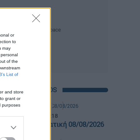
sonal or
ection to
ou may
 personal
out of the
 downstream
B’s List of
POPULAR VIDEOS
er and store
to grant or
ed purposes
λτίο...
|
08.08.2026 16:18
ελτίο στην νοηματική 08/08/2026