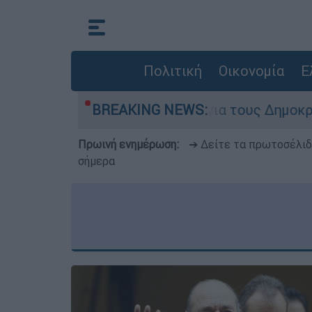
Πολιτική
Οικονομία
Ε
 του Αμπντούλ Ελ-Σαγέντ για τους Δημοκρατικού
BREAKING NEWS:
Πρωινή ενημέρωση:
➔ Δείτε τα πρωτοσέλι
σήμερα