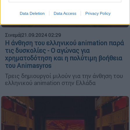
Data Deletion
Data Access
Privacy Policy
Σινεμά
|
21.09.2024 02:29
H άνθηση του ελληνικού animation παρά
τις δυσκολίες - Ο αγώνας για
χρηματοδότηση και η πολύτιμη βοήθεια
του Animasyros
Τρεις δημιουργοί μιλούν για την άνθηση του
ελληνικού animation στην Ελλάδα