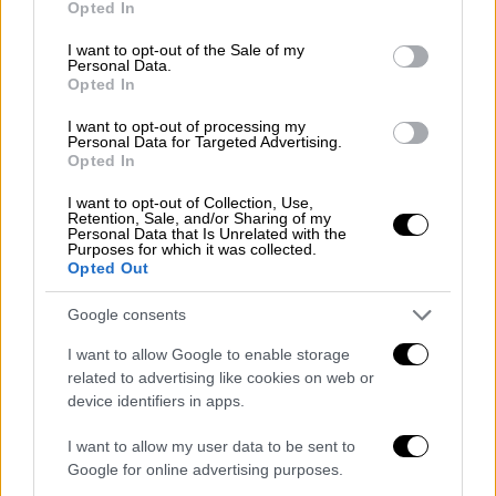
Opted In
Η ταινία προβλήθηκε στο Πανόραμα του
use your data for below specified purposes in below Google
consent section.
74ου Φεστιβάλ Βερολίνου
I want to opt-out of the Sale of my
Personal Data.
Opted In
I want to opt-out of processing my
Personal Data for Targeted Advertising.
Opted In
I want to opt-out of Collection, Use,
Retention, Sale, and/or Sharing of my
Personal Data that Is Unrelated with the
Purposes for which it was collected.
Opted Out
Google consents
I want to allow Google to enable storage
related to advertising like cookies on web or
device identifiers in apps.
I want to allow my user data to be sent to
Σινεμά
|
03.10.2024 10:00
Google for online advertising purposes.
Ο Γιάννης Χριστοφόρου είναι ένα