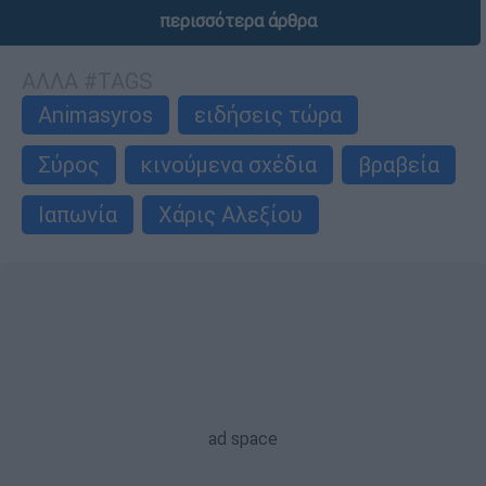
περισσότερα άρθρα
ΑΛΛΑ #TAGS
Animasyros
ειδήσεις τώρα
Σύρος
κινούμενα σχέδια
βραβεία
Ιαπωνία
Χάρις Αλεξίου