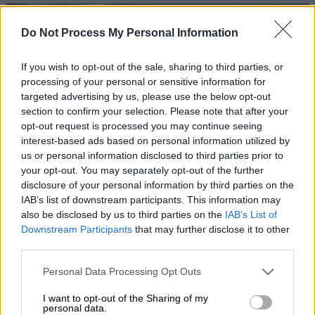
Do Not Process My Personal Information
If you wish to opt-out of the sale, sharing to third parties, or
processing of your personal or sensitive information for
targeted advertising by us, please use the below opt-out
section to confirm your selection. Please note that after your
opt-out request is processed you may continue seeing
interest-based ads based on personal information utilized by
us or personal information disclosed to third parties prior to
your opt-out. You may separately opt-out of the further
disclosure of your personal information by third parties on the
IAB’s list of downstream participants. This information may
also be disclosed by us to third parties on the
IAB’s List of
Σινεμά
|
21.07.2025 09:41
Downstream Participants
that may further disclose it to other
third parties.
«Την ίδια ώρα, στη γη» του Zερεμί
Κλαπέν: Mία ταινία για την αδελφική
Please note that this website/app uses one or more Google
Personal Data Processing Opt Outs
αγάπη, την απώλεια και τους
services and may gather and store information including but
not limited to your visit or usage behaviour. You may click to
I want to opt-out of the Sharing of my
εξωγήινους
personal data.
grant or deny consent to Google and its third-party tags to