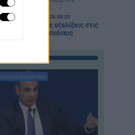
α Ελλάδος...
|
06.08.2026 08:20
λες οι τελευταίες εξελίξεις στις
λληνοτουρκικές σχέσεις
ατερίνα Κοκκαλιάρη
ΣΥΝΕΝΤΕ