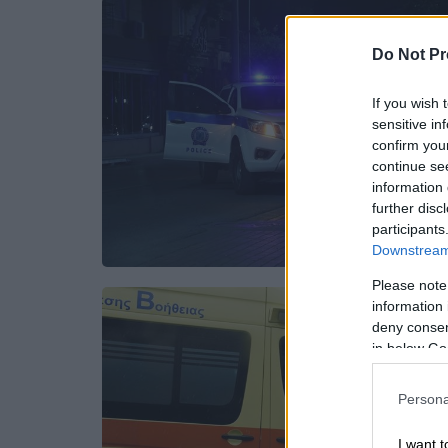
Do Not Pr
If you wish 
sensitive in
confirm you
continue se
information 
further disc
participants
Downstream 
Please note
information 
deny consent
in below Go
Persona
I want t