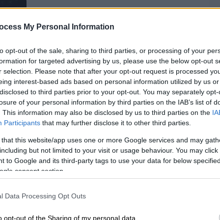
Ελλάδα
|
22.08.2025 12:00
ocess My Personal Information
Θεσσαλονίκη: 43χρονος
αυτοϊκανοποιήθηκε σε πάρκο
to opt-out of the sale, sharing to third parties, or processing of your per
formation for targeted advertising by us, please use the below opt-out s
μπροστά σε νεαρά κορίτσια
r selection. Please note that after your opt-out request is processed y
Αστυνομικοί τον συνέβαλαν επ'
eing interest-based ads based on personal information utilized by us or
disclosed to third parties prior to your opt-out. You may separately opt-
αυτοφώρω
losure of your personal information by third parties on the IAB’s list of
. This information may also be disclosed by us to third parties on the
IA
Participants
that may further disclose it to other third parties.
 that this website/app uses one or more Google services and may gath
Ελλάδα
|
27.06.2023 08:26
including but not limited to your visit or usage behaviour. You may click 
Άγριο επεισόδιο στη Θεσσαλονίκη:
 to Google and its third-party tags to use your data for below specifi
Ώρ
Μεθυσμένος παρενόχλησε κοπέλα
ogle consent section.
Ώ
και επιτέθηκε στον σύντροφό της
με σπασμένο μπουκάλι
l Data Processing Opt Outs
Διασώστες του ΕΚΑΒ παρείχαν τις
o opt-out of the Sharing of my personal data.