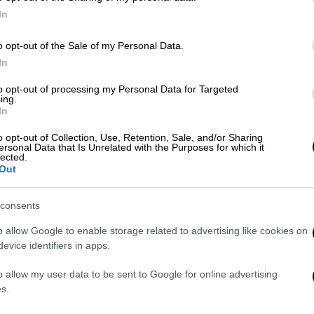
πρώτες βοήθειες στον 30χρονο
Κε
In
Έλληνα που δέχτηκε την επίθεση
Κ
αλλά και στον δράστη, ενώ το
o opt-out of the Sale of my Personal Data.
0
ζευγάρι, αμέσως μετά, μετέβη στο
In
αστυνομικό τμήμα για να υποβάλει
to opt-out of processing my Personal Data for Targeted
μήνυση κατά του Μαροκινού
ing.
In
Με
Μ
o opt-out of Collection, Use, Retention, Sale, and/or Sharing
ersonal Data that Is Unrelated with the Purposes for which it
0
lected.
Out
Ελλάδα
|
14.08.2019 20:23
Θεσσαλονίκη: Επεισόδιο με
consents
τραυματία αλλοδαπό
o allow Google to enable storage related to advertising like cookies on
Θύμα είναι νεαρός Μαροκινός, ο
ΑΠ
evice identifiers in apps.
οποίος δέχθηκε επίθεση από ομάδα
Π
αλλοδαπών
ά
o allow my user data to be sent to Google for online advertising
s.