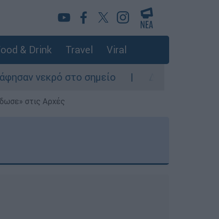
ood & Drink
Travel
Viral
νεκρό στο σημείο
Δίωξη για ανθρωποκτονί
έδωσε» στις Αρχές