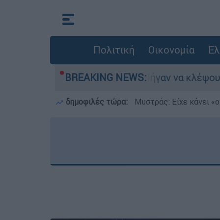
Πολιτική
Οικονομία
Ελ
χνε
Άνω Λιόσια: Πήγαν να κλέψουν καλώδι
BREAKING NEWS:
δημοφιλές τώρα:
Μυστράς: Είχε κάνει «ο