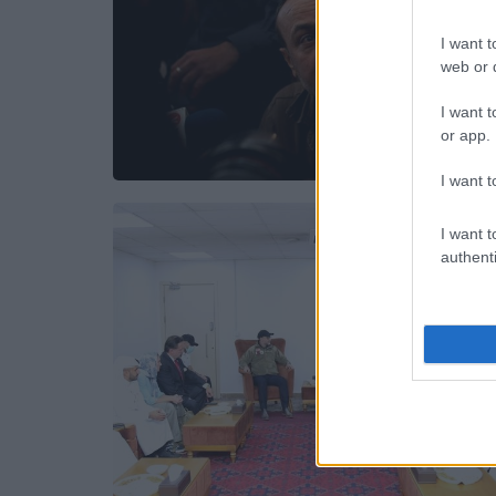
I want t
web or d
I want t
or app.
I want t
I want t
authenti