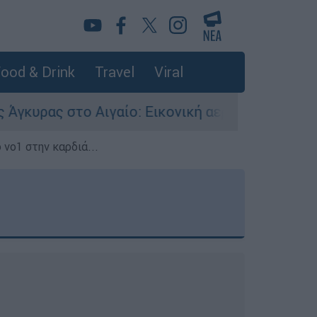
ood & Drink
Travel
Viral
αίο: Εικονική αερομαχία ανάμεσα σε ελληνικά 
 νο1 στην καρδιά...