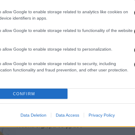
κόσμο είναι η «κόκκινη γραμμή»
του Νετανιάχου
o allow Google to enable storage related to analytics like cookies on
evice identifiers in apps.
Για τους Παλαιστίνιους είναι ο δικός
τους Νέλσον Μαντέλα, που μπορεί να
o allow Google to enable storage related to functionality of the website
τους οδηγήσει στην ελευθερία
o allow Google to enable storage related to personalization.
Κόσμος
|
28.09.2025 23:33
o allow Google to enable storage related to security, including
«Λύσεις μπορούν να βρεθούν μέσω
cation functionality and fraud prevention, and other user protection.
διπλωματικών οδών» - Οι
Ταλιμπάν άφησαν ελεύθερο τον
Αμερικανό κρατούμενο Αμίρ Αμίρι
CONFIRM
Ο Αμίρ Αμίρι, ο οποίος κρατούνταν
στο Αφγανιστάν από τον Δεκέμβριο
Data Deletion
Data Access
Privacy Policy
του 2024 βρίσκεται καθ' οδόν προς τη
Ντόχα σήμερα το βράδυ