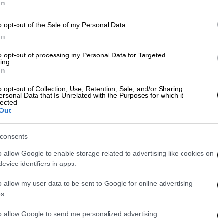
In
ΑΠ
o opt-out of the Sale of my Personal Data.
Φ
In
Ιστορία
|
12.10.2025 07:37
φ
12η Οκτωβρίου 1944: Οι Γερμανοί
to opt-out of processing my Personal Data for Targeted
ing.
φεύγουν τρέχοντας από την Αθήνα
In
αλλά βομβαρδίζουν τον Πειραιά
o opt-out of Collection, Use, Retention, Sale, and/or Sharing
και το Τατόι
ersonal Data that Is Unrelated with the Purposes for which it
lected.
Μετά από 1.264 ημέρες γερμανικής
Out
κατοχής, η Αθήνα ξημέρωνε ελεύθερη.
Μαύρη μέρα για τον Πειραιά.
consents
o allow Google to enable storage related to advertising like cookies on
evice identifiers in apps.
Κόσμος
|
09.10.2025 05:20
o allow my user data to be sent to Google for online advertising
Μαρουάν Μπαργκούτι: Ο πιο
s.
σημαντικός κρατούμενος στον
to allow Google to send me personalized advertising.