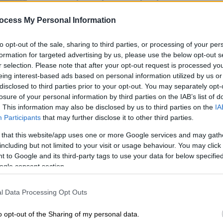
ομήρων από τη Χαμάς: Θα γίνει σε
λίγες ώρες - Όλα όσα γνωρίζουμε
ocess My Personal Information
Κε
Η Χαμάς αναμένεται να
Κ
to opt-out of the sale, sharing to third parties, or processing of your per
απελευθερώσει και να στείλει σε
formation for targeted advertising by us, please use the below opt-out s
0
λίγες ώρες πίσω στο Ισραήλ τους
r selection. Please note that after your opt-out request is processed y
τελευταίους ομήρους
eing interest-based ads based on personal information utilized by us or
disclosed to third parties prior to your opt-out. You may separately opt-
losure of your personal information by third parties on the IAB’s list of
Ώρ
. This information may also be disclosed by us to third parties on the
IA
Ώ
Participants
that may further disclose it to other third parties.
Κόσμος
|
12.10.2025 15:17
«Παζάρια» στη Γάζα: Η Χαμάς ίσως
 that this website/app uses one or more Google services and may gath
απελευθερώσει σήμερα 20
including but not limited to your visit or usage behaviour. You may click 
 to Google and its third-party tags to use your data for below specifi
ομήρους - Το Ισραήλ ετοιμάζει νέα
ΑΘ
ogle consent section.
επιχείρηση
Α
«Θα καταστρέψουμε τα τούνελ της
0
l Data Processing Opt Outs
Χαμάς μετά την απελευθέρωση των
ομήρων», λέει το Ισραήλ
o opt-out of the Sharing of my personal data.