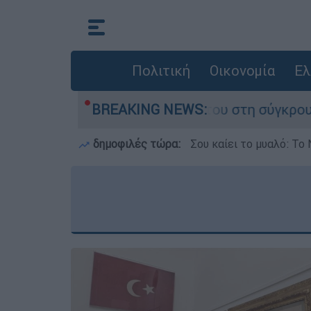
Πολιτική
Οικονομία
Ελ
ου έχασε τη ζωή του στη σύγκρουση ελικοπτέρω
BREAKING NEWS:
δημοφιλές τώρα:
Σου καίει το μυαλό: Το 