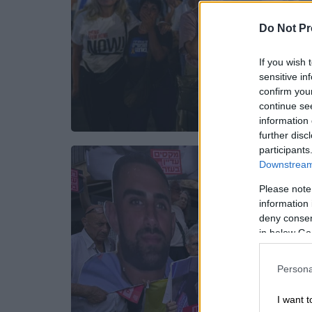
Do Not Pr
If you wish 
sensitive in
confirm you
continue se
information 
further disc
participants
Downstream 
Please note
information 
deny consent
in below Go
Persona
I want t