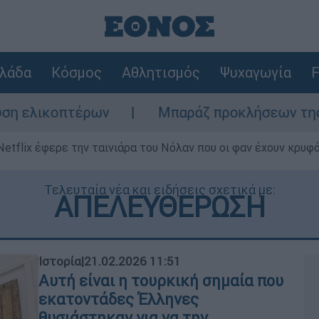
λάδα
Κόσμος
Αθλητισμός
Ψυχαγωγία
F
ν
Μπαράζ προκλήσεων της Άγκυρας στο Αιγ
Netflix έφερε την ταινιάρα του Νόλαν που οι φαν έχουν κρυφό
Τελευταία νέα και ειδήσεις σχετικά με:
ΑΠΕΛΕΥΘΕΡΩΣΗ
Ιστορία
|
21.02.2026 11:51
Αυτή είναι η τουρκική σημαία που
εκατοντάδες Έλληνες
θυσιάστηκαν για να την