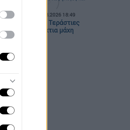
ΟΣΠΑΣΜΑΤΑ...
|
06.08.2026 18:49
ωτιά στη Σκύρο: Τεράστιες
λόγες και ολονύχτια μάχη