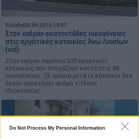
Ελλάδα
|
20.06.2019 19:37
Στον «αέρα» εκατοντάδες οικογένειες
στις εργατικές κατοικίες Άνω Λιοσίων
(vid)
Στον «αέρα» περίπου 500 εργατικές
κατοικίες που στεγάζουν κοντά στις 86
οικογένειες. 25 χρόνια μετά οι κάτοικοι δεν
έχουν αποκτήσει ακόμα τίτλους
ιδιοκτησίας.
Do Not Process My Personal Information