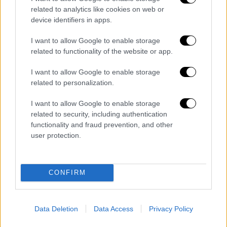
ΔΗΜΟΦΙΛΗ ΣΤΟ TAG
related to analytics like cookies on web or
device identifiers in apps.
I want to allow Google to enable storage
related to functionality of the website or app.
I want to allow Google to enable storage
related to personalization.
I want to allow Google to enable storage
related to security, including authentication
functionality and fraud prevention, and other
01
user protection.
Ελλάδα
|
10.11.2025 19:29
Νάουσα: Εκατοντάδες
οικονένειες ζουν κάτω από
CONFIRM
αμίαντο σε εργατικές
κατοικίες - «Πώς θα
μεγαλώσουν τα παιδιά μας;»
Data Deletion
Data Access
Privacy Policy