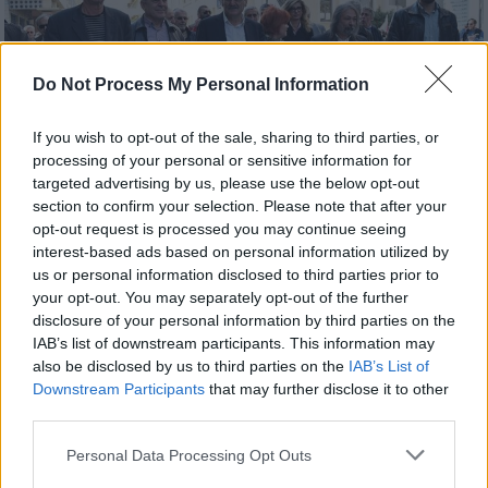
Do Not Process My Personal Information
If you wish to opt-out of the sale, sharing to third parties, or
processing of your personal or sensitive information for
targeted advertising by us, please use the below opt-out
section to confirm your selection. Please note that after your
opt-out request is processed you may continue seeing
interest-based ads based on personal information utilized by
us or personal information disclosed to third parties prior to
Πολιτική
|
02.06.2019 21:36
your opt-out. You may separately opt-out of the further
Αποτελέσματα εκλογών 2019 - Δήμος
disclosure of your personal information by third parties on the
Πατρέων: Ποιος βγαίνει δήμαρχος
IAB’s list of downstream participants. This information may
also be disclosed by us to third parties on the
IAB’s List of
Ζωντανή μετάδοση των αποτελεσμάτων
Downstream Participants
that may further disclose it to other
third parties.
Please note that this website/app uses one or more Google
Personal Data Processing Opt Outs
services and may gather and store information including but