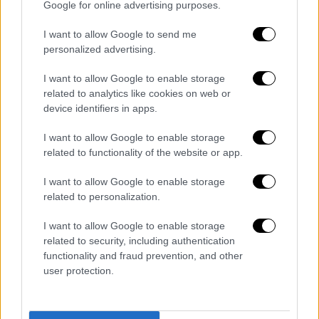
Google for online advertising purposes.
I want to allow Google to send me
personalized advertising.
I want to allow Google to enable storage
related to analytics like cookies on web or
device identifiers in apps.
I want to allow Google to enable storage
related to functionality of the website or app.
I want to allow Google to enable storage
Μουσική
|
14.03.2019 10:41
related to personalization.
Rotting Christ: Ακυρώθηκε συναυλία
στην Πάτρα, λόγω ονόματος της
I want to allow Google to enable storage
related to security, including authentication
μπάντας
functionality and fraud prevention, and other
Είναι γεγονός ότι ζούμε μεσαιωνικές
user protection.
στιγμές, καταγγέλλουν μπάντα και
διοργανωτές