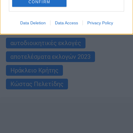
CONFIRM
ΑΛΛΑ #TAGS
ειδήσεις τώρα
Πάτρα
Data Deletion
Data Access
Privacy Policy
Δημοτικές εκλογές
αυτοδιοικητικές εκλογές
αποτελέσματα εκλογών 2023
Ηράκλειο Κρήτης
Κώστας Πελετίδης