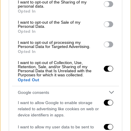
not limited to your visit or usage behaviour. You may click to
I want to opt-out of the Sharing of my
personal data.
grant or deny consent to Google and its third-party tags to
Opted In
use your data for below specified purposes in below Google
consent section.
I want to opt-out of the Sale of my
Personal Data.
Opted In
I want to opt-out of processing my
Personal Data for Targeted Advertising.
Opted In
I want to opt-out of Collection, Use,
Retention, Sale, and/or Sharing of my
Personal Data that Is Unrelated with the
Ελλάδα
|
24.03.2019 14:48
Purposes for which it was collected.
Opted Out
Πάτρα: Επεισόδιο με δημοτικό σύμβουλο
και πρόεδρο χωριού
Google consents
Ο δράστης αναζητείται το πλαίσιο του
I want to allow Google to enable storage
αυτοφώρου
related to advertising like cookies on web or
device identifiers in apps.
I want to allow my user data to be sent to