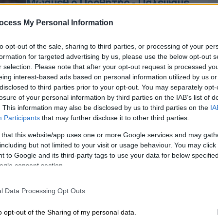
Μωάμεθ ο Πορθητής - Παλέψαμε
με τα παγκόσμια δίκτυα του κακού
ocess My Personal Information
και νικήσαμε»
Ο Τούρκος πρόεδρος εξήρε τη νίκη
to opt-out of the sale, sharing to third parties, or processing of your per
του στις εκλογές
formation for targeted advertising by us, please use the below opt-out s
r selection. Please note that after your opt-out request is processed y
eing interest-based ads based on personal information utilized by us or
disclosed to third parties prior to your opt-out. You may separately opt-
losure of your personal information by third parties on the IAB’s list of
Σαν Σήμερα
|
17.06.2023 00:00
. This information may also be disclosed by us to third parties on the
IA
Μόνο ένας άνθρωπος έκανε τον
Participants
that may further disclose it to other third parties.
σκληρό Μωάμεθ Β’ τον Πορθητή
 that this website/app uses one or more Google services and may gath
να δακρύσει και να τραπεί σε φυγή
including but not limited to your visit or usage behaviour. You may click 
– Ποιος και τι λύγισαν τον
 to Google and its third-party tags to use your data for below specifi
θηριώδη Σουλτάνο που πάτησε την
ogle consent section.
Κε
Πόλη
Κ
l Data Processing Opt Outs
0
Οι Δυτικοί έχουν καταχωρίσει τον
Μωάμεθ τον Β' στους αιμοδιψείς
o opt-out of the Sharing of my personal data.