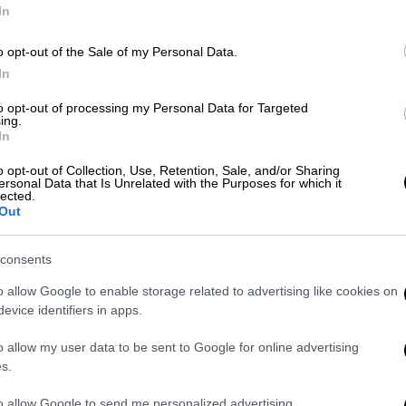
τυράννους, που λέρωσαν τις σελίδες
In
της. Αυτός λοιπόν, ο σκληρός ηγέτης
Κε
δάκρυσε και λύγισε μπροστα στο
o opt-out of the Sale of my Personal Data.
Κ
θέμα που αντίκρισε κάποτε.
In
0
to opt-out of processing my Personal Data for Targeted
ing.
In
Κόσμος
|
05.11.2021 16:20
Ερντογάν: Θα κάνουμε την
o opt-out of Collection, Use, Retention, Sale, and/or Sharing
Κωνσταντινούπολη αντάξια της
ersonal Data that Is Unrelated with the Purposes for which it
ΑΠ
lected.
αίγλης που της έδωσε ο Μωάμεθ ο
Out
Κ
Πορθητής
π
consents
τ
Στην καρδιά του μουσουλμάνου
πολίτη στόχευσε ο Τούρκος
o allow Google to enable storage related to advertising like cookies on
πρόεδρος
evice identifiers in apps.
o allow my user data to be sent to Google for online advertising
ΑΘ
s.
Α
Κόσμος
|
22.05.2019 23:24
to allow Google to send me personalized advertising.