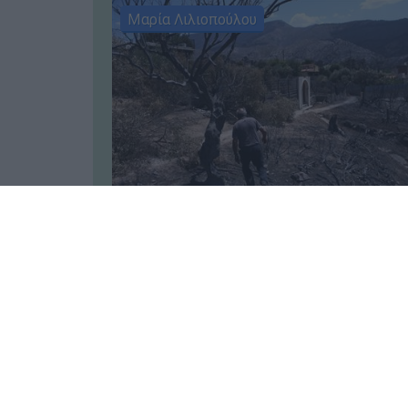
Μαρία Λιλιοπούλου
Ελλάδα
┋
05.08.2026 06:50
Πύρινος εφιάλτης χωρίς τέλος:
200.000 στρέμματα καμένα και
χαλέπιος πεύκη της Αττικής σε
κίνδυνο