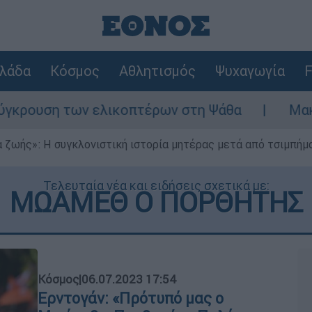
λάδα
Κόσμος
Αθλητισμός
Ψυχαγωγία
F
υση των ελικοπτέρων στη Ψάθα
Μακελειό 
 ζωής»: Η συγκλονιστική ιστορία μητέρας μετά από τσιμπήμ
Τελευταία νέα και ειδήσεις σχετικά με:
ΜΩΑΜΕΘ Ο ΠΟΡΘΗΤΗΣ
Κόσμος
|
06.07.2023 17:54
Ερντογάν: «Πρότυπό μας ο