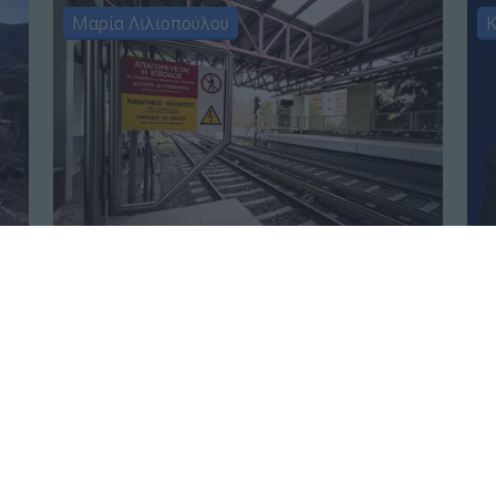
Μαρία Λιλιοπούλου
Κ
Ελλάδα
┋
04.08.2026 06:50
Πο
Μπλόκο στον διαγωνισμό της
Τα
 η
ΣΤΑΣΥ για τις νέες ηλεκτρονικές
«ρ
πινακίδες του ΗΣΑΠ
Πο
κ