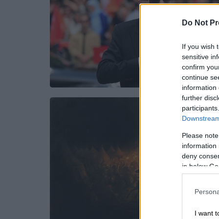
Do Not Pr
If you wish 
sensitive in
confirm you
continue se
information 
further disc
participants
Downstream 
Please note
information 
deny consent
in below Go
Persona
I want t