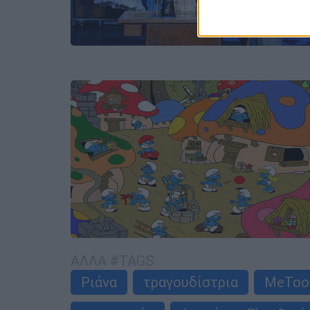
ΑΛΛΑ #TAGS
Ριάνα
τραγουδίστρια
MeToo