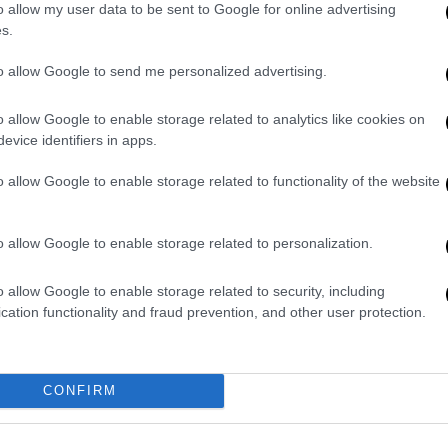
τραγουδοποιός που έγραψε επί
o allow my user data to be sent to Google for online advertising
s.
δεκαετίες τραγούδια για τα
Στρουμφάκια
to allow Google to send me personalized advertising.
Ο Kartner έγραψε περισσότερα από
o allow Google to enable storage related to analytics like cookies on
1.600 τραγούδια κατά τη διάρκεια της
evice identifiers in apps.
λαμπρής καριέρας του, μεταξύ άλλων
για μια άλλη δημοφιλή σειρά
o allow Google to enable storage related to functionality of the website
κινουμένων σχεδίων, το Moomin
o allow Google to enable storage related to personalization.
Θέατρο
|
24.12.2021 14:11
Χριστούγεννα με παιδικές
o allow Google to enable storage related to security, including
παραστάσεις: Από τη Ρουγγέρη
cation functionality and fraud prevention, and other user protection.
και τον Μπιμπίλα μέχρι την Άλκη
Ζέη
Γι' άλλη μία χρονιά, η λίστα με τις
CONFIRM
θεατρικές παραστάσεις για παιδιά
στις αθηναϊκές σκηνές είναι πλούσια.