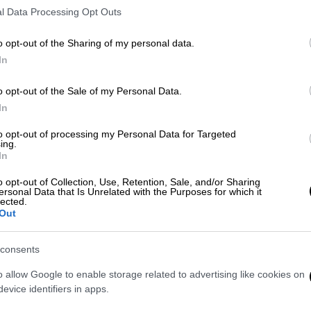
κινήματος τον 20ό αιώνα έφερε στο
l Data Processing Opt Outs
προσκήνιο την ανάγκη για ίση
ΑΠ
εκπροσώπηση και ορατότητα,
o opt-out of the Sharing of my personal data.
Μ
ωστόσο, ακόμη και σήμερα, οι
In
Α
ανισότητες παραμένουν αισθητές
o opt-out of the Sale of my Personal Data.
In
Our Network
|
25.05.2024 13:11
to opt-out of processing my Personal Data for Targeted
Σημάδεψε τα παιδικά μας χρόνια
ing.
In
με τη φωνή της: Η πανέμορφη
ηθοποιός που ακούγαμε ως
o opt-out of Collection, Use, Retention, Sale, and/or Sharing
ersonal Data that Is Unrelated with the Purposes for which it
«Στρουμφίτα» στα ’00s (pics)
lected.
Out
Ατέλειωτες οι συμμετοχές της στην
ελληνική μεταγλώττιση.
consents
o allow Google to enable storage related to advertising like cookies on
Μουσική
|
12.11.2022 17:52
evice identifiers in apps.
Pierre Kartner: Πέθανε ο θρυλικός