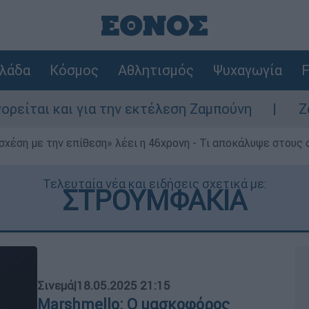
λάδα
Κόσμος
Αθλητισμός
Ψυχαγωγία
F
ι για την εκτέλεση Ζαμπούνη
Ζάκυνθος: Τ
 σχέση με την επίθεση» λέει η 46χρονη - Τι αποκάλυψε στους
Τελευταία νέα και ειδήσεις σχετικά με:
ΣΤΡΟΥΜΦΑΚΙΑ
Σινεμά
|
18.05.2025 21:15
Marshmello: O μασκοφόρος