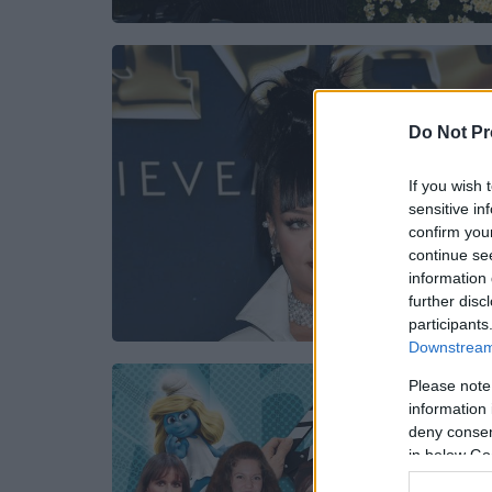
Do Not Pr
If you wish 
sensitive in
confirm you
continue se
information 
further disc
participants
Downstream 
Please note
information 
deny consent
in below Go