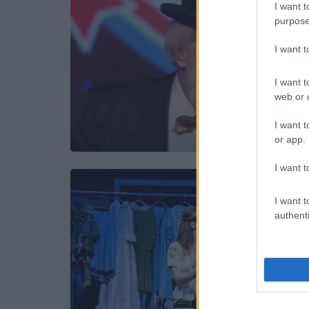
I want t
purpose
I want 
I want t
web or d
I want t
or app.
I want t
I want t
authenti