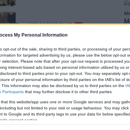
Με
Μ
Σινεμά
|
08.02.2025 21:15
0
Η Ριάνα θα υποδυθεί τη
ocess My Personal Information
Στρουμφίτα στη νέα ταινία των
«The Smurfs»
to opt-out of the sale, sharing to third parties, or processing of your per
formation for targeted advertising by us, please use the below opt-out s
Είναι η πρώτη μουσική εμφάνιση της
r selection. Please note that after your opt-out request is processed y
ΑΠ
έπειτα από τρία χρόνια απουσίας από
eing interest-based ads based on personal information utilized by us or
Β
τη βιομηχανία
disclosed to third parties prior to your opt-out. You may separately opt-
θ
losure of your personal information by third parties on the IAB’s list of
. This information may also be disclosed by us to third parties on the
IA
Participants
that may further disclose it to other third parties.
Πολιτισμός
|
01.02.2025 02:31
 that this website/app uses one or more Google services and may gath
ΑΘ
including but not limited to your visit or usage behaviour. You may click 
Πόσο κοστίζει να είσαι γυναίκα
Α
 to Google and its third-party tags to use your data for below specifi
ηθοποιός στην Ελλάδα;
ogle consent section.
Η άνοδος του φεμινιστικού