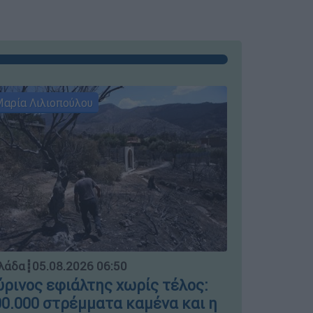
αρία Λιλιοπούλου
Μαρία Λιλι
Ελλάδα
┋
04.
λάδα
┋
05.08.2026 06:50
Μπλόκο σ
ρινος εφιάλτης χωρίς τέλος:
ΣΤΑΣΥ γι
0.000 στρέμματα καμένα και η