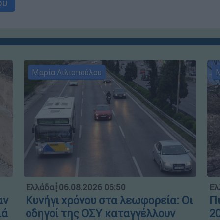
ου
Μαρία Λιλιοπούλου
Μ
Ελλάδα
┋
06.08.2026 06:50
Ελ
αν
Κυνήγι χρόνου στα λεωφορεία: Οι
Πύ
ιά
οδηγοί της ΟΣΥ καταγγέλλουν
20