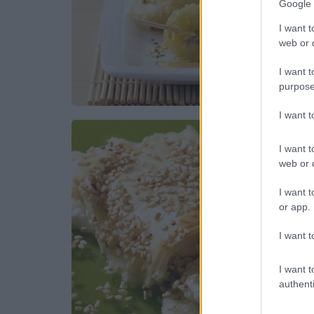
Google 
I want t
web or d
I want t
purpose
I want 
I want t
web or d
I want t
or app.
I want t
I want t
authenti