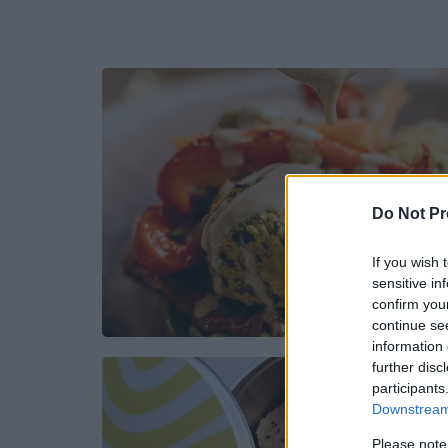
Do Not Pr
If you wish 
sensitive in
confirm you
continue se
information 
further disc
participants
Downstream 
Please note