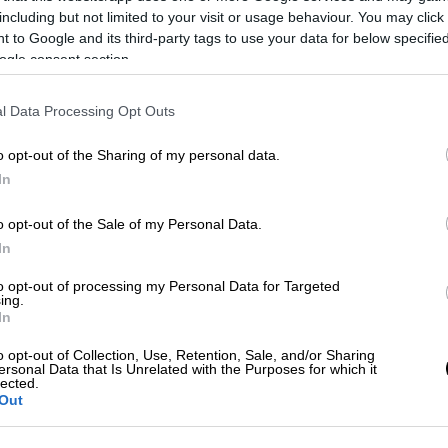
βουτυράτο άρωμα
including but not limited to your visit or usage behaviour. You may click 
 to Google and its third-party tags to use your data for below specifi
H νοστιμιά και τραγανότητά τους
ogle consent section.
εθίζει, ενώ δεν είναι καθόλου
Με
δύσκολo να τα φτιάξετε. Τα σπιτικά
Μ
l Data Processing Opt Outs
κράκερ είναι η καλύτερη παρέα της …
0
παρέας.
o opt-out of the Sharing of my personal data.
In
o opt-out of the Sale of my Personal Data.
In
to opt-out of processing my Personal Data for Targeted
ing.
In
Συνταγές
|
16.05.2022 15:17
Κάτι γλυκό στα γρήγορα -
o opt-out of Collection, Use, Retention, Sale, and/or Sharing
ersonal Data that Is Unrelated with the Purposes for which it
Τηγανητές μπανάνες με μέλι
lected.
Out
Συνοδέψτε, αν θέλετε, τις τηγανητές
μπανανούλες με μια μπάλα παγωτό