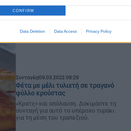
CONFIRM
Data Deletion
Data Access
Privacy Policy
Συνταγές
|
09.03.2022 08:29
Φέτα με μέλι τυλιχτή σε τραγανό
φύλλο κρούστας
«Κρατς» και απόλαυση. Δοκιμάστε τη
συνταγή για αυτό το υπέροχο τυράκι
για τη μέση του τραπεζιού.