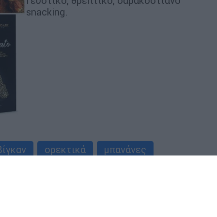
Γευστικό, θρεπτικό, σαρακοστιανό
snacking.
Βίγκαν
ορεκτικά
μπανάνες