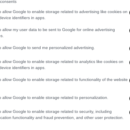
consents
βανίλια.
o allow Google to enable storage related to advertising like cookies on
evice identifiers in apps.
o allow my user data to be sent to Google for online advertising
s.
to allow Google to send me personalized advertising.
o allow Google to enable storage related to analytics like cookies on
evice identifiers in apps.
o allow Google to enable storage related to functionality of the website
Συνταγές
|
09.04.2022 15:57
o allow Google to enable storage related to personalization.
Μυζηθρομπουγάτσα με σουσάμι
Συνταγή για γλυκιά πίτα με ιδιαίτερη
o allow Google to enable storage related to security, including
γέμιση από κρέμα μυζήθρας
cation functionality and fraud prevention, and other user protection.