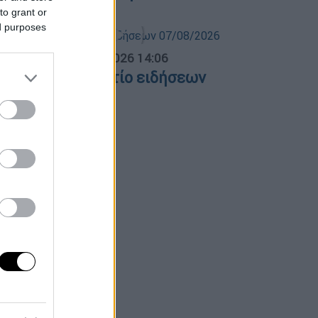
to grant or
ed purposes
σημεριανό...
|
07.08.2026 14:06
εσημεριανό δελτίο ειδήσεων
7/08/2026