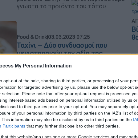
γνωστά τα προϊόντα του τόπου.
ΑΠ
Β
θ
Food & Drink
|
03.03.2023 07:25
Ταχίνι – Δύο συνδυασμοί που
μεγιστοποιούν την αξία της
πρωτεΐνης του
Κε
ocess My Personal Information
Με τι υλικά να συνδυάσετε τον πολτό
Κ
του σουσαμιού για να αυξήσετε τη
to opt-out of the sale, sharing to third parties, or processing of your per
0
βιολογική αξία των πρωτεϊνών του
formation for targeted advertising by us, please use the below opt-out s
r selection. Please note that after your opt-out request is processed y
eing interest-based ads based on personal information utilized by us or
disclosed to third parties prior to your opt-out. You may separately opt-
losure of your personal information by third parties on the IAB’s list of
Food & Drink
|
14.10.2022 08:05
ΑΠ
. This information may also be disclosed by us to third parties on the
IA
Απίθανα, σπιτικά κράκερ - Με το
Μ
Participants
that may further disclose it to other third parties.
αγαπημένο σας τυρί και
Α
 that this website/app uses one or more Google services and may gath