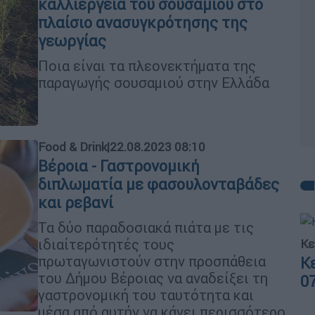
καλλιέργεια του σουσαμιού στο
πλαίσιο ανασυγκρότησης της
γεωργίας
Ποια είναι τα πλεονεκτήματα της
παραγωγής σουσαμιού στην Ελλάδα
Food & Drink
|
22.08.2023 08:10
Βέροια - Γαστρονομική
διπλωματία με φασουλονταβάδες
και ρεβανί
Τα δύο παραδοσιακά πιάτα με τις
ιδιαίτερότητές τους
Κε
πρωταγωνιστούν στην προσπάθεια
Κ
του Δήμου Βέροιας να αναδείξει τη
0
γαστρονομική του ταυτότητα και
μέσα από αυτήν να κάνει περισσότερο