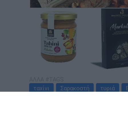
ΑΛΛΑ #TAGS
ταχίνι
Σαρακοστή
τυριά
νηστεία
ΑΥΤΟ ΤΟ ΔΙΑΒΑΣΕΣ;