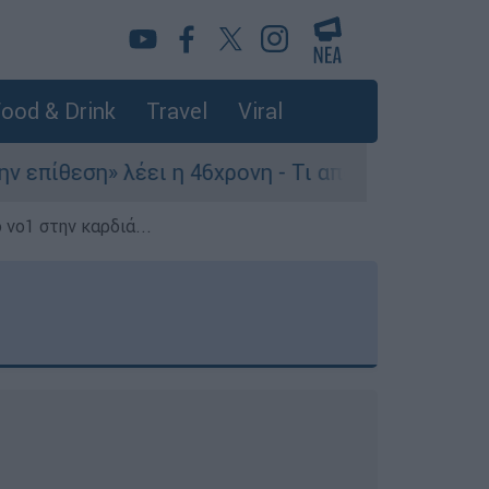
ood & Drink
Travel
Viral
λέει η 46χρονη - Τι αποκάλυψε στους αστυνομικ
 νο1 στην καρδιά...