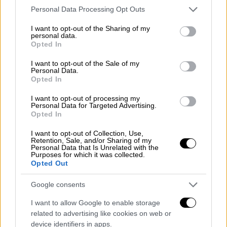
Please note that this website/app uses one or more Google
Personal Data Processing Opt Outs
Πολιτική
|
12.06.2026 11:29
services and may gather and store information including but
Μητσοτάκης: Έναν μεγάλο φράχτη για
not limited to your visit or usage behaviour. You may click to
I want to opt-out of the Sharing of my
personal data.
την παράτυπη μετανάστευση και μια
grant or deny consent to Google and its third-party tags to
Opted In
use your data for below specified purposes in below Google
μεγάλη πόρτα για τη νόμιμη
consent section.
I want to opt-out of the Sale of my
«Η Ευρώπη δεν αναγνώρισε εγκαίρως το
Personal Data.
Opted In
πρόβλημα του μεταναστευτικού» εκτίμησε ο
Κυριάκος Μητσοτάκης σε συνέντευξή του -
I want to opt-out of processing my
Personal Data for Targeted Advertising.
Τι είπε για τα ελληνοτουρκικά
Opted In
I want to opt-out of Collection, Use,
Retention, Sale, and/or Sharing of my
Personal Data that Is Unrelated with the
Purposes for which it was collected.
Opted Out
Google consents
I want to allow Google to enable storage
related to advertising like cookies on web or
device identifiers in apps.