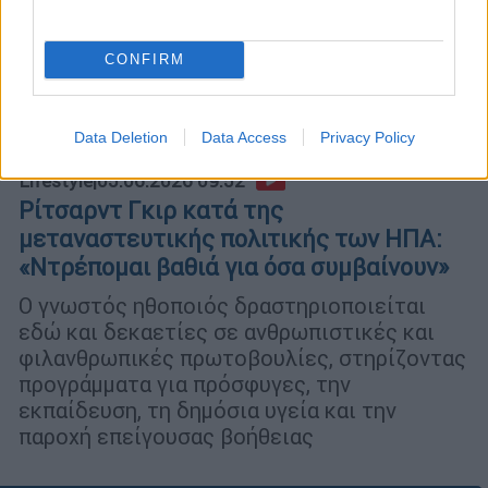
CONFIRM
Data Deletion
Data Access
Privacy Policy
Lifestyle
|
05.06.2026 09:52
Ρίτσαρντ Γκιρ κατά της
μεταναστευτικής πολιτικής των ΗΠΑ:
«Ντρέπομαι βαθιά για όσα συμβαίνουν»
Ο γνωστός ηθοποιός δραστηριοποιείται
εδώ και δεκαετίες σε ανθρωπιστικές και
φιλανθρωπικές πρωτοβουλίες, στηρίζοντας
προγράμματα για πρόσφυγες, την
εκπαίδευση, τη δημόσια υγεία και την
παροχή επείγουσας βοήθειας