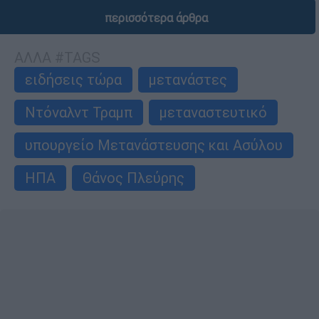
περισσότερα άρθρα
ΑΛΛΑ #TAGS
ειδήσεις τώρα
μετανάστες
Ντόναλντ Τραμπ
μεταναστευτικό
υπουργείο Μετανάστευσης και Ασύλου
ΗΠΑ
Θάνος Πλεύρης