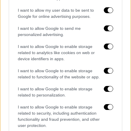
I want to allow my user data to be sent to
Google for online advertising purposes.
I want to allow Google to send me
personalized advertising.
Πολιτική
|
08.06.2026 15:09
Πλεύρης: Κοντά σε συμφωνία για τα
I want to allow Google to enable storage
related to analytics like cookies on web or
«return hubs» μεταναστών στην Αφρική
device identifiers in apps.
Τι ανέφερε ο υπουργός Μετανάστευσης
Θάνος Πλεύρης στην Επιτροπή της Βουλής
I want to allow Google to enable storage
related to functionality of the website or app.
I want to allow Google to enable storage
related to personalization.
I want to allow Google to enable storage
related to security, including authentication
functionality and fraud prevention, and other
user protection.