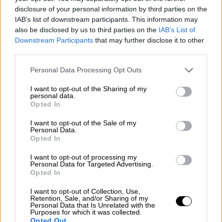
disclosure of your personal information by third parties on the
IAB’s list of downstream participants. This information may
also be disclosed by us to third parties on the
IAB’s List of
Downstream Participants
that may further disclose it to other
third parties.
Please note that this website/app uses one or more Google
Personal Data Processing Opt Outs
Ελλάδα
|
28.05.2025 13:38
services and may gather and store information including but
Η μεγάλη «κίτρινη πομπή» έφτασε στο
not limited to your visit or usage behaviour. You may click to
I want to opt-out of the Sharing of my
personal data.
Ελευθέριος Βενιζέλος - Διαμαρτύρονται
grant or deny consent to Google and its third-party tags to
Opted In
για τις συνθήκες του αθέμιτου
use your data for below specified purposes in below Google
consent section.
ανταγωνισμού
I want to opt-out of the Sale of my
Personal Data.
Opted In
Η Τροχαία και η Αττική Οδός έχουν προβεί
σε κυκλοφοριακές ρυθμίσεις
I want to opt-out of processing my
Personal Data for Targeted Advertising.
Opted In
I want to opt-out of Collection, Use,
Retention, Sale, and/or Sharing of my
Personal Data that Is Unrelated with the
Purposes for which it was collected.
Opted Out