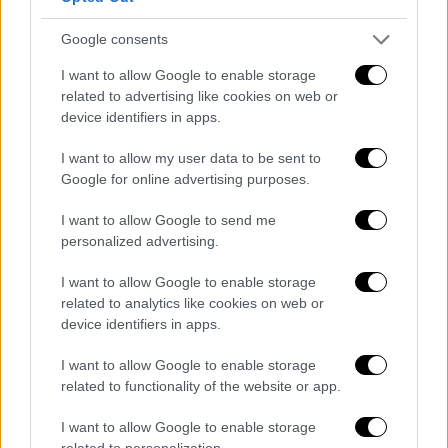
Google consents
I want to allow Google to enable storage
related to advertising like cookies on web or
device identifiers in apps.
I want to allow my user data to be sent to
Google for online advertising purposes.
I want to allow Google to send me
Πολιτικό Παρασκήνιο
|
27.05.2025 13:10
personalized advertising.
Προκαλεί πόλεμο με τα ταξί ο
Κυρανάκης
I want to allow Google to enable storage
related to analytics like cookies on web or
Ο Θύμιος Λυμπερόπουλος έχει βάλει στο
device identifiers in apps.
«μάτι» τον Κωνσταντίνο Κυρανάκη, ενώ ο
αναπληρωτής υπουργός μεταφορών κάνει
I want to allow Google to enable storage
related to functionality of the website or app.
ό,τι μπορεί για να συντηρήσει την «βεντέτα»
με τους ταξιτζήδες
I want to allow Google to enable storage
related to personalization.