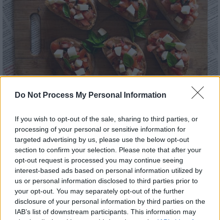
Do Not Process My Personal Information
Food & Drink
|
30.04.2022 08:20
If you wish to opt-out of the sale, sharing to third parties, or
processing of your personal or sensitive information for
Φτιάχνουμε μπρουσκέτες – Τρεις
targeted advertising by us, please use the below opt-out
συνταγές για τα λατρεμένα αντιπάστι
section to confirm your selection. Please note that after your
Μεσογειακή απλότητα και ιταλικός αέρας!
opt-out request is processed you may continue seeing
interest-based ads based on personal information utilized by
Τα ακαταμάχητα ορεκτικά των γειτόνων, που
us or personal information disclosed to third parties prior to
φωνάζουν «Μεσόγειος» και συνοδεύουν
your opt-out. You may separately opt-out of the further
άψογα το κρασί μας άλλα και ένα ουζάκι,
disclosure of your personal information by third parties on the
γίνονται εύκολα στο σπίτι.
IAB’s list of downstream participants. This information may