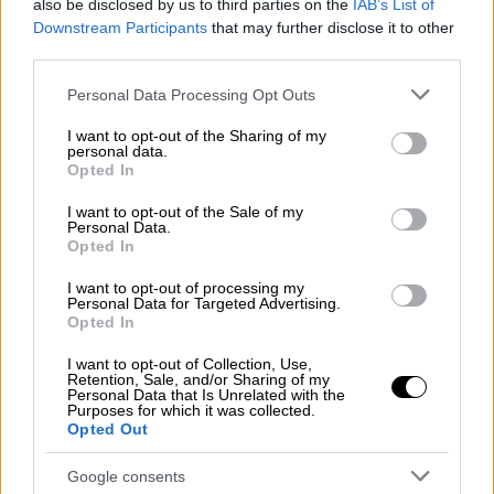
also be disclosed by us to third parties on the
IAB’s List of
Downstream Participants
that may further disclose it to other
third parties.
Please note that this website/app uses one or more Google
Personal Data Processing Opt Outs
services and may gather and store information including but
not limited to your visit or usage behaviour. You may click to
I want to opt-out of the Sharing of my
personal data.
grant or deny consent to Google and its third-party tags to
Opted In
use your data for below specified purposes in below Google
consent section.
I want to opt-out of the Sale of my
Personal Data.
Opted In
I want to opt-out of processing my
Personal Data for Targeted Advertising.
Opted In
I want to opt-out of Collection, Use,
Retention, Sale, and/or Sharing of my
Personal Data that Is Unrelated with the
Purposes for which it was collected.
Opted Out
Google consents
Food & Drink
|
08.10.2021 07:42