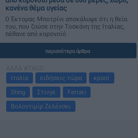
από κορονοϊό μέσα σε δύο μέρες, χωρίς
κανένα θέμα υγείας
Ο Έκτορας Μποτρίνι αποκάλυψε ότι η θεία
του, που ζούσε στην Τοσκάνη της Ιταλίας,
πέθανε από κορονοϊό
περισσότερα άρθρα
ΑΛΛΑ #TAGS
Ιταλία
ειδήσεις τώρα
κρασί
Sting
Στινγκ
Ferrari
Βολοντιμίρ Ζελένσκι