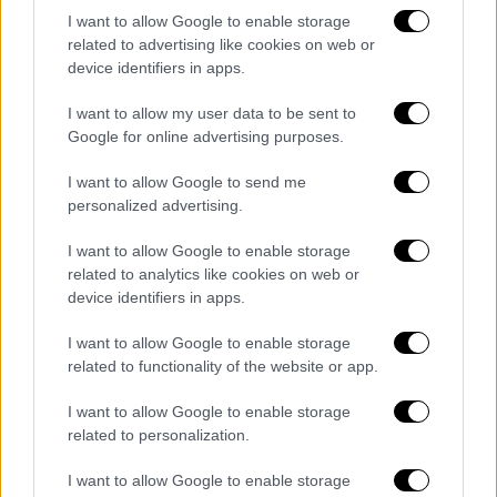
Sting στο ποτήρι: Ο διάσημος ροκ σταρ
I want to allow Google to enable storage
σε οινική σκηνή
related to advertising like cookies on web or
device identifiers in apps.
Μια πρώτη γνωριμία με τα κρασιά του
δημοφιλή Βρετανού καλλιτέχνη που στο
I want to allow my user data to be sent to
κτήμα του στην Τοσκάνη παίζει... στο ρυθμό
Google for online advertising purposes.
των τοπικών ποικιλιών
I want to allow Google to send me
personalized advertising.
I want to allow Google to enable storage
related to analytics like cookies on web or
device identifiers in apps.
I want to allow Google to enable storage
related to functionality of the website or app.
I want to allow Google to enable storage
related to personalization.
Lifestyle
|
05.06.2021 17:13
I want to allow Google to enable storage
Ο Sting και η σύζυγός του σε