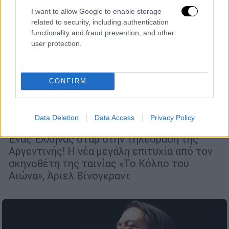
I want to allow Google to enable storage
related to security, including authentication
functionality and fraud prevention, and other
user protection.
Σινεμά
|
03.06.2022 15:09
CONFIRM
Σήμερα Φτιάχνουμε τον Κόσμο: Μια
απολαυστική κωμωδία με ήρωα έναν
Data Deletion
Data Access
Privacy Policy
Έλληνα
Ένας Έλληνας σταρ στην τηλεόραση της
Αργεντινής! H νέα μεγάλη επιτυχία από τον
σκηνοθέτη της ταινίας «Το Κόλπο του
Αιώνα», Άριελ Βίνογκραντ