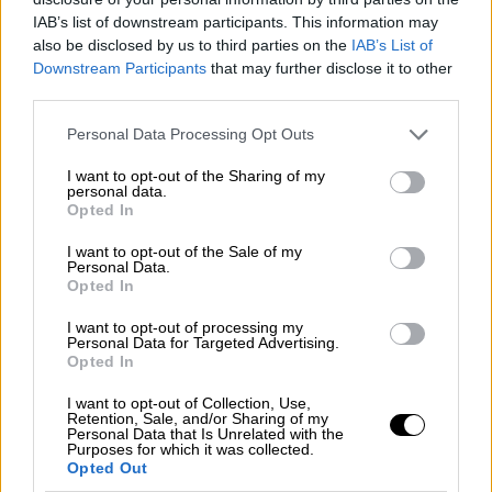
του μωρού
IAB’s list of downstream participants. This information may
also be disclosed by us to third parties on the
IAB’s List of
Την πιο όμορφη περίοδο της ζωής τους
Downstream Participants
that may further disclose it to other
διανύουν ο Κωνσταντίνος Δρούλιας και η
third parties.
σύντροφός του, Χριστιάνα Κοχλατζή
Please note that this website/app uses one or more Google
Personal Data Processing Opt Outs
services and may gather and store information including but
not limited to your visit or usage behaviour. You may click to
I want to opt-out of the Sharing of my
personal data.
grant or deny consent to Google and its third-party tags to
Opted In
use your data for below specified purposes in below Google
consent section.
I want to opt-out of the Sale of my
Personal Data.
Opted In
I want to opt-out of processing my
Personal Data for Targeted Advertising.
Opted In
I want to opt-out of Collection, Use,
Retention, Sale, and/or Sharing of my
Personal Data that Is Unrelated with the
Purposes for which it was collected.
Opted Out