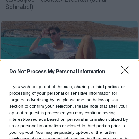
Schnabel)
Do Not Process My Personal Information
If you wish to opt-out of the sale, sharing to third parties, or
processing of your personal or sensitive information for
targeted advertising by us, please use the below opt-out
section to confirm your selection. Please note that after your
opt-out request is processed you may continue seeing
interest-based ads based on personal information utilized by
Lifestyle
|
23.02.2023 11:46
us or personal information disclosed to third parties prior to
Κωνσταντίνος Δρούλιας: Θα γίνει πρώτη
your opt-out. You may separately opt-out of the further
φορά μπαμπάς και αποκάλυψε το φύλο
disclosure of your personal information by third parties on the