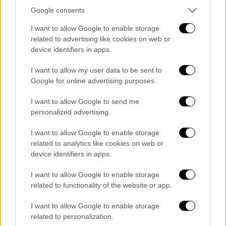
Google consents
Lifestyle
|
06.07.2022 18:55
Κουέντιν Ταραντίνο: Μπαμπάς για
I want to allow Google to enable storage
δεύτερη φορά - Η σύζυγός του γέννησε
related to advertising like cookies on web or
device identifiers in apps.
κοριτσάκι
Σε πελάγη ευτυχίας πλέει ο Αμερικανός
I want to allow my user data to be sent to
Google for online advertising purposes.
σκηνοθέτης Κουέντιν Ταραντίνο (Quentin
Tarantino), καθώς η σύζυγός του, Ντανιέλλα
I want to allow Google to send me
Πικ έφερε στον κόσμο το δεύτερο παιδί
personalized advertising.
τους
I want to allow Google to enable storage
related to analytics like cookies on web or
device identifiers in apps.
I want to allow Google to enable storage
related to functionality of the website or app.
I want to allow Google to enable storage
related to personalization.