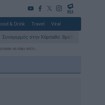
ood & Drink
Travel
Viral
ν Κάρπαθο: Βρέθηκαν παλιά πυρομαχικά στο Αρδά
τούσε να πάει σπίτι...