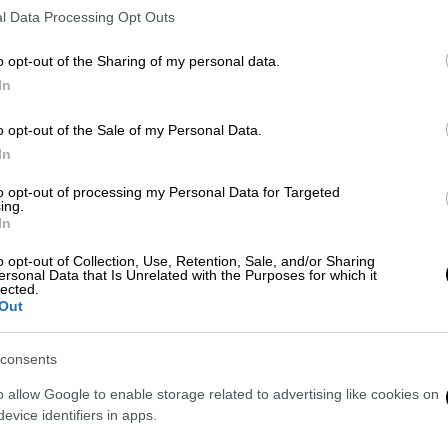
σκουμπρί
l Data Processing Opt Outs
Με σφολιάτα, ντομάτες και μια
o opt-out of the Sharing of my personal data.
ψαροκονσέρβα ετοιμάζετε ένα
Δε
In
γρήγορο σνακ για το κρασί της
Δ
παρέας
o opt-out of the Sale of my Personal Data.
In
to opt-out of processing my Personal Data for Targeted
ing.
In
o opt-out of Collection, Use, Retention, Sale, and/or Sharing
ersonal Data that Is Unrelated with the Purposes for which it
lected.
Out
Συνταγές
|
13.02.2024 07:51
consents
Τάρτα με σπανάκι, μανιτάρια και
o allow Google to enable storage related to advertising like cookies on
μπλε τυρί
evice identifiers in apps.
Ορεκτικό, σνακ ή ελαφρύ κυρίως