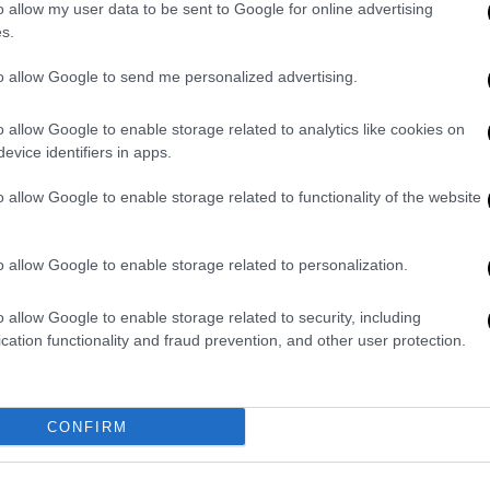
o allow my user data to be sent to Google for online advertising
πιάτο, αν συνοδευτεί από
s.
φρεσκοκομμένη σαλάτα, η τάρτα αυτή
γίνεται πολύ εύκολα στο σπίτι με
to allow Google to send me personalized advertising.
έτοιμο φύλλο κουρού.
o allow Google to enable storage related to analytics like cookies on
evice identifiers in apps.
o allow Google to enable storage related to functionality of the website
o allow Google to enable storage related to personalization.
o allow Google to enable storage related to security, including
cation functionality and fraud prevention, and other user protection.
Συνταγές
|
23.06.2023 15:34
Για ένα κρασί - Ξεσκέπαστη πίτα
με κολοκυθάκια, μπέικον και
CONFIRM
κασέρι
Ας κλείσουμε την πρώτη πραγματικά