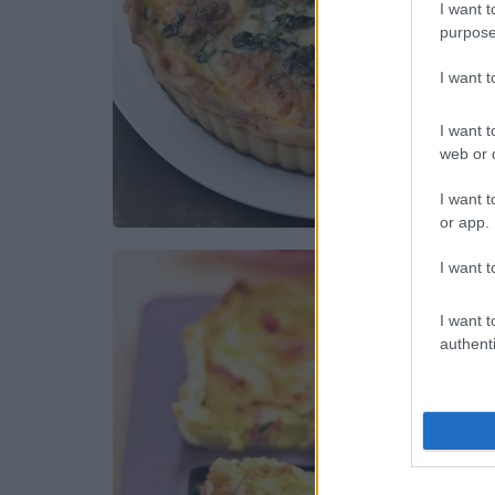
I want t
purpose
I want 
I want t
web or d
I want t
or app.
I want t
I want t
authenti