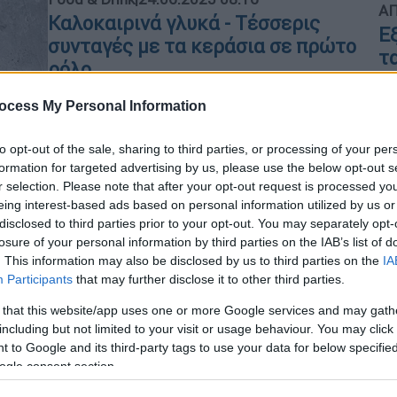
ΑΠ
Καλοκαιρινά γλυκά - Τέσσερις
Ε
συνταγές με τα κεράσια σε πρώτο
τ
ρόλο
Από τα καθημερινά κέικ και τις
ocess My Personal Information
ρουστίκ γκαλέτ μέχρι τις πληθωρικές
γλυκές κις και τις συγκλονίστικες
to opt-out of the sale, sharing to third parties, or processing of your per
ΑΠ
κερασόπιτες, όπου μπει το ζουμερό
formation for targeted advertising by us, please use the below opt-out s
Α
γλυκοφάγωτο κεράσι μόνο καλά
r selection. Please note that after your opt-out request is processed y
σ
μπορεί να πάει η συνταγή.
eing interest-based ads based on personal information utilized by us or
disclosed to third parties prior to your opt-out. You may separately opt-
losure of your personal information by third parties on the IAB’s list of
. This information may also be disclosed by us to third parties on the
IA
Participants
that may further disclose it to other third parties.
ΑΠ
 that this website/app uses one or more Google services and may gath
including but not limited to your visit or usage behaviour. You may click 
Σ
Συνταγές
|
23.08.2024 07:20
 to Google and its third-party tags to use your data for below specifi
α
Εύκολο ορεκτικό - Ταρτούλες με
ogle consent section.
Σ
ντομάτες και καπνιστό τόνο ή