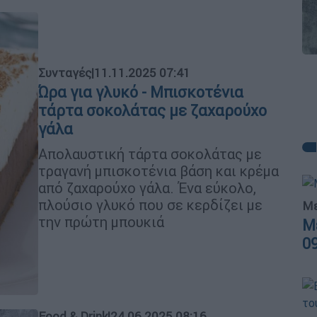
Συνταγές
|
11.11.2025 07:41
Ώρα για γλυκό - Μπισκοτένια
τάρτα σοκολάτας με ζαχαρούχο
γάλα
Απολαυστική τάρτα σοκολάτας με
τραγανή μπισκοτένια βάση και κρέμα
από ζαχαρούχο γάλα. Ένα εύκολο,
πλούσιο γλυκό που σε κερδίζει με
Με
την πρώτη μπουκιά
Μ
0
Food & Drink
|
24.06.2025 08:16