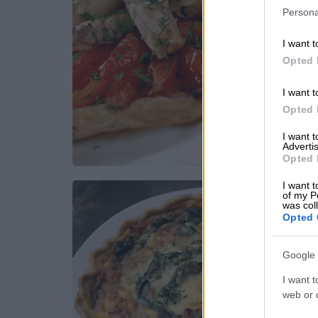
Persona
I want t
Opted 
I want t
Opted 
I want 
Advertis
Opted 
I want t
of my P
was col
Opted 
Google 
I want t
web or d