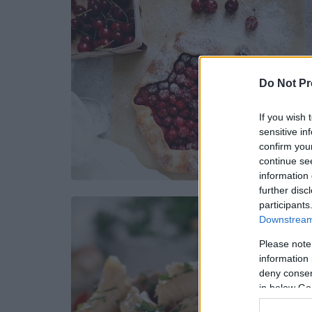
Do Not Pr
If you wish 
sensitive in
confirm you
continue se
information 
further disc
participants
Downstream 
Please note
information 
deny consent
in below Go