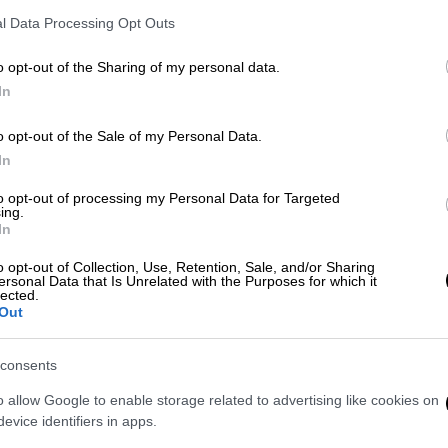
l Data Processing Opt Outs
Αθλητισμός
|
11.10.2022 18:29
o opt-out of the Sharing of my personal data.
ΠΑΟΚ: Στήριξη σε Λουτσέσκου -
In
Το τετ α τετ των αρχηγών με
Μπότο
o opt-out of the Sale of my Personal Data.
In
Η επόμενη μέρα στον ΠΑΟΚ έχει
επίκεντρο το ντέρμπι με τον
to opt-out of processing my Personal Data for Targeted
ing.
Ολυμπιακό.
In
o opt-out of Collection, Use, Retention, Sale, and/or Sharing
ersonal Data that Is Unrelated with the Purposes for which it
lected.
Out
Αθλητισμός
|
18.08.2022 15:14
ΠΑΟΚ: Σύνθημα αντεπίθεσης από
Ιβάν Σαββίδη - «Δεν έχω ποτέ
consents
στόχο να είμαι δεύτερος»
o allow Google to enable storage related to advertising like cookies on
evice identifiers in apps.
Παραμονές της έναρξης του