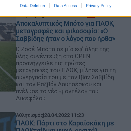
Data Deletion
Data Access
Privacy Policy
Αθλητισμός
|
04.06.2022 22:38
Αποκαλυπτικός Μπότο για ΠΑΟΚ,
μεταγραφές και φιλοσοφία: «Ο
Σαββίδης ήταν ο λόγος που ήρθα»
Ο Ζοσέ Μπότο σε μία εφ' όλης της
ύλης συνέντευξη στο OPEN
προανήγγειλε τις πρώτες
μεταγραφές του ΠΑΟΚ, μίλησε για τη
συνεργασία του με τον Ιβάν Σαββίδη
και τον Ραζβάν Λουτσέσκου και
ανέλυσε το νέο «μοντέλο» του
Δικεφάλου
Αθλητισμός
|
28.04.2022 11:23
ΠΑΟΚ: Πάρτι στο Καραϊσκάκη με
ΠΑΟΚτσίδικη ψυχή, ρεσιτάλ