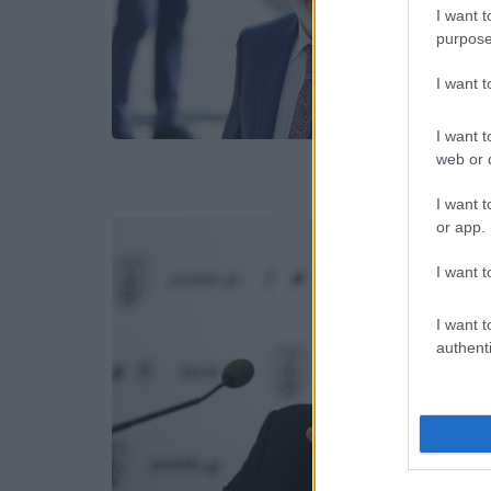
I want t
purpose
I want 
I want t
web or d
I want t
or app.
I want t
I want t
authenti