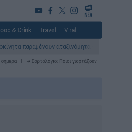
ood & Drink
Travel
Viral
νουν αταξινόμητα - Λύση αναζητά το υπουργείο
 σήμερα
|
➔ Εορτολόγιο: Ποιοι γιορτάζουν