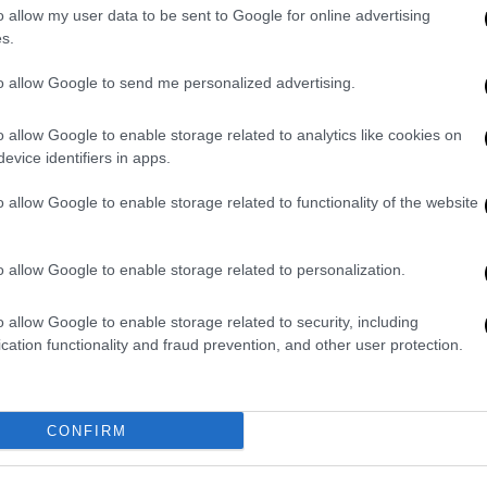
πρωταθλήματος Super League ο Ιβάν
o allow my user data to be sent to Google for online advertising
Σαββίδης είχε σύσκεψη κορυφής
s.
μέσω Skype με τους Ραζβάν
Λουτσέσκου και Ζοσέ Μπότο και
to allow Google to send me personalized advertising.
έδωσε σύνθημα αντεπίθεσης
ζητώντας απ' όλους τη μέγιστη
o allow Google to enable storage related to analytics like cookies on
evice identifiers in apps.
προσπάθεια.
o allow Google to enable storage related to functionality of the website
Αθλητισμός
|
06.06.2022 21:00
o allow Google to enable storage related to personalization.
Ο Μπότο θα κριθεί όταν έρθει η
ώρα!
o allow Google to enable storage related to security, including
Οι πρώτες κινήσεις για την ενίσχυση
cation functionality and fraud prevention, and other user protection.
του ΠΑΟΚ και την δημιουργία ενός
ρόστερ που θα διαφέρει κατά
τουλάχιστον 60% από το περσινό,
CONFIRM
είναι γεγονός.