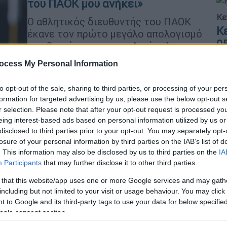
του ΠΑΟΚ μου ανήκει»
Κε
Ο αθλητικός διευθυντής του ΠΑΟΚ
Κ
έκανε τον πρώτο μεγάλο απολογισμό
0
της θητείας του στον Δικέφαλο
ocess My Personal Information
to opt-out of the sale, sharing to third parties, or processing of your per
formation for targeted advertising by us, please use the below opt-out s
Αθλητισμός
|
20.10.2022 21:15
r selection. Please note that after your opt-out request is processed y
Μπότο εφ' όλης της ύλης: «Αυτό
eing interest-based ads based on personal information utilized by us or
είναι το πλάνο Σαββίδη,
disclosed to third parties prior to your opt-out. You may separately opt-
εξαιρετική συνεργασία με
losure of your personal information by third parties on the IAB’s list of
. This information may also be disclosed by us to third parties on the
IA
Λουτσέσκου»
Participants
that may further disclose it to other third parties.
Ο τεχνικός διευθυντής του ΠΑΟΚ,
 that this website/app uses one or more Google services and may gath
Ζοσέ Μπότο, μίλησε για την ομάδα
including but not limited to your visit or usage behaviour. You may click 
που χτίζεται στην Τούμπα
 to Google and its third-party tags to use your data for below specifi
ogle consent section.