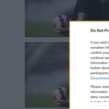
Do Not Pr
If you wish 
sensitive in
confirm you
continue se
information 
further disc
participants
Downstream 
Please note
information 
deny consent
in below Go