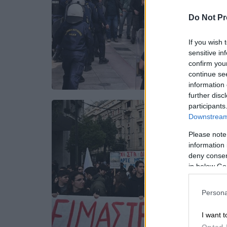
Do Not Pr
If you wish 
sensitive in
confirm you
continue se
information 
further disc
participants
Downstream 
Please note
information 
deny consent
in below Go
Persona
I want t