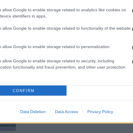
το μεγάλο συλλαλητήριο στην
Αθήνα για το νομοσχέδιο
o allow Google to enable storage related to analytics like cookies on
evice identifiers in apps.
Κλειστή η Πανεπιστημίου
o allow Google to enable storage related to functionality of the website
o allow Google to enable storage related to personalization.
Παιδεία
|
07.03.2024 09:19
o allow Google to enable storage related to security, including
Κατάληψη φοιτητών στην
cation functionality and fraud prevention, and other user protection.
Πρυτανεία του ΕΚΠΑ ενάντια στα
ιδιωτικά πανεπιστήμια -
Απέκλεισαν το ΑΠΘ
CONFIRM
Οι φοιτητικοί σύλλογοι
διαμαρτύρονται για την ψήφιση του
νομοσχεδίου και καλούν στην αυριανή
Data Deletion
Data Access
Privacy Policy
συγκέντρωση