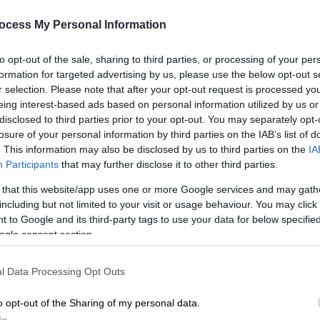
των εκπαιδευτικών στο Μαξίμου
Κε
ocess My Personal Information
Συμπλοκές ΜΑΤ και εκπαιδευτικών
Κ
που συμμετέχουν στο
0
to opt-out of the sale, sharing to third parties, or processing of your per
πανεκπαιδευτικό συλλαλητήριο
formation for targeted advertising by us, please use the below opt-out s
r selection. Please note that after your opt-out request is processed y
eing interest-based ads based on personal information utilized by us or
disclosed to third parties prior to your opt-out. You may separately opt-
Ώρ
losure of your personal information by third parties on the IAB’s list of
Ώ
. This information may also be disclosed by us to third parties on the
IA
Ελλάδα
|
04.11.2024 14:31
Participants
that may further disclose it to other third parties.
Ολοκληρώθηκε το
πανεκπαιδευτικό συλλαλητήριο
 that this website/app uses one or more Google services and may gath
including but not limited to your visit or usage behaviour. You may click 
στα Προπύλαια - Τα αιτήματα των
 to Google and its third-party tags to use your data for below specifi
μαθητών και των φοιτητών
Ώρ
ogle consent section.
Π
Πανεκπαιδευτικό συλλαλητήριο
Γ
πραγματοποίησαν φοιτητές και
l Data Processing Opt Outs
φ
μαθητές για τα μεγάλα προβλήματα σε
o opt-out of the Sharing of my personal data.
σχολεία και σχολές