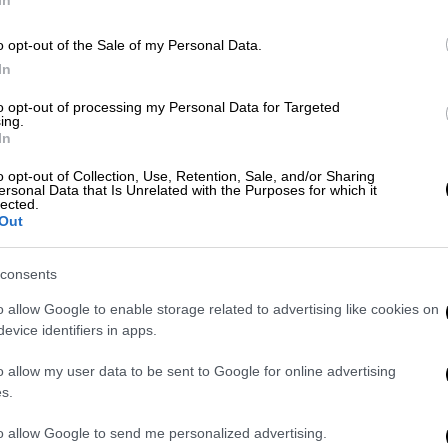
In
Ώρ
o opt-out of the Sale of my Personal Data.
In
Ώ
Ελλάδα
|
14.03.2024 08:03
to opt-out of processing my Personal Data for Targeted
Έκτακτες κυκλοφοριακές
ing.
In
ρυθμίσεις σήμερα στην Αθήνα: Για
ποιο λόγο - Οι ώρες
o opt-out of Collection, Use, Retention, Sale, and/or Sharing
ersonal Data that Is Unrelated with the Purposes for which it
lected.
Τι αναφέρεται στην ανακοίνωση της
Out
ΕΛΑΣ
consents
o allow Google to enable storage related to advertising like cookies on
evice identifiers in apps.
o allow my user data to be sent to Google for online advertising
s.
Ελλάδα
|
08.03.2024 12:00
Ιδιωτικά πανεπιστήμια: Ξεκίνησε
to allow Google to send me personalized advertising.