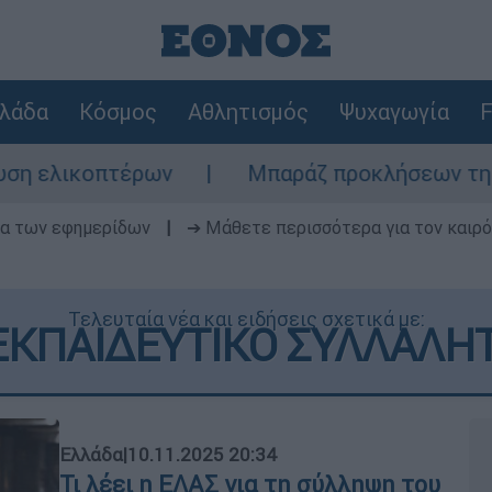
λάδα
Κόσμος
Αθλητισμός
Ψυχαγωγία
F
ων
Μπαράζ προκλήσεων της Άγκυρας στο Αι
δα των εφημερίδων
|
➔ Μάθετε περισσότερα για τον καιρό
Τελευταία νέα και ειδήσεις σχετικά με:
ΚΠΑΙΔΕΥΤΙΚΟ ΣΥΛΛΑΛΗ
Ελλάδα
|
10.11.2025 20:34
Τι λέει η ΕΛΑΣ για τη σύλληψη του