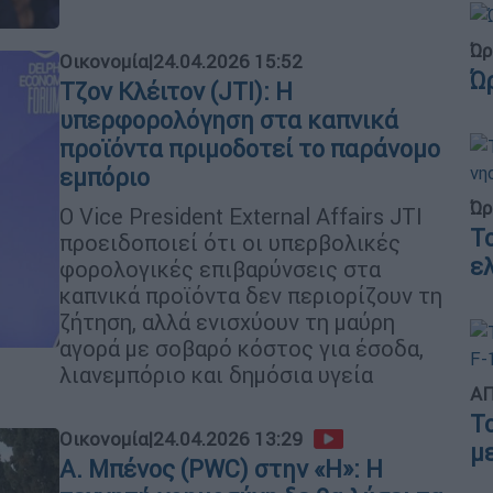
Ώρ
Οικονομία
|
24.04.2026 15:52
Ώ
Τζον Κλέιτον (JTI): Η
υπερφορολόγηση στα καπνικά
προϊόντα πριμοδοτεί το παράνομο
εμπόριο
Ώρ
Ο Vice President External Affairs JTI
Τ
προειδοποιεί ότι οι υπερβολικές
ε
φορολογικές επιβαρύνσεις στα
καπνικά προϊόντα δεν περιορίζουν τη
ζήτηση, αλλά ενισχύουν τη μαύρη
αγορά με σοβαρό κόστος για έσοδα,
λιανεμπόριο και δημόσια υγεία
ΑΠ
Τ
Οικονομία
|
24.04.2026 13:29
μ
Α. Μπένος (PWC) στην «Η»: Η