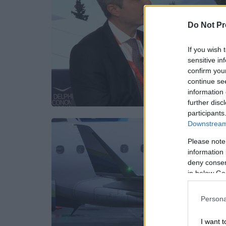
Do Not Pr
If you wish 
sensitive in
confirm you
continue se
information 
further disc
participants
Downstream 
Please note
information 
deny consent
in below Go
Persona
I want t