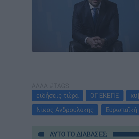
ΑΛΛΑ #TAGS
ειδήσεις τώρα
ΟΠΕΚΕΠΕ
κυ
Νίκος Ανδρουλάκης
Ευρωπαϊκή
ΑΥΤΟ ΤΟ ΔΙΑΒΑΣΕΣ;