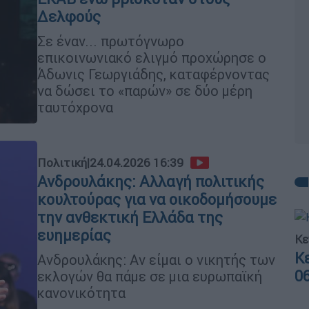
Δελφούς
Σε έναν... πρωτόγνωρο
επικοινωνιακό ελιγμό προχώρησε ο
Άδωνις Γεωργιάδης, καταφέρνοντας
να δώσει το «παρών» σε δύο μέρη
ταυτόχρονα
Πολιτική
|
24.04.2026 16:39
Ανδρουλάκης: Αλλαγή πολιτικής
κουλτούρας για να οικοδομήσουμε
την ανθεκτική Ελλάδα της
ευημερίας
Κε
Κ
Ανδρουλάκης: Αν είμαι ο νικητής των
0
εκλογών θα πάμε σε μια ευρωπαϊκή
κανονικότητα