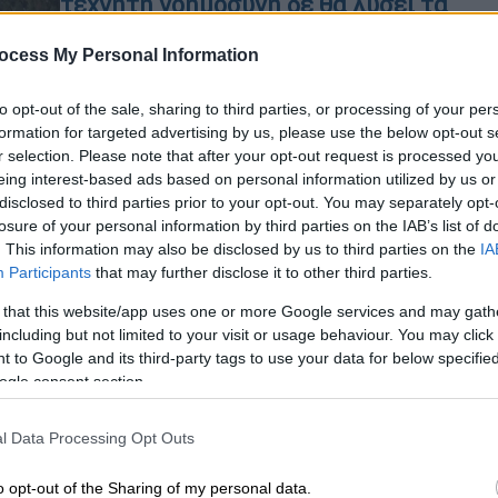
τεχνητή νοημοσύνη δε θα λύσει τα
πάντα στην υγεία
ocess My Personal Information
Ο κ. Μπέζος μιλά στην «Η» για τον
Ώρ
ρόλο της τεχνητής νοημοσύνης και
to opt-out of the sale, sharing to third parties, or processing of your per
Ό
του ψηφιακού μετασχηματισμού στην
formation for targeted advertising by us, please use the below opt-out s
ε
υγεία και εξηγεί γιατί η Ελλάδα δεν
r selection. Please note that after your opt-out request is processed y
είναι ακόμη έτοιμη να αξιοποιήσει
eing interest-based ads based on personal information utilized by us or
την επανάσταση των δεδομένων
disclosed to third parties prior to your opt-out. You may separately opt-
losure of your personal information by third parties on the IAB’s list of
. This information may also be disclosed by us to third parties on the
IA
Participants
that may further disclose it to other third parties.
Οικονομία
|
24.04.2026 05:50
«Παράθυρο» 90 ημερών δίνουν τα
 that this website/app uses one or more Google services and may gath
including but not limited to your visit or usage behaviour. You may click 
στρατηγικά αποθέματα καυσίμων
 to Google and its third-party tags to use your data for below specifi
στην Ευρώπη - Πότε αναμένονται
ogle consent section.
«καταστροφικές συνέπειες»
Η εικόνα μπορεί να ανατραπεί εάν δεν
l Data Processing Opt Outs
έχει αποκατασταθεί η ομαλή
διέλευση από τα Στενά του Ορμούζ
o opt-out of the Sharing of my personal data.