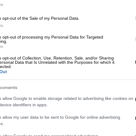
έως την αρχή του καλοκαιριού
In
o opt-out of the Sale of my Personal Data.
In
Πολιτική
|
23.04.2026 16:16
to opt-out of processing my Personal Data for Targeted
ing.
Τσίπρας: Επιστρέφω για να
In
επιστρέψει το πολιτικό σύστημα
o opt-out of Collection, Use, Retention, Sale, and/or Sharing
σε κανονικότητα
ersonal Data that Is Unrelated with the Purposes for which it
lected.
«Σε μια κανονική ευρωπαϊκή
Out
δημοκρατία ο Μητσοτάκης θα είχε
παραιτηθεί»
consents
o allow Google to enable storage related to advertising like cookies on
evice identifiers in apps.
Πολιτική
|
23.04.2026 12:00
o allow my user data to be sent to Google for online advertising
s.
Λάουρα Κοβέσι: «Εμπόδια και
προκλήσεις έχουμε όλη την ώρα» -
to allow Google to send me personalized advertising.