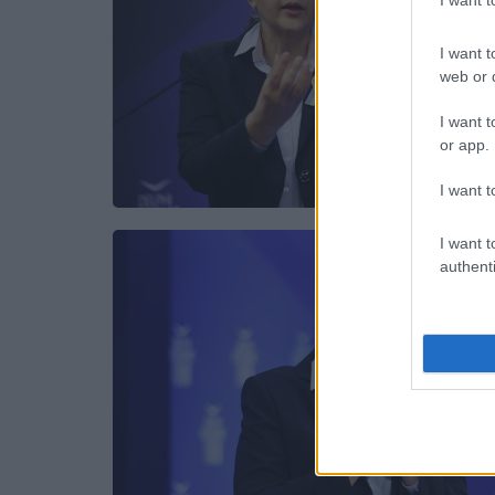
I want t
web or d
I want t
or app.
I want t
I want t
authenti