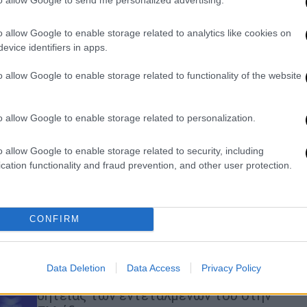
«Έλληνες μην παραιτείστε»
o allow Google to enable storage related to analytics like cookies on
Η Ευρωπαία Εισαγγελέας αρνήθηκε να
evice identifiers in apps.
σχολιάσει όσα λένε πολιτικοί στην
Ελλάδα, εκτίμησε πως το Ανώτατο
o allow Google to enable storage related to functionality of the website
Δικαστικό Συμβούλιο «δεν θα ακούει
όσα λένε οι πολιτικοί»
o allow Google to enable storage related to personalization.
Πολιτική
|
23.04.2026 09:40
o allow Google to enable storage related to security, including
«Ο ΟΠΕΚΕΠΕ έχει καταστεί
cation functionality and fraud prevention, and other user protection.
συνώνυμο της διαφθοράς» -
Μύδροι της Κοβέσι κατά της
κυβέρνησης
CONFIRM
Κάλεσε την κυβέρνηση να προσφύγει
στο Ευρωπαϊκό Δικαστήριο αν
Data Deletion
Data Access
Privacy Policy
διαφωνεί με την ανανέωση της
θητείας των εντεταλμένων του στην