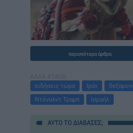
περισσότερα άρθρα
ΑΛΛΑ #TAGS
ειδήσεις τώρα
Ιράν
δεξαμεν
Ντόναλντ Τραμπ
Ισραήλ
ΑΥΤΟ ΤΟ ΔΙΑΒΑΣΕΣ;