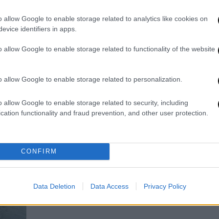
ανοικτά του Ομάν - «Ασφαλές το
πλήρωμα»
o allow Google to enable storage related to analytics like cookies on
evice identifiers in apps.
Σώο και ασφαλές το πλήρωμα,
περιορισμένη η ζημιά στο πλοίο
o allow Google to enable storage related to functionality of the website
o allow Google to enable storage related to personalization.
o allow Google to enable storage related to security, including
Κόσμος
|
22.04.2026 13:19
cation functionality and fraud prevention, and other user protection.
Υπό κατάληψη δύο πλοία στο
Ορμούζ: Αναφορές για το
ελληνόκτητο «Epaminondas» -
CONFIRM
Διαψεύδει το ΥΠΑΝ
Όσα γνωστοποίησαν οι Φρουροί της
Data Deletion
Data Access
Privacy Policy
Επαναστάσης