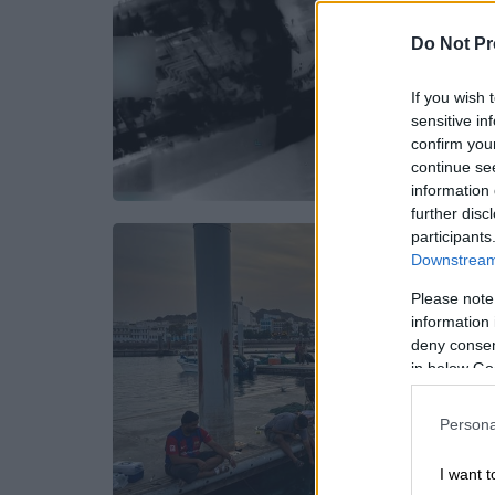
Do Not Pr
If you wish 
sensitive in
confirm you
continue se
information 
further disc
participants
Downstream 
Please note
information 
deny consent
in below Go
Persona
I want t