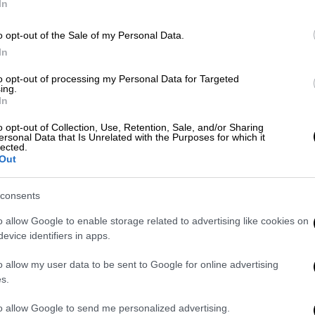
γύρω από τα Στενά του Ορμούζ
κ
In
o opt-out of the Sale of my Personal Data.
In
Κόσμος
|
28.05.2026 08:20
ΑΘ
Λάθος εκ παραδρομής ή σκόπιμη
to opt-out of processing my Personal Data for Targeted
Α
ing.
προειδοποίηση; Ο Τραμπ απείλησε
In
0
να ανατινάξει το Ομάν
o opt-out of Collection, Use, Retention, Sale, and/or Sharing
Το σουλτανάτο είναι παραδοσιακό
ersonal Data that Is Unrelated with the Purposes for which it
lected.
σύμμαχος των ΗΠΑ και η ατάκα του
Out
Αμερικανού προέδρου άφησε άπαντες
με απορίες
consents
o allow Google to enable storage related to advertising like cookies on
evice identifiers in apps.
o allow my user data to be sent to Google for online advertising
Κόσμος
|
27.05.2026 10:00
s.
Έκρηξη σε δεξαμενόπλοιο
ελληνικών συμφερόντων στα
to allow Google to send me personalized advertising.