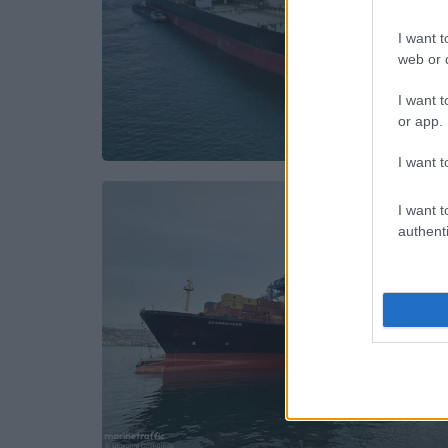
I want t
web or d
I want t
or app.
I want t
I want t
authenti