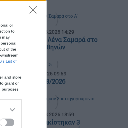
sonal or
ection to
ΟΣΠΑΣΜΑΤΑ...
|
07.08.2026 14:29
ou may
νημόσυνο για τη Λένα Σαμαρά στο
 personal
΄ Νεκροταφείο Αθηνών
out of the
 downstream
B’s List of
α Ελλάδος...
|
07.08.2026 09:59
er and store
ρα Ελλάδος 07/08/2026
to grant or
ed purposes
ΟΣΠΑΣΜΑΤΑ...
|
07.08.2026 18:59
οιωτία: Προφυλακίστηκαν 3