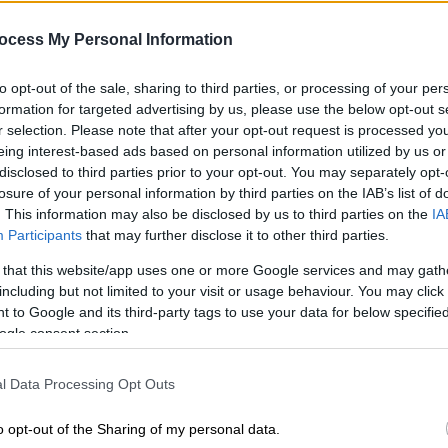
τάνκερ που «έσπασε» τον
αποκλεισμό - Δείτε βίντεο
ocess My Personal Information
Πρόκειται για το όγδοο πλοίο που
to opt-out of the sale, sharing to third parties, or processing of your per
επιτίθενται οι ΗΠΑ στο πλαίσιο
formation for targeted advertising by us, please use the below opt-out s
ΑΠ
επιβολής ναυτικού αποκλεισμού του
r selection. Please note that after your opt-out request is processed y
Μ
Ιράν
eing interest-based ads based on personal information utilized by us or
Α
disclosed to third parties prior to your opt-out. You may separately opt-
losure of your personal information by third parties on the IAB’s list of
Κόσμος
|
29.05.2026 05:10
. This information may also be disclosed by us to third parties on the
IA
Γιατί ο Τραμπ απείλησε να
Participants
that may further disclose it to other third parties.
Ώρ
βομβαρδίσει το Σουλτανάτο
 that this website/app uses one or more Google services and may gath
Ώ
εταίρο του Ομάν - Το «αγκάθι» του
including but not limited to your visit or usage behaviour. You may click 
 to Google and its third-party tags to use your data for below specifi
Ορμούζ
ogle consent section.
Οι λόγοι που ο Αμερικανός πρόεδρος
απηύθυνε μια αυστηρή προειδοποίηση
l Data Processing Opt Outs
προς έναν σύμμαχο των ΗΠΑ, σε
ΑΠ
ένδειξη της αυξανόμενης έντασης
Β
o opt-out of the Sharing of my personal data.