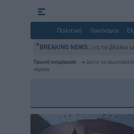
Πολιτική
Οικονομία
Ελ
r ήταν αδυναμία, τώρα το βλέπω ως δύναμη»
BREAKING NEWS:
Πρωινή ενημέρωση:
➔ Δείτε τα πρωτοσέλι
σήμερα