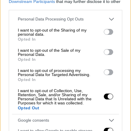
Downstream Participants
that may further disclose it to other
third parties.
Please note that this website/app uses one or more Google
Personal Data Processing Opt Outs
services and may gather and store information including but
not limited to your visit or usage behaviour. You may click to
I want to opt-out of the Sharing of my
personal data.
grant or deny consent to Google and its third-party tags to
Opted In
use your data for below specified purposes in below Google
consent section.
I want to opt-out of the Sale of my
Personal Data.
Opted In
I want to opt-out of processing my
Personal Data for Targeted Advertising.
Opted In
I want to opt-out of Collection, Use,
Retention, Sale, and/or Sharing of my
Personal Data that Is Unrelated with the
Our Network
|
23.07.2026 21:00
Purposes for which it was collected.
Γεμάτη σασπένς και ένταση: Κι όμως, η
Opted Out
καλύτερη ταινία του Netflix αυτήν την
Google consents
εποχή είναι μόλις στο νο7
I want to allow Google to enable storage