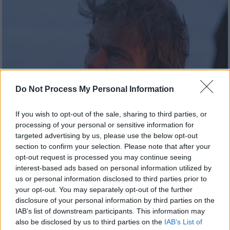
Do Not Process My Personal Information
If you wish to opt-out of the sale, sharing to third parties, or
processing of your personal or sensitive information for
targeted advertising by us, please use the below opt-out
section to confirm your selection. Please note that after your
Our Network
|
24.07.2026 13:00
opt-out request is processed you may continue seeing
«Προσπάθησα, αλλά δεν γινόταν»: Ο
interest-based ads based on personal information utilized by
λόγος που ο Νόλαν έκοψε από την ταινία
us or personal information disclosed to third parties prior to
your opt-out. You may separately opt-out of the further
το πιο γνωστό αστείο της «Οδύσσειας»
disclosure of your personal information by third parties on the
Έπρεπε (μπορούσε;) να το παλέψει
IAB’s list of downstream participants. This information may
also be disclosed by us to third parties on the
IAB’s List of
περισσότερο ο Βρετανός σκηνοθέτης;