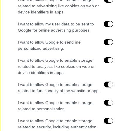
Μία από τις πιο prestige κινηματογραφικές
related to advertising like cookies on web or
δουλειές των 90’s
device identifiers in apps.
I want to allow my user data to be sent to
Google for online advertising purposes.
I want to allow Google to send me
personalized advertising.
I want to allow Google to enable storage
related to analytics like cookies on web or
device identifiers in apps.
I want to allow Google to enable storage
related to functionality of the website or app.
I want to allow Google to enable storage
related to personalization.
Σινεμά
|
22.07.2026 13:18
Στο σινεμά «Η γοητεία της αμαρτίας»:
I want to allow Google to enable storage
Μια τολμηρή ματιά στον κοινωνικό ρόλο
related to security, including authentication