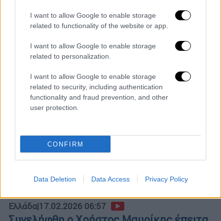
Άρχισε να απειλεί οπλισμένος και να
πυροβολεί μπροστά στο ανήλικο παιδί του
I want to allow Google to enable storage
ενοικιαστή του
related to functionality of the website or app.
I want to allow Google to enable storage
related to personalization.
I want to allow Google to enable storage
related to security, including authentication
functionality and fraud prevention, and other
user protection.
CONFIRM
Data Deletion
Data Access
Privacy Policy
Ελλάδα
|
17.02.2026 06:57
Συνελήφθη ο Χρήστος Μαυρίκης έπειτα