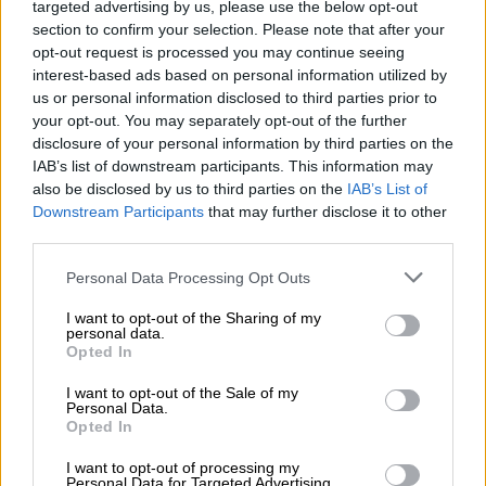
targeted advertising by us, please use the below opt-out
section to confirm your selection. Please note that after your
opt-out request is processed you may continue seeing
interest-based ads based on personal information utilized by
us or personal information disclosed to third parties prior to
your opt-out. You may separately opt-out of the further
disclosure of your personal information by third parties on the
IAB’s list of downstream participants. This information may
also be disclosed by us to third parties on the
IAB’s List of
Downstream Participants
that may further disclose it to other
third parties.
Please note that this website/app uses one or more Google
Personal Data Processing Opt Outs
services and may gather and store information including but
Ελλάδα
|
22.02.2026 17:19
not limited to your visit or usage behaviour. You may click to
I want to opt-out of the Sharing of my
Μεγάλη φωτιά σε αποθήκη γνωστής
personal data.
grant or deny consent to Google and its third-party tags to
Opted In
εταιρείας αθλητικών ειδών στα Σπάτα
use your data for below specified purposes in below Google
consent section.
Στο σημείο έχουν σπεύσει ήδη 21
I want to opt-out of the Sale of my
Personal Data.
πυροσβέστες με εννέα πυροσβεστικά
Opted In
οχήματα
I want to opt-out of processing my
Personal Data for Targeted Advertising.