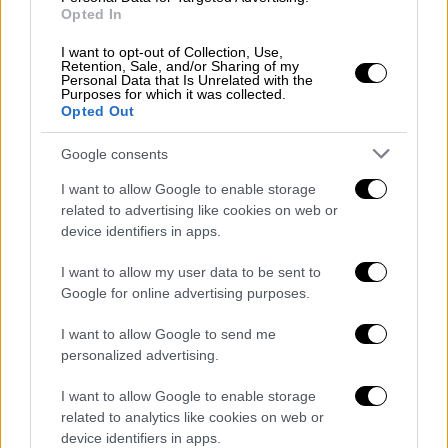
Opted In
I want to opt-out of Collection, Use,
Retention, Sale, and/or Sharing of my
Personal Data that Is Unrelated with the
Purposes for which it was collected.
Opted Out
Google consents
I want to allow Google to enable storage
related to advertising like cookies on web or
device identifiers in apps.
I want to allow my user data to be sent to
Google for online advertising purposes.
Ελλάδα
|
17.02.2026 23:11
I want to allow Google to send me
personalized advertising.
Χρήστος Μαυρίκης: Φωτογραφία
ντοκουμέντο με το όπλο στο χέρι - «Αν
I want to allow Google to enable storage
δεν φύγετε τώρα, θα σας σκοτώσω»
related to analytics like cookies on web or
device identifiers in apps.