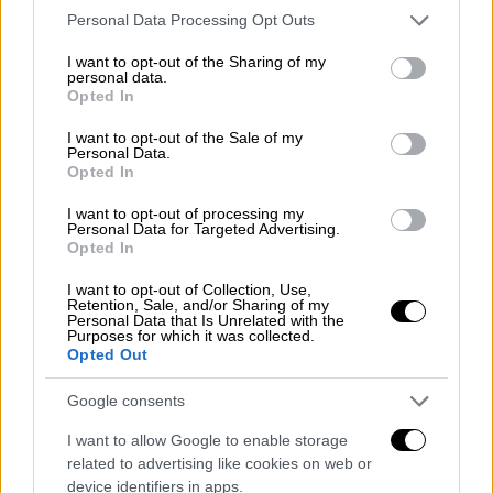
Please note that this website/app uses one or more Google
Personal Data Processing Opt Outs
services and may gather and store information including but
not limited to your visit or usage behaviour. You may click to
I want to opt-out of the Sharing of my
personal data.
grant or deny consent to Google and its third-party tags to
Opted In
use your data for below specified purposes in below Google
consent section.
I want to opt-out of the Sale of my
Personal Data.
Opted In
I want to opt-out of processing my
Personal Data for Targeted Advertising.
Opted In
I want to opt-out of Collection, Use,
Retention, Sale, and/or Sharing of my
Personal Data that Is Unrelated with the
Purposes for which it was collected.
Opted Out
Οικονομία
|
13.02.2025 13:10
Google consents
Ενίσχυση έως 10.000 ευρώ για
οικογένειες που θέλουν να
I want to allow Google to enable storage
related to advertising like cookies on web or
μετεγκατασταθούν στον Έβρο: Κριτήρια
device identifiers in apps.