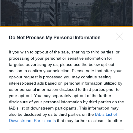
Do Not Process My Personal Information
If you wish to opt-out of the sale, sharing to third parties, or
processing of your personal or sensitive information for
Ελλάδα
|
08.03.2025 17:34
targeted advertising by us, please use the below opt-out
Hellenic Train: Από την Κυριακή (9/3)
section to confirm your selection. Please note that after your
opt-out request is processed you may continue seeing
διακοπή δρομολογίων σε
interest-based ads based on personal information utilized by
Αλεξανδρούπολη-Ορμένιο και
us or personal information disclosed to third parties prior to
Αλεξανδρούπολη-Ορεστιάδα
your opt-out. You may separately opt-out of the further
disclosure of your personal information by third parties on the
Η γραμμή Αλεξανδρούπολη-Ορμένιο και
IAB’s list of downstream participants. This information may
Αλεξανδρούπολη-Ορεστιάδα θα
also be disclosed by us to third parties on the
IAB’s List of
εξυπηρετηθεί με λεωφορεία
Downstream Participants
that may further disclose it to other
third parties.