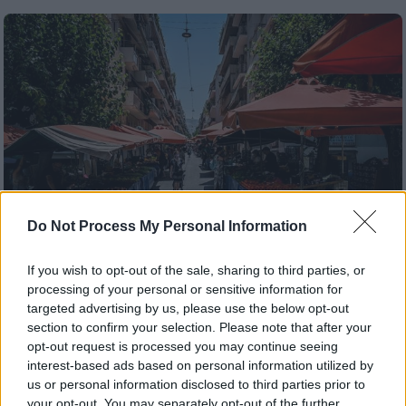
Do Not Process My Personal Information
If you wish to opt-out of the sale, sharing to third parties, or
processing of your personal or sensitive information for
Ελλάδα
|
31.12.2025 18:14
targeted advertising by us, please use the below opt-out
Απεργία παραγωγών στις λαϊκές
section to confirm your selection. Please note that after your
opt-out request is processed you may continue seeing
αγορές: «Με ανοιχτούς πάγκους, χωρίς
interest-based ads based on personal information utilized by
πράγματα από 7 Ιανουαρίου»
us or personal information disclosed to third parties prior to
your opt-out. You may separately opt-out of the further