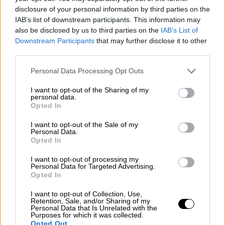
Ο πρόεδρος της Πανελλαδικής Ομοσπονδίας
disclosure of your personal information by third parties on the
Παραγωγών Λαϊκών Αγορών ανέλυσε τους
IAB’s list of downstream participants. This information may
λόγους που οδήγησαν στο «λουκέτο»
also be disclosed by us to third parties on the
IAB’s List of
Downstream Participants
that may further disclose it to other
third parties.
Please note that this website/app uses one or more Google
Personal Data Processing Opt Outs
services and may gather and store information including but
not limited to your visit or usage behaviour. You may click to
I want to opt-out of the Sharing of my
personal data.
grant or deny consent to Google and its third-party tags to
Opted In
use your data for below specified purposes in below Google
consent section.
I want to opt-out of the Sale of my
Personal Data.
Opted In
I want to opt-out of processing my
Personal Data for Targeted Advertising.
Opted In
I want to opt-out of Collection, Use,
Retention, Sale, and/or Sharing of my
Personal Data that Is Unrelated with the
Ελλάδα
|
26.12.2025 06:55
Purposes for which it was collected.
Opted Out