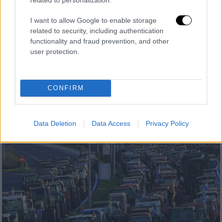
I want to allow Google to enable storage
Ελλάδα
|
12.12.2025 15:27
related to security, including authentication
ΑΔΕΔΥ: Σε 24ωρη πανελλαδική απεργία
functionality and fraud prevention, and other
user protection.
προχωρούν οι δημόσιοι υπάλληλοι στις
16 Δεκεμβρίου
Τι αποφάσισε η ΑΔΕΔΥ στο 39ο συνέδριό
CONFIRM
της
Data Deletion
Data Access
Privacy Policy