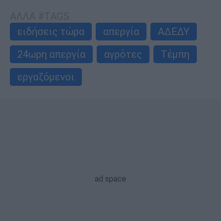
ΑΛΛΑ #TAGS
ειδήσεις τώρα
απεργία
ΑΔΕΔΥ
24ωρη απεργία
αγρότες
Τέμπη
εργαζόμενοι