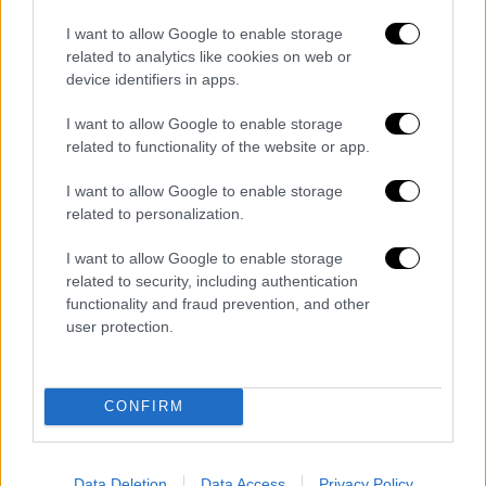
I want to allow Google to enable storage
related to analytics like cookies on web or
Ελλάδα
|
20.06.2020 10:00
device identifiers in apps.
Κρήτη: Το Σάββατο το ύστατο χαίρε
I want to allow Google to enable storage
στον 33χρονο σμηναγό που σκοτώθηκε
related to functionality of the website or app.
σε τροχαίο
I want to allow Google to enable storage
Πήγαινε στο λιμάνι της Σούδας για να φύγει
related to personalization.
για διακοπές...
I want to allow Google to enable storage
related to security, including authentication
functionality and fraud prevention, and other
user protection.
CONFIRM
Data Deletion
Data Access
Privacy Policy