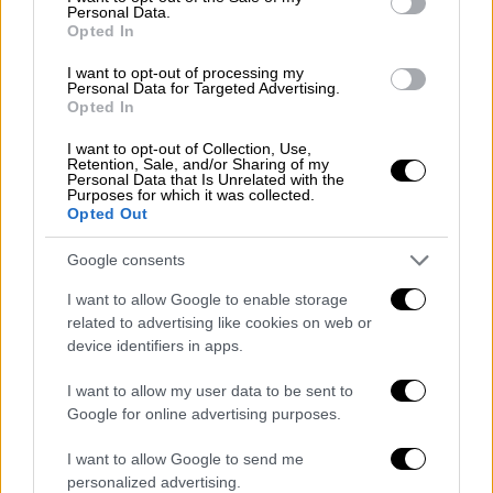
Personal Data.
Opted In
Ελλάδα
|
20.09.2021 19:46
I want to opt-out of processing my
Ηράκλειο: Ανάστατη η κοινωνία για την
Personal Data for Targeted Advertising.
Opted In
αξιοποίηση του αεροδρομίου από το
ΤΑΙΠΕΔ
I want to opt-out of Collection, Use,
Retention, Sale, and/or Sharing of my
Ζήτημα ημερών η προκήρυξη του
Personal Data that Is Unrelated with the
Purposes for which it was collected.
διαγωνισμού για τη μελέτη εκπόνησης του
Opted Out
Ειδικού Πολεοδομικού Σχεδίου του δήμου
Μινώα Πεδιάδας
Google consents
I want to allow Google to enable storage
related to advertising like cookies on web or
device identifiers in apps.
I want to allow my user data to be sent to
Google for online advertising purposes.
I want to allow Google to send me
personalized advertising.