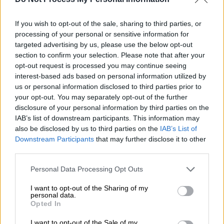
επίθεση σε γλέντι στο Καστέλι - Πώς
έγινε το συμβάν
If you wish to opt-out of the sale, sharing to third parties, or
processing of your personal or sensitive information for
Ο 24χρονος αδερφός εξακολουθεί και
targeted advertising by us, please use the below opt-out
νοσηλεύεται επίσης τραυματισμένος στο
section to confirm your selection. Please note that after your
Βενιζέλειο Νοσοκομείο
opt-out request is processed you may continue seeing
interest-based ads based on personal information utilized by
us or personal information disclosed to third parties prior to
your opt-out. You may separately opt-out of the further
disclosure of your personal information by third parties on the
IAB’s list of downstream participants. This information may
also be disclosed by us to third parties on the
IAB’s List of
Downstream Participants
that may further disclose it to other
third parties.
Please note that this website/app uses one or more Google
Personal Data Processing Opt Outs
services and may gather and store information including but
not limited to your visit or usage behaviour. You may click to
I want to opt-out of the Sharing of my
personal data.
grant or deny consent to Google and its third-party tags to
Opted In
use your data for below specified purposes in below Google
consent section.
I want to opt-out of the Sale of my