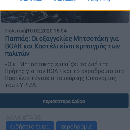
Πολιτική
|
10.02.2020 18:04
Παππάς: Oι εξαγγελίες Μητσοτάκη για
ΒΟΑΚ και Καστέλι είναι εμπαιγμός των
πολιτών
«Ο κ. Μητσοτάκης εμπαίζει το λαό της
Κρήτης για τον ΒΟΑΚ και το αεροδρόμιο στο
Καστέλι» τόνισε ο τομεάρχης Οικονομίας
του ΣΥΡΙΖΑ
περισσότερα άρθρα
ΑΛΛΑ #TAGS
ειδήσεις τώρα
αεροδρόμιο