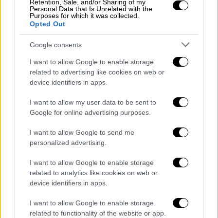
Retention, Sale, and/or Sharing of my
Personal Data that Is Unrelated with the
Purposes for which it was collected.
Opted Out
Google consents
I want to allow Google to enable storage
related to advertising like cookies on web or
device identifiers in apps.
I want to allow my user data to be sent to
Google for online advertising purposes.
I want to allow Google to send me
personalized advertising.
I want to allow Google to enable storage
Πολιτική
|
05.12.2018 17:36
related to analytics like cookies on web or
Ο Λαφαζάνης με κίτρινο γιλέκο έξω από
device identifiers in apps.
τη Γαλλική πρεσβεία (pics)
I want to allow Google to enable storage
Το κίνημα των κίτρινων γιλέκων στηρίζει η
related to functionality of the website or app.