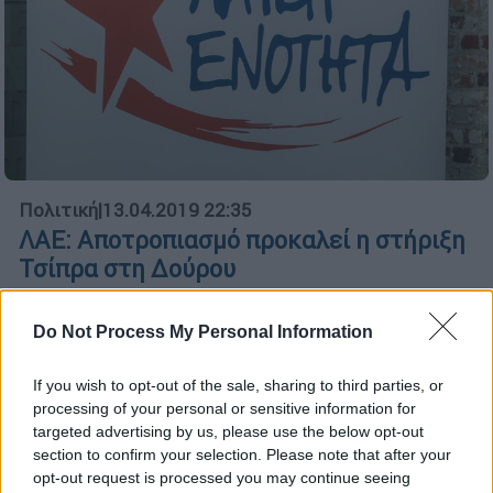
Πολιτική
|
13.04.2019 22:35
ΛΑΕ: Αποτροπιασμό προκαλεί η στήριξη
Τσίπρα στη Δούρου
«Το "Φταίει η Δούρου" δεν είναι κατηγορία,
στοχοποίηση και πολύ περισσότερο "τίτλος
Do Not Process My Personal Information
τιμής" αλλά αντικείμενο έρευνας και
ερώτημα των εισαγγελικών αρχών»,
If you wish to opt-out of the sale, sharing to third parties, or
processing of your personal or sensitive information for
σημειώνει σε ανακοίνωσή της η Λαϊκή
targeted advertising by us, please use the below opt-out
Ενότητα
section to confirm your selection. Please note that after your
opt-out request is processed you may continue seeing