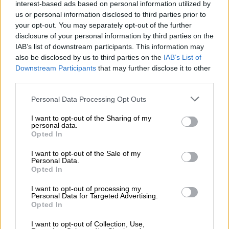
interest-based ads based on personal information utilized by
us or personal information disclosed to third parties prior to
your opt-out. You may separately opt-out of the further
disclosure of your personal information by third parties on the
IAB’s list of downstream participants. This information may
also be disclosed by us to third parties on the
IAB’s List of
Downstream Participants
that may further disclose it to other
third parties.
Please note that this website/app uses one or more Google
Personal Data Processing Opt Outs
services and may gather and store information including but
not limited to your visit or usage behaviour. You may click to
I want to opt-out of the Sharing of my
personal data.
grant or deny consent to Google and its third-party tags to
Opted In
use your data for below specified purposes in below Google
consent section.
Ελλάδα
|
30.01.2019 10:22
I want to opt-out of the Sale of my
Personal Data.
Ποια ακίνητα της Θεσσαλονίκης
Opted In
μπαίνουν στο Υπερταμείο
I want to opt-out of processing my
Personal Data for Targeted Advertising.
Νοσοκομεία, γήπεδα και αρχαιολογικοί
Opted In
χώροι περιλαμβάνονται μεταξύ άλλων στη
λίστα
I want to opt-out of Collection, Use,