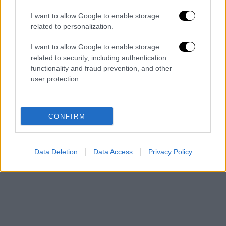
ΛΑΕ του Παναγιώτη Λαφαζάνη
I want to allow Google to enable storage
ΑΛΛΑ #TAGS
related to personalization.
Ελληνική Αστυνομία
αστυνομική βία
I want to allow Google to enable storage
related to security, including authentication
Αλέξης Τσίπρας
functionality and fraud prevention, and other
user protection.
υπουργείο Εσωτερικών
Ρένα Δούρου
Λαϊκή Ενότητα
CONFIRM
Γαλλική πρεσβεία
Data Deletion
Data Access
Privacy Policy