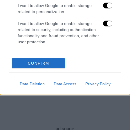
ΑΛΛΑ #TAGS
I want to allow Google to enable storage
related to personalization.
Ελληνική Αστυνομία
αστυνομική βία
I want to allow Google to enable storage
Αλέξης Τσίπρας
related to security, including authentication
functionality and fraud prevention, and other
υπουργείο Εσωτερικών
user protection.
Ρένα Δούρου
Λαϊκή Ενότητα
CONFIRM
Γαλλική πρεσβεία
Data Deletion
Data Access
Privacy Policy