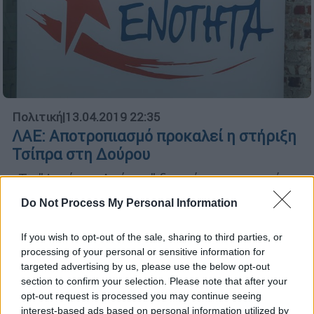
Πολιτική
|
13.04.2019 22:35
ΛΑΕ: Αποτροπιασμό προκαλεί η στήριξη
Τσίπρα στη Δούρου
«Το "Φταίει η Δούρου" δεν είναι κατηγορία,
στοχοποίηση και πολύ περισσότερο "τίτλος
Do Not Process My Personal Information
τιμής" αλλά αντικείμενο έρευνας και
ερώτημα των εισαγγελικών αρχών»,
If you wish to opt-out of the sale, sharing to third parties, or
σημειώνει σε ανακοίνωσή της η Λαϊκή
processing of your personal or sensitive information for
Ενότητα
targeted advertising by us, please use the below opt-out
section to confirm your selection. Please note that after your
opt-out request is processed you may continue seeing
interest-based ads based on personal information utilized by