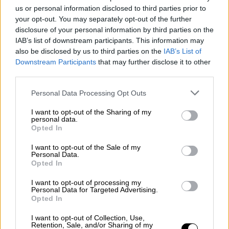
us or personal information disclosed to third parties prior to
your opt-out. You may separately opt-out of the further
disclosure of your personal information by third parties on the
IAB’s list of downstream participants. This information may
also be disclosed by us to third parties on the
IAB’s List of
Downstream Participants
that may further disclose it to other
third parties.
Please note that this website/app uses one or more Google
Personal Data Processing Opt Outs
services and may gather and store information including but
not limited to your visit or usage behaviour. You may click to
I want to opt-out of the Sharing of my
personal data.
grant or deny consent to Google and its third-party tags to
Opted In
use your data for below specified purposes in below Google
Ελλάδα
|
30.01.2019 10:22
consent section.
I want to opt-out of the Sale of my
Ποια ακίνητα της Θεσσαλονίκης
Personal Data.
Opted In
μπαίνουν στο Υπερταμείο
I want to opt-out of processing my
Νοσοκομεία, γήπεδα και αρχαιολογικοί
Personal Data for Targeted Advertising.
χώροι περιλαμβάνονται μεταξύ άλλων στη
Opted In
λίστα
I want to opt-out of Collection, Use,
Retention, Sale, and/or Sharing of my