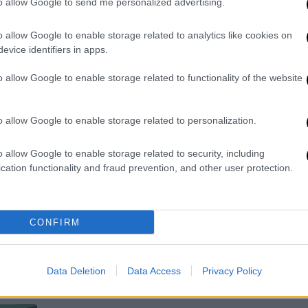
to allow Google to send me personalized advertising.
Νοσηλεύεται σε άριστη κατάσταση
o allow Google to enable storage related to analytics like cookies on
στο νοσοκομείο «Ευαγγελισμός»
evice identifiers in apps.
o allow Google to enable storage related to functionality of the website
Ελλάδα
|
05.04.2026 08:45
o allow Google to enable storage related to personalization.
Τροχαίο στον Πειραιά: Μάχη για τη
ζωή του δίνει ο 17χρονος που
o allow Google to enable storage related to security, including
cation functionality and fraud prevention, and other user protection.
παρασύρθηκε από λεωφορείο -
Χειρουργήθηκε στο Τζάνειο
Το φριχτό ατύχημα συνέβη την ώρα
CONFIRM
που ο περίπου 17 ετών νεαρός
βρισκόταν με τους φίλους του κοντά
στο Δημοτικό Θέατρο Πειραιά
Data Deletion
Data Access
Privacy Policy