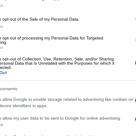
In
Κόσμος
|
21.05.2026 14:00
Εφιάλτης για 38χρονη στη
o opt-out of the Sale of my Personal Data.
Βρετανία: Πήγε να φτιάξει φτηνά
In
τα δόντια της στην Τουρκία και
to opt-out of processing my Personal Data for Targeted
τα... έχασε όλα
ing.
In
Η Τζάκι Λιν αναζήτησε λύση στο
εξωτερικό όταν άρχισε να
o opt-out of Collection, Use, Retention, Sale, and/or Sharing
ersonal Data that Is Unrelated with the Purposes for which it
αντιμετωπίζει σοβαρό πρόβλημα -
lected.
Τελικά κατέληξε χρεωμένη και με
Out
σοβαρή λοίμωξη
consents
o allow Google to enable storage related to advertising like cookies on
evice identifiers in apps.
Πολιτική
|
18.04.2026 18:29
Σε επέμβαση υπεβλήθη η Μαρέβα
o allow my user data to be sent to Google for online advertising
s.
Μητσοτάκη - Το ιατρικό
ανακοινωθέν