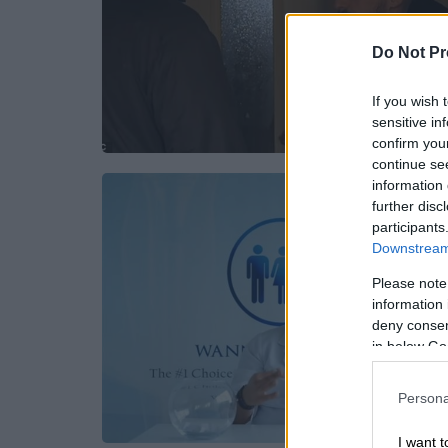
Do Not Pr
If you wish 
sensitive in
confirm you
continue se
information 
further disc
participants
Downstream 
Please note
information 
deny consent
in below Go
Persona
I want t