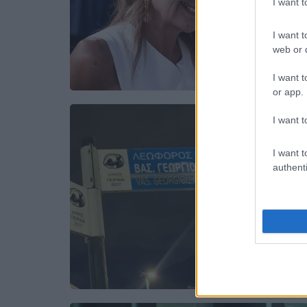
I want 
I want t
web or d
I want t
or app.
I want t
I want t
authenti