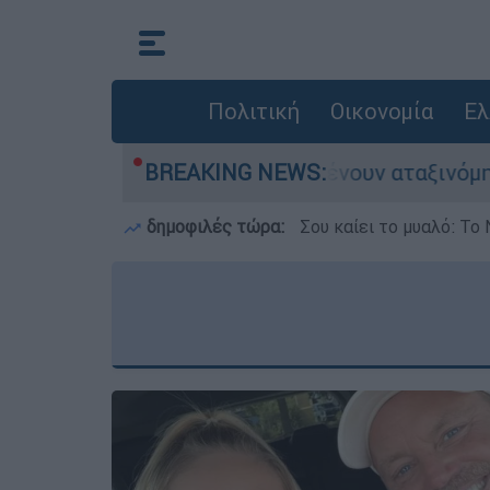
Πολιτική
Οικονομία
Ελ
υτοκίνητα παραμένουν αταξινόμητα - Λύση αναζ
BREAKING NEWS:
δημοφιλές τώρα:
Σου καίει το μυαλό: Το 