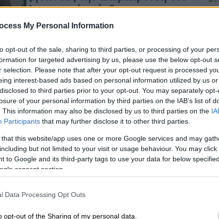
Δραματική επέμβαση της
αστυνομίας
ocess My Personal Information
ΑΠ
«Μακριά από τα παιδιά μας» φώναζαν
Τ
οι κάτοικοι
to opt-out of the sale, sharing to third parties, or processing of your per
μ
formation for targeted advertising by us, please use the below opt-out s
r selection. Please note that after your opt-out request is processed y
eing interest-based ads based on personal information utilized by us or
disclosed to third parties prior to your opt-out. You may separately opt-
Κόσμος
|
24.05.2026 14:23
losure of your personal information by third parties on the IAB’s list of
. This information may also be disclosed by us to third parties on the
IA
Κλινική στην Τουρκία σε βάζει στο
Participants
that may further disclose it to other third parties.
χειρουργείο και σε ψηλώνει με
20.000 ευρώ
 that this website/app uses one or more Google services and may gath
including but not limited to your visit or usage behaviour. You may click 
Άνθρωποι από όλο τον κόσμο
 to Google and its third-party tags to use your data for below specifi
ταξιδεύουν στην Κωνσταντινούπολη
ogle consent section.
αγνοώντας προειδοποιήσεις «για μια
επέμβαση με μεγάλο ρίσκο»
l Data Processing Opt Outs
o opt-out of the Sharing of my personal data.