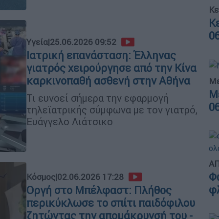
Κε
Κ
0
Υγεία
|
25.06.2026 09:52
Ιατρική επανάσταση: Έλληνας
γιατρός χειρούργησε από την Κίνα
καρκινοπαθή ασθενή στην Αθήνα
Με
Μ
Τι ευνοεί σήμερα την εφαρμογή
0
τηλεϊατρικής σύμφωνα με τον γιατρό,
Ευάγγελο Λιάτσικο
ΑΠ
Φ
Κόσμος
|
02.06.2026 17:28
φ
Οργή στο Μπέλφαστ: Πλήθος
περικύκλωσε το σπίτι παιδόφιλου
ζητώντας την απομάκρυνσή του -