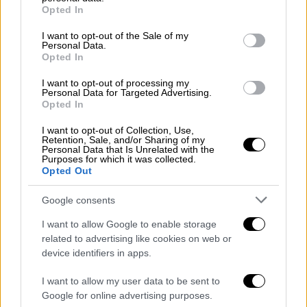
grant or deny consent to Google and its third-party tags to
Τζάνειο
Opted In
use your data for below specified purposes in below Google
Το φριχτό ατύχημα συνέβη την ώρα που ο
consent section.
I want to opt-out of the Sale of my
περίπου 17 ετών νεαρός βρισκόταν με τους
Personal Data.
Opted In
φίλους του κοντά στο Δημοτικό Θέατρο
Πειραιά
I want to opt-out of processing my
Personal Data for Targeted Advertising.
Opted In
I want to opt-out of Collection, Use,
Retention, Sale, and/or Sharing of my
Personal Data that Is Unrelated with the
Purposes for which it was collected.
Opted Out
Google consents
I want to allow Google to enable storage
related to advertising like cookies on web or
device identifiers in apps.
I want to allow my user data to be sent to
Google for online advertising purposes.