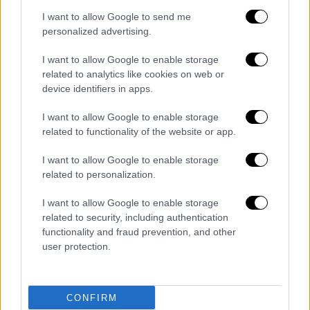
I want to allow Google to send me
Viral
|
12.01.2026 12:31
personalized advertising.
Αμερικανός που δεν ξέρει... γρι
I want to allow Google to enable storage
ισπανικά, μιλά άπταιστα κάθε φορά που
related to analytics like cookies on web or
κάνει χειρουργείο
device identifiers in apps.
Ποιο είναι το σπάνιο σύνδρομο που από το
I want to allow Google to enable storage
1907 έχουν εμφανίσει μόλις 100 άτομα σε
related to functionality of the website or app.
όλο τον κόσμο
I want to allow Google to enable storage
related to personalization.
I want to allow Google to enable storage
related to security, including authentication
functionality and fraud prevention, and other
user protection.
CONFIRM