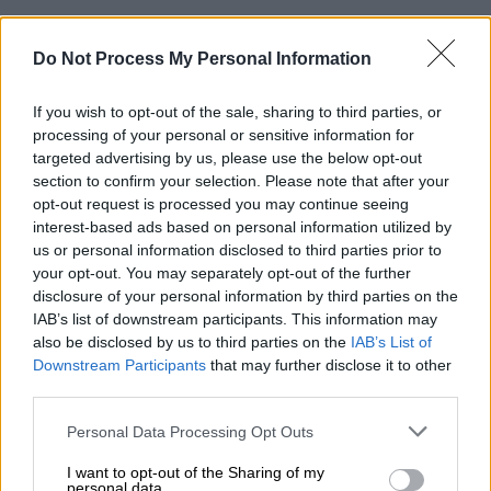
Do Not Process My Personal Information
If you wish to opt-out of the sale, sharing to third parties, or
processing of your personal or sensitive information for
targeted advertising by us, please use the below opt-out
section to confirm your selection. Please note that after your
opt-out request is processed you may continue seeing
interest-based ads based on personal information utilized by
us or personal information disclosed to third parties prior to
your opt-out. You may separately opt-out of the further
disclosure of your personal information by third parties on the
IAB’s list of downstream participants. This information may
also be disclosed by us to third parties on the
IAB’s List of
Downstream Participants
that may further disclose it to other
Ελλάδα
|
05.04.2026 08:45
third parties.
Τροχαίο στον Πειραιά: Μάχη για τη ζωή
Please note that this website/app uses one or more Google
Personal Data Processing Opt Outs
του δίνει ο 17χρονος που παρασύρθηκε
services and may gather and store information including but
από λεωφορείο - Χειρουργήθηκε στο
not limited to your visit or usage behaviour. You may click to
I want to opt-out of the Sharing of my
personal data.