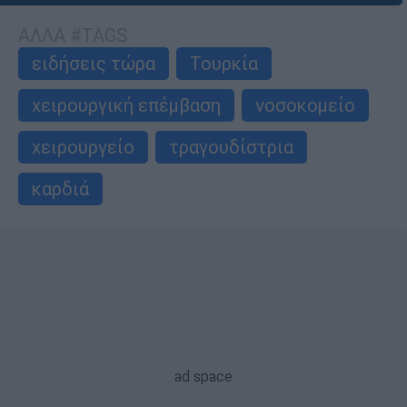
ΑΛΛΑ #TAGS
ειδήσεις τώρα
Τουρκία
χειρουργική επέμβαση
νοσοκομείο
χειρουργείο
τραγουδίστρια
καρδιά