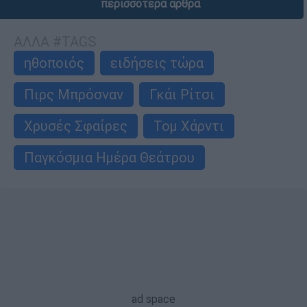
περισσότερα άρθρα
ΑΛΛΑ #TAGS
ηθοποιός
ειδήσεις τώρα
Πιρς Μπρόσναν
Γκάι Ρίτσι
Χρυσές Σφαίρες
Τομ Χάρντι
Παγκόσμια Ημέρα Θεάτρου