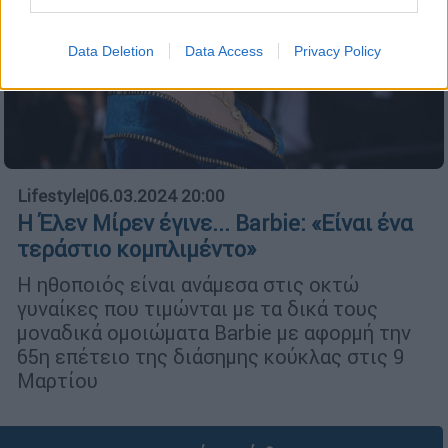
Data Deletion
Data Access
Privacy Policy
Lifestyle
|
06.03.2024 20:00
Η Έλεν Μίρεν έγινε... Barbie: «Είναι ένα
τεράστιο κομπλιμέντο»
Η ηθοποιός είναι ανάμεσα στις οκτώ
γυναίκες που τιμώνται με τα δικά τους
μοναδικά ομοιώματα Barbie με αφορμή την
65η επέτειο της διάσημης κούκλας στις 9
Μαρτίου