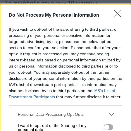
Το φιλόδοξο έργο των 10 ωριαίων
επεισοδίων αναμένεται να κάνει πρεμιέρα
Do Not Process My Personal Information
το 2025
If you wish to opt-out of the sale, sharing to third parties, or
processing of your personal or sensitive information for
targeted advertising by us, please use the below opt-out
section to confirm your selection. Please note that after your
opt-out request is processed you may continue seeing
interest-based ads based on personal information utilized by
us or personal information disclosed to third parties prior to
your opt-out. You may separately opt-out of the further
disclosure of your personal information by third parties on the
IAB’s list of downstream participants. This information may
also be disclosed by us to third parties on the
IAB’s List of
Downstream Participants
that may further disclose it to other
third parties.
Please note that this website/app uses one or more Google
Personal Data Processing Opt Outs
services and may gather and store information including but
Σινεμά
|
10.10.2024 19:00
not limited to your visit or usage behaviour. You may click to
I want to opt-out of the Sharing of my
personal data.