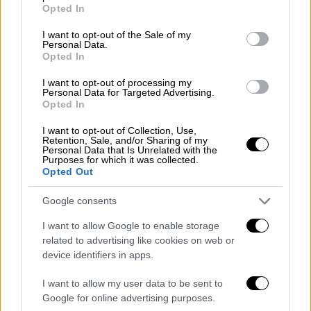
grant or deny consent to Google and its third-party tags to
Ελεν Μίρεν, Πιρς Μπρόσναν και Τομ
Opted In
use your data for below specified purposes in below Google
Χάρντι θέλουν να πρωταγωνιστήσουν
consent section.
I want to opt-out of the Sale of my
στο «The Associate» του Γκάι Ρίτσι
Personal Data.
Opted In
Το «The Associate» ακολουθεί την
πρόσφατη κωμωδία δράσης του Ρίτσι για το
I want to opt-out of processing my
Personal Data for Targeted Advertising.
Netflix «The Gentlemen»
Opted In
I want to opt-out of Collection, Use,
Retention, Sale, and/or Sharing of my
Personal Data that Is Unrelated with the
Purposes for which it was collected.
Opted Out
Google consents
I want to allow Google to enable storage
related to advertising like cookies on web or
device identifiers in apps.
I want to allow my user data to be sent to
Google for online advertising purposes.