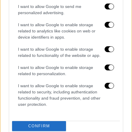
I want to allow Google to send me
personalized advertising.
Σινεμά
|
21.04.2024 10:00
I want to allow Google to enable storage
Ο σκηνοθέτης του «Harry Potter»
related to analytics like cookies on web or
αναλαμβάνει την κινηματογραφική
device identifiers in apps.
μεταφορά του βιβλίου «The Thursday
Murder Club»
I want to allow Google to enable storage
related to functionality of the website or app.
Το βιβλίο κυκλοφόρησε το 2020 και
αφηγείται την ιστορία τεσσάρων φίλων που
I want to allow Google to enable storage
διανύουν την έβδομη δεκαετία της ζωής
related to personalization.
τους και ζουν σε ένα οίκο ευγηρίας
I want to allow Google to enable storage
related to security, including authentication
functionality and fraud prevention, and other
user protection.
CONFIRM