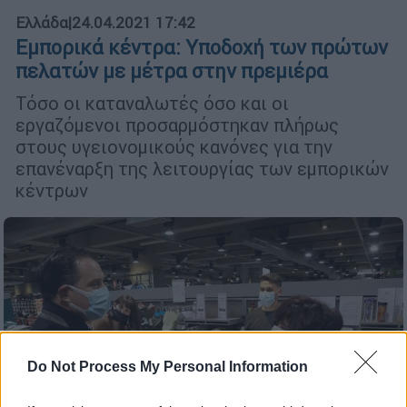
Ελλάδα
|
24.04.2021 17:42
Εμπορικά κέντρα: Υποδοχή των πρώτων
πελατών με μέτρα στην πρεμιέρα
Τόσο οι καταναλωτές όσο και οι
εργαζόμενοι προσαρμόστηκαν πλήρως
στους υγειονομικούς κανόνες για την
επανέναρξη της λειτουργίας των εμπορικών
κέντρων
Do Not Process My Personal Information