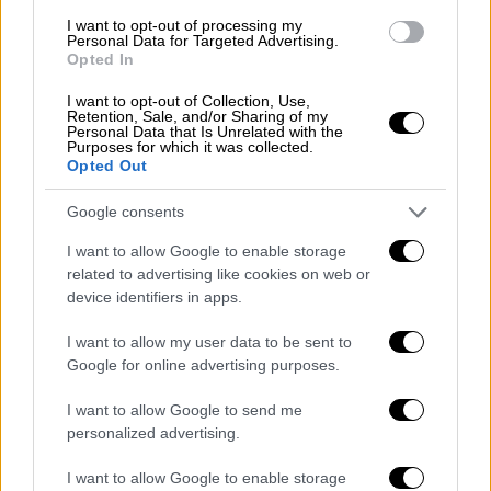
I want to opt-out of processing my
Personal Data for Targeted Advertising.
Opted In
I want to opt-out of Collection, Use,
Retention, Sale, and/or Sharing of my
Personal Data that Is Unrelated with the
Purposes for which it was collected.
Opted Out
Ελλάδα
|
24.04.2021 08:21
Ανοικτά από σήμερα mall, εκπτωτικά
Google consents
χωριά, κέντρα αισθητικής με click inside
I want to allow Google to enable storage
related to advertising like cookies on web or
Οι αλλαγές που ισχύουν από το πρωί του
device identifiers in apps.
Σαββάτου 24 Απριλίου
I want to allow my user data to be sent to
Google for online advertising purposes.
I want to allow Google to send me
personalized advertising.
I want to allow Google to enable storage