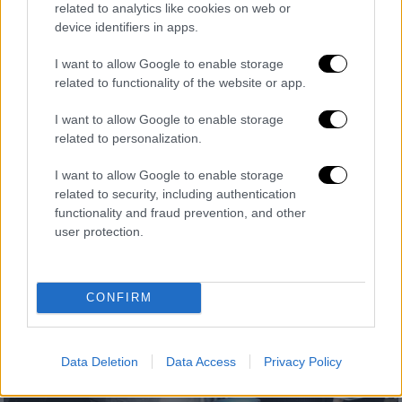
related to analytics like cookies on web or
device identifiers in apps.
I want to allow Google to enable storage
related to functionality of the website or app.
Ελλάδα
|
23.04.2021 23:14
Ανοιχτά mall και κέντρα αισθητικής - Τι
I want to allow Google to enable storage
related to personalization.
ισχύει για μετακινήσεις μέχρι το Πάσχα
Όλες οι αλλαγές που ισχύουν από το πρωί
I want to allow Google to enable storage
του Σαββάτου 24 Απριλίου - Τι ανοίγει και τι
related to security, including authentication
functionality and fraud prevention, and other
ορίζεται για τις μετακινήσεις, την
user protection.
απαγόρευση κυκλοφορίας και το Πάσχα
CONFIRM
Data Deletion
Data Access
Privacy Policy