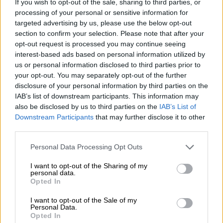
If you wish to opt-out of the sale, sharing to third parties, or
processing of your personal or sensitive information for
targeted advertising by us, please use the below opt-out
section to confirm your selection. Please note that after your
opt-out request is processed you may continue seeing
interest-based ads based on personal information utilized by
Πολιτική
|
24.04.2021 17:00
us or personal information disclosed to third parties prior to
your opt-out. You may separately opt-out of the further
Ο Άδωνις Γεωργιάδης έκανε
disclosure of your personal information by third parties on the
«επιθεώρηση» σε εμπορικά κέντρα
IAB’s list of downstream participants. This information may
Τι είδε και τι διαπίστωσε ο υπουργός
also be disclosed by us to third parties on the
IAB’s List of
Downstream Participants
that may further disclose it to other
Άδωνις Γεωργιάδης κατά την επίσκεψή του
third parties.
σε Εμπορικά Κέντρα
Please note that this website/app uses one or more Google
Personal Data Processing Opt Outs
services and may gather and store information including but
not limited to your visit or usage behaviour. You may click to
I want to opt-out of the Sharing of my
personal data.
grant or deny consent to Google and its third-party tags to
Opted In
use your data for below specified purposes in below Google
consent section.
I want to opt-out of the Sale of my
Personal Data.
Opted In