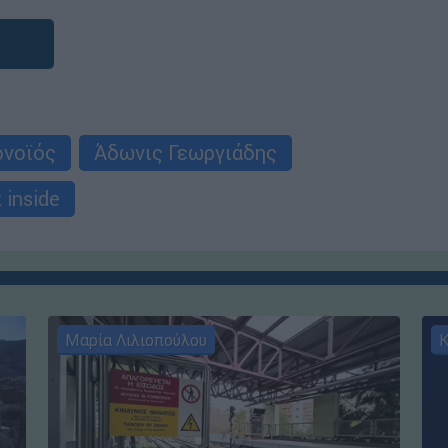
ονοϊός
Άδωνις Γεωργιάδης
k inside
Μαρία Λιλιοπούλου
Κ