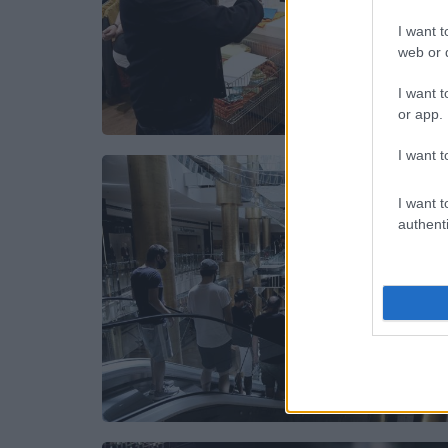
I want t
web or d
I want t
or app.
I want t
I want t
authenti