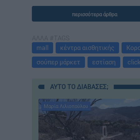
περισσότερα άρθρα
ΑΛΛΑ #TAGS
mall
κέντρα αισθητικής
Κορ
σούπερ μάρκετ
εστίαση
clic
ΑΥΤΟ ΤΟ ΔΙΑΒΑΣΕΣ;
Μαρία Λιλιοπούλου