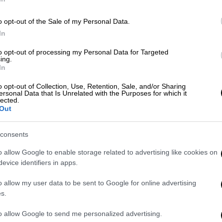
Ελλάδα
|
24.04.2021 17:42
o opt-out of the Sale of my Personal Data.
Εμπορικά κέντρα: Υποδοχή των
In
πρώτων πελατών με μέτρα στην
to opt-out of processing my Personal Data for Targeted
πρεμιέρα
ing.
In
Τόσο οι καταναλωτές όσο και οι
εργαζόμενοι προσαρμόστηκαν
o opt-out of Collection, Use, Retention, Sale, and/or Sharing
ersonal Data that Is Unrelated with the Purposes for which it
πλήρως στους υγειονομικούς
lected.
Out
κανόνες για την επανέναρξη της
λειτουργίας των εμπορικών κέντρων
consents
o allow Google to enable storage related to advertising like cookies on
evice identifiers in apps.
Πολιτική
|
24.04.2021 17:00
o allow my user data to be sent to Google for online advertising
Ο Άδωνις Γεωργιάδης έκανε
s.
«επιθεώρηση» σε εμπορικά
to allow Google to send me personalized advertising.
κέντρα