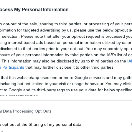
μάρκετ, mall και εμπορικά κέντρα
Τι προβλέπει η νέα απόφαση που
ocess My Personal Information
Ώρ
δημοσιεύτηκε στην Εφημερίδα της
Σ
Κυβερνήσεως την Κυριακή
to opt-out of the sale, sharing to third parties, or processing of your per
formation for targeted advertising by us, please use the below opt-out s
κ
r selection. Please note that after your opt-out request is processed y
σ
eing interest-based ads based on personal information utilized by us or
disclosed to third parties prior to your opt-out. You may separately opt-
losure of your personal information by third parties on the IAB’s list of
. This information may also be disclosed by us to third parties on the
IA
Participants
that may further disclose it to other third parties.
Ελλάδα
|
16.05.2021 14:14
Σούπερ μάρκετ, καταστήματα και
 that this website/app uses one or more Google services and may gath
mall ανοιχτά την Κυριακή 16
including but not limited to your visit or usage behaviour. You may click 
 to Google and its third-party tags to use your data for below specifi
Μαΐου - Το ωράριο
ogle consent section.
Τι ισχύει για σούπερ μάρκετ και
καταστήματα την Κυριακή 16 Μαΐου
l Data Processing Opt Outs
o opt-out of the Sharing of my personal data.
In