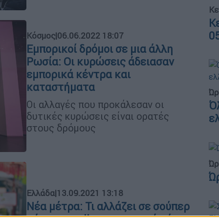
Κε
Κ
0
Κόσμος
|
06.06.2022 18:07
Εμπορικοί δρόμοι σε μια άλλη
Ρωσία: Οι κυρώσεις άδειασαν
εμπορικά κέντρα και
καταστήματα
Ώρ
Οι αλλαγές που προκάλεσαν οι
Ό
δυτικές κυρώσεις είναι ορατές
ε
στους δρόμους
Ώρ
Ώ
Ελλάδα
|
13.09.2021 13:18
Nέα μέτρα: Τι αλλάζει σε σούπερ