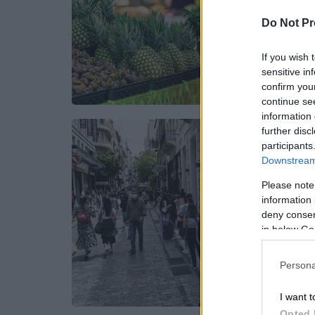
Do Not Pr
If you wish 
sensitive in
confirm you
continue se
information 
further disc
participants
Downstream 
Please note
information 
deny consent
in below Go
Persona
I want t
Opted 