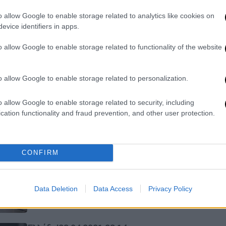
Τι είδε και τι διαπίστωσε ο υπουργός
o allow Google to enable storage related to analytics like cookies on
Άδωνις Γεωργιάδης κατά την
evice identifiers in apps.
επίσκεψή του σε Εμπορικά Κέντρα
o allow Google to enable storage related to functionality of the website
o allow Google to enable storage related to personalization.
o allow Google to enable storage related to security, including
Ελλάδα
|
24.04.2021 08:21
cation functionality and fraud prevention, and other user protection.
Ανοικτά από σήμερα mall,
εκπτωτικά χωριά, κέντρα
αισθητικής με click inside
CONFIRM
Οι αλλαγές που ισχύουν από το πρωί
του Σαββάτου 24 Απριλίου
Data Deletion
Data Access
Privacy Policy