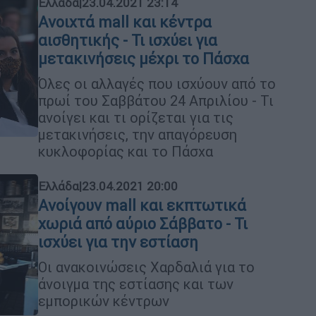
Ελλάδα
|
23.04.2021 23:14
Ανοιχτά mall και κέντρα
αισθητικής - Τι ισχύει για
μετακινήσεις μέχρι το Πάσχα
Όλες οι αλλαγές που ισχύουν από το
πρωί του Σαββάτου 24 Απριλίου - Τι
ανοίγει και τι ορίζεται για τις
μετακινήσεις, την απαγόρευση
κυκλοφορίας και το Πάσχα
Ελλάδα
|
23.04.2021 20:00
Ανοίγουν mall και εκπτωτικά
χωριά από αύριο Σάββατο - Τι
ισχύει για την εστίαση
Οι ανακοινώσεις Χαρδαλιά για το
άνοιγμα της εστίασης και των
εμπορικών κέντρων