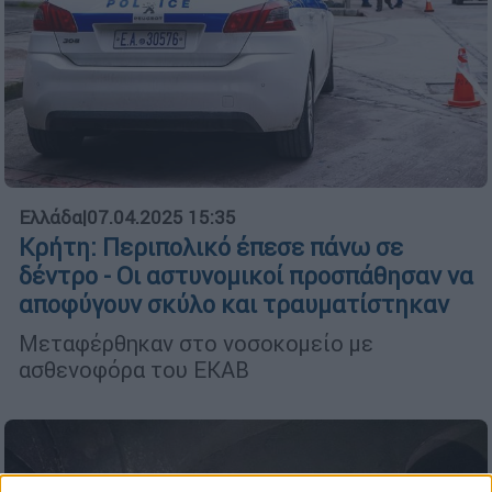
Ελλάδα
|
07.04.2025 15:35
Κρήτη: Περιπολικό έπεσε πάνω σε
δέντρο - Οι αστυνομικοί προσπάθησαν να
αποφύγουν σκύλο και τραυματίστηκαν
Μεταφέρθηκαν στο νοσοκομείο με
ασθενοφόρα του ΕΚΑΒ