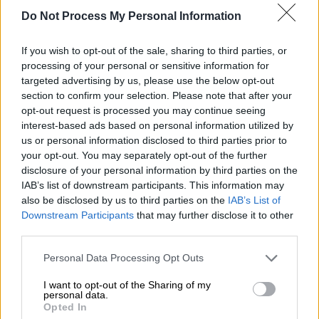
Do Not Process My Personal Information
If you wish to opt-out of the sale, sharing to third parties, or
processing of your personal or sensitive information for
targeted advertising by us, please use the below opt-out
section to confirm your selection. Please note that after your
opt-out request is processed you may continue seeing
interest-based ads based on personal information utilized by
us or personal information disclosed to third parties prior to
your opt-out. You may separately opt-out of the further
disclosure of your personal information by third parties on the
Ελλάδα
|
27.01.2025 06:50
IAB’s list of downstream participants. This information may
Αστακός: Καταστράφηκε από πυρκαγιά
also be disclosed by us to third parties on the
IAB’s List of
Downstream Participants
that may further disclose it to other
η μητρόπολη του Αγίου Νικολάου, έμεινε
third parties.
άθικτη η εικόνα του Αγίου
Please note that this website/app uses one or more Google
Personal Data Processing Opt Outs
Μέσα από τις φλόγες και τους καπνούς οι
services and may gather and store information including but
πυροσβέστες είδαν με έκπληξη την εικόνα
not limited to your visit or usage behaviour. You may click to
I want to opt-out of the Sharing of my
personal data.
του Αγίου Νικολάου στον Αστακό να έχει
grant or deny consent to Google and its third-party tags to
Opted In
παραμείνει άθικτη. Μεγάλες είναι οι
use your data for below specified purposes in below Google