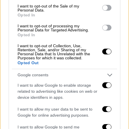
consent section.
καταστροφές του ιστορικού ναού που
I want to opt-out of the Sale of my
Personal Data.
μετράει 150 χρόνια ζωής.
Opted In
I want to opt-out of processing my
Personal Data for Targeted Advertising.
Opted In
I want to opt-out of Collection, Use,
Retention, Sale, and/or Sharing of my
Personal Data that Is Unrelated with the
Purposes for which it was collected.
Opted Out
Google consents
I want to allow Google to enable storage
related to advertising like cookies on web or
device identifiers in apps.
I want to allow my user data to be sent to
Google for online advertising purposes.
Εκκλησία
|
06.12.2024 11:27
Γιορτάζει σήμερα ο Άγιος Νικόλαος, ο
I want to allow Google to send me