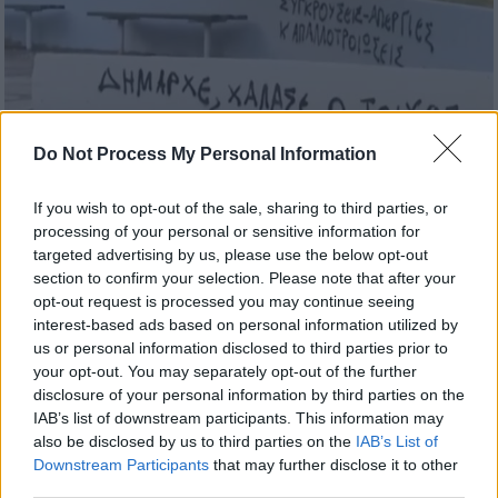
Do Not Process My Personal Information
If you wish to opt-out of the sale, sharing to third parties, or
Ελλάδα
|
12.07.2024 08:51
processing of your personal or sensitive information for
«Δήμαρχε, χάλασε ο τοίχος» - Οι
targeted advertising by us, please use the below opt-out
γκραφιτάδες της Θεσσαλονίκης
section to confirm your selection. Please note that after your
ξαναβάφουν ό,τι καθαρίζει ο δήμος
opt-out request is processed you may continue seeing
interest-based ads based on personal information utilized by
Δεν τον άφησαν καθαρό ούτε 12 ώρες...
us or personal information disclosed to third parties prior to
your opt-out. You may separately opt-out of the further
disclosure of your personal information by third parties on the
IAB’s list of downstream participants. This information may
also be disclosed by us to third parties on the
IAB’s List of
Downstream Participants
that may further disclose it to other
third parties.