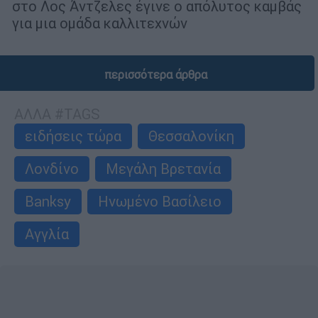
στο Λος Άντζελες έγινε ο απόλυτος καμβάς
για μια ομάδα καλλιτεχνών
περισσότερα άρθρα
ΑΛΛΑ #TAGS
ειδήσεις τώρα
Θεσσαλονίκη
Λονδίνο
Μεγάλη Βρετανία
Banksy
Ηνωμένο Βασίλειο
Αγγλία