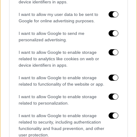
device identifiers in apps.
I want to allow my user data to be sent to
Google for online advertising purposes.
I want to allow Google to send me
personalized advertising.
I want to allow Google to enable storage
related to analytics like cookies on web or
device identifiers in apps.
I want to allow Google to enable storage
related to functionality of the website or app.
Lifestyle
|
04.05.2024 20:52
Γκράφιτι των Manic Street Preachers
I want to allow Google to enable storage
στην πόλη από την οποία ξεκίνησαν
related to personalization.
Ο δημιουργός του γκράφιτι είπε ότι το έργο
I want to allow Google to enable storage
του είναι «φόρος τιμής» στον κιθαρίστα
related to security, including authentication
functionality and fraud prevention, and other
user protection.