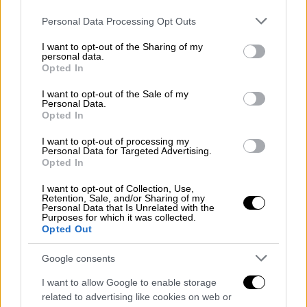
Please note that this website/app uses one or more Google
Personal Data Processing Opt Outs
services and may gather and store information including but
not limited to your visit or usage behaviour. You may click to
I want to opt-out of the Sharing of my
personal data.
grant or deny consent to Google and its third-party tags to
Opted In
use your data for below specified purposes in below Google
consent section.
I want to opt-out of the Sale of my
Personal Data.
Opted In
I want to opt-out of processing my
Personal Data for Targeted Advertising.
Πολιτισμός
|
17.06.2024 16:18
Opted In
Γκράφιτι με τη Μαρία Καβογιάννη
στέλνει ηχηρό μήνυμα κατά της
I want to opt-out of Collection, Use,
Retention, Sale, and/or Sharing of my
έμφυλης βίας
Personal Data that Is Unrelated with the
Purposes for which it was collected.
Opted Out
Ενα ηχυρό μήνυμα για όλες τις γυναίκες που
είναι καθημερινά θύματα
Google consents
I want to allow Google to enable storage
related to advertising like cookies on web or