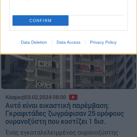
CONFIRM
Data Deletion
Data Access
Privacy Policy
Κόσμος
|
03.02.2024 08:00
Αυτό είναι εικαστική παρέμβαση:
Γκραφιτάδες ζωγράφισαν 25 ορόφους
ουρανοξύστη που κοστίζει 1 δισ.
Ένας εγκαταλελειμμένος ουρανοξύστης